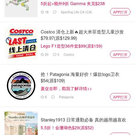
5折起+额外9折 Gamma 夹克$238
18
Sporting Life CA (CA)
APP打开
Costco 清仓上新🔥超火米菲造型儿童沙发
$79.97(原$129.99)
Lego F1造型36件套$99(原$159)
20
3
Costco
APP打开
4.展开。
抢！Patagonia 海量好价！爆款logo卫衣
$54(原$109)
夏促在即，戳我了解详情>>
8
Patagonia
APP打开
Stanley1913 日常通勤必备 真的越用越喜欢
5.5折！金珊瑚色$29(原$52)