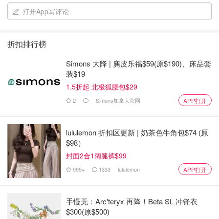
打开App写评论
折扣排行榜
Simons 大降 | 麂皮乐福$59(原$190)、床品套
装$19
1.5折起 北极狐腰包$29
2
Simons加拿大官网
APP打开
lululemon 折扣区更新 | 奶茶色牛角包$74 (原
3再左右对折。
$98）
封面2合1阔腿裤$99
999+
1333
lululemon
APP打开
手慢无：Arc'teryx 再降！Beta SL 冲锋衣
$300(原$500)