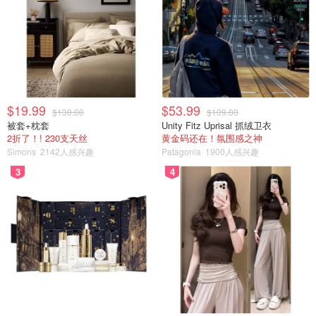
6.旋转尖角对向朝上。
$19.99
$53.99
$130.00
$109.00
被套+枕套
Unity Fitz Uprisal 抓绒卫衣
2折了！! 230支天丝
黄金码还在！氛围感之神
Simons
2142人感兴趣
Patagonia
1900人感兴趣
3
4