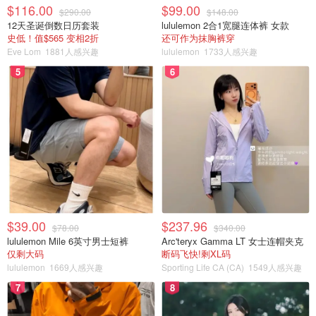
$116.00
$99.00
$290.00
$148.00
12天圣诞倒数日历套装
lululemon 2合1宽腿连体裤 女款
史低！值$565 变相2折
还可作为抹胸裤穿
Eve Lom
1881人感兴趣
lululemon
1733人感兴趣
5
6
7.然后把2个底边，分别在正反面向上折。
$39.00
$237.96
$78.00
$340.00
lululemon Mile 6英寸男士短裤
Arc'teryx Gamma LT 女士连帽夹克
仅剩大码
断码飞快!剩XL码
lululemon
1669人感兴趣
Sporting Life CA (CA)
1549人感兴趣
7
8