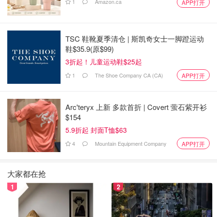
1
Amazon.ca
APP打开
TSC 鞋靴夏季清仓 | 斯凯奇女士一脚蹬运动
鞋$35.9(原$99)
5.把对折的2个角向中间折。
3折起！儿童运动鞋$25起
1
The Shoe Company CA (CA)
APP打开
Arc'teryx 上新 多款首折 | Covert 萤石紫开衫
$154
5.9折起 封面T恤$63
4
Mountain Equipment Company
APP打开
大家都在抢
1
2