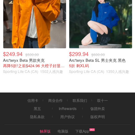
$249.94
$299.94
$500.00
$600.00
Arc'teryx Beta 男款夹克
Arc'teryx Beta SL 男士夹克 黑色
再降5折!之前$424.96 大橙子好显白 蹲补
5折 剩XL码
Sporting Life CA (CA)
1502人感兴趣
Sporting Life CA (CA)
1350人感兴趣
信用卡
商业合作
联系我们
双十一
黑五
InRewards
饭团外卖
8.压平后如下图，这样折好像一顶帽子。
隐私条款
用户协议
版权声明
触屏版
电脑版
下载App