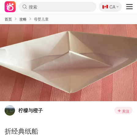
🇨🇦
CA
首页
攻略
母婴儿童
柠檬与橙子
关注
折经典纸船