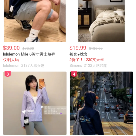
$39.00
$19.99
$78.00
$130.00
lululemon Mile 6英寸男士短裤
被套+枕套
仅剩大码
2折了！! 230支天丝
lululemon
2137人感兴趣
Simons
2132人感兴趣
3
4
第五步. 依次加入所有材料，翻拌均匀。