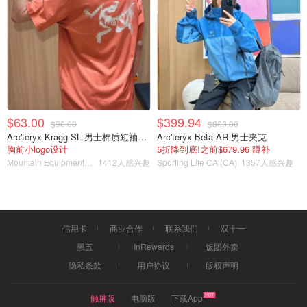
第六步. 蛋清中分三次加入50克砂糖，我还加了柠檬汁。
第七步. 搅打至硬性发泡的蛋白霜。
$63.00
$399.94
$90.00
$800.00
Arc'teryx Kragg SL 男士棉质短袖T恤
Arc'teryx Beta AR 男士夹克
胸前小logo设计
5折降到底!之前$679.96 蹲补
Mountain Equipment Company
1412人感兴趣
Sporting Life CA (CA)
1357人感兴趣
信用卡
商业合作
联系我们
双十一
黑五
InRewards
饭团外卖
隐私条款
用户协议
版权声明
触屏版
电脑版
下载App