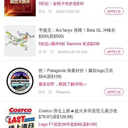
3折起！金链卡包史低$36
0
Coach Outlet CA
APP打开
手慢无：Arc'teryx 再降！Beta SL 冲锋衣
$300(原$500)
5折起+额外9折 Gamma 夹克$238
18
Sporting Life CA (CA)
APP打开
抢！Patagonia 海量好价！爆款logo卫衣
$54(原$109)
夏促在即，戳我了解详情>>
8
Patagonia
APP打开
Costco 清仓上新🔥超火米菲造型儿童沙发
$79.97(原$129.99)
Lego F1造型36件套$99(原$159)