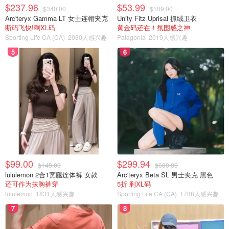
$237.96
$53.99
$340.00
$109.00
Arc'teryx Gamma LT 女士连帽夹克
Unity Fitz Uprisal 抓绒卫衣
断码飞快!剩XL码
黄金码还在！氛围感之神
Sporting Life CA (CA)
2030人感兴趣
Patagonia
2019人感兴趣
5
6
$99.00
$299.94
$148.00
$600.00
lululemon 2合1宽腿连体裤 女款
Arc'teryx Beta SL 男士夹克 黑色
还可作为抹胸裤穿
5折 剩XL码
lululemon
1831人感兴趣
Sporting Life CA (CA)
1788人感兴趣
7
8