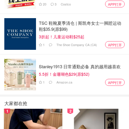
20
3
Costco
APP打开
TSC 鞋靴夏季清仓 | 斯凯奇女士一脚蹬运动
鞋$35.9(原$99)
3折起！儿童运动鞋$25起
第三步.把5个蛋黄全部搅匀。
1
The Shoe Company CA (CA)
APP打开
第四步. 筛入低粉。
Stanley1913 日常通勤必备 真的越用越喜欢
5.5折！金珊瑚色$29(原$52)
1
Amazon.ca
APP打开
大家都在抢
1
2