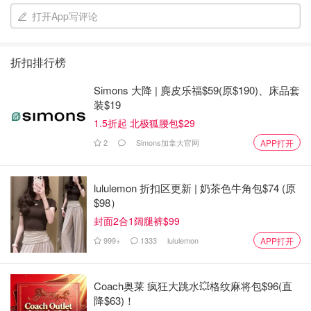
打开App写评论
折扣排行榜
Simons 大降 | 麂皮乐福$59(原$190)、床品套
装$19
1.5折起 北极狐腰包$29
2
Simons加拿大官网
APP打开
lululemon 折扣区更新 | 奶茶色牛角包$74 (原
$98）
封面2合1阔腿裤$99
999+
1333
lululemon
APP打开
Coach奥莱 疯狂大跳水💥格纹麻将包$96(直
降$63)！