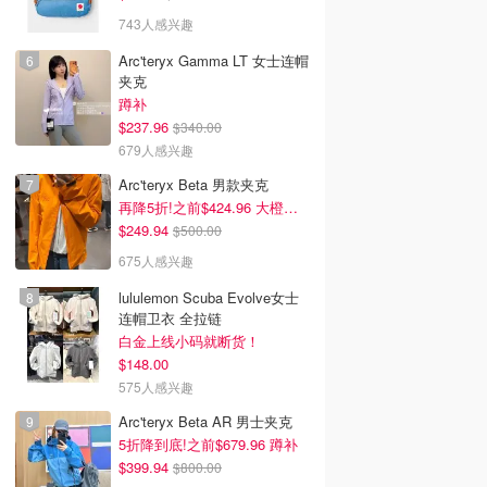
743人感兴趣
Arc'teryx Gamma LT 女士连帽
夹克
蹲补
$237.96
$340.00
679人感兴趣
Arc'teryx Beta 男款夹克
再降5折!之前$424.96 大橙子好显白 蹲补
$249.94
$500.00
675人感兴趣
lululemon Scuba Evolve女士
连帽卫衣 全拉链
白金上线小码就断货！
$148.00
575人感兴趣
Arc'teryx Beta AR 男士夹克
5折降到底!之前$679.96 蹲补
$399.94
$800.00