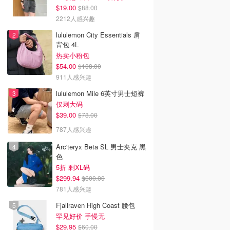
$19.00
$88.00
2212人感兴趣
lululemon City Essentials 肩
背包 4L
热卖小粉包
$54.00
$108.00
911人感兴趣
lululemon Mile 6英寸男士短裤
仅剩大码
$39.00
$78.00
787人感兴趣
Arc'teryx Beta SL 男士夹克 黑
色
5折 剩XL码
$299.94
$600.00
781人感兴趣
Fjallraven High Coast 腰包
罕见好价 手慢无
$29.95
$60.00