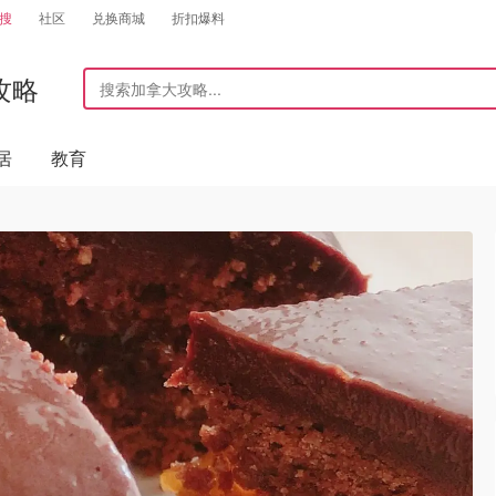
搜
社区
兑换商城
折扣爆料
攻略
居
教育
！