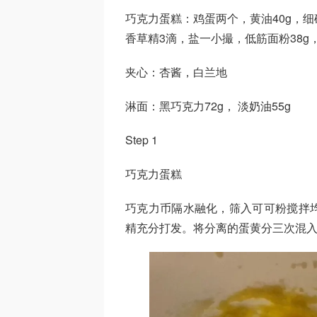
巧克力蛋糕：鸡蛋两个，黄油40g，细砂
香草精3滴，盐一小撮，低筋面粉38g，
夹心：杏酱，白兰地
淋面：黑巧克力72g， 淡奶油55g
Step 1
巧克力蛋糕
巧克力币隔水融化，筛入可可粉搅拌
精充分打发。将分离的蛋黄分三次混