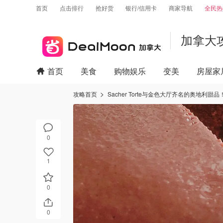
首页
点击排行
抢好货
银行/信用卡
商家导航
全民热
加拿大
首页
美食
购物娱乐
变美
房屋家
攻略首页
Sacher Torte与金色大厅齐名的奥地利甜品
0
1
0
0