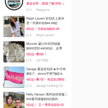
夏促在即，戳我了解详情>>
0
Patagonia
Ralph Lauren 折扣区上新补
货！经典衬衫$44.99起
6折起！马标短袖$26.99
2
Ralph Lauren
Moncler 蒙口针织羽绒服
$693(官$1440)码全，反季
囤！
5折起+叠9折！
0
CETTIRE
Garage 夏促折扣区🔥牛仔神
裤$17、skims平替T恤$14
4折起+叠7折！热卖款2降啦
0
Garage Clothing CA
(CA)
Helly Hansen 黑科技排骨服 |
600蓬羽绒服$252(国内
￥4075)
5折起！ 王一博类似款$120