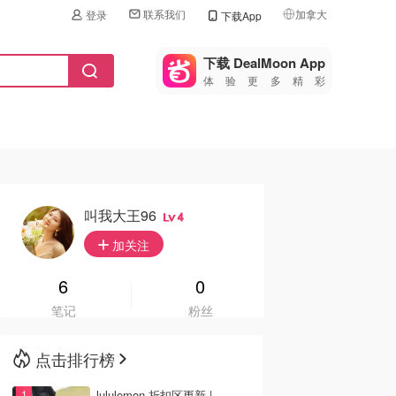
联系我们
加拿大
登录
下载App
🇺🇸
美国
下载 DealMoon App
体验更多精彩
🇨🇳
中国
🇨🇦
加拿大
🇬🇧
英国
🇩🇪
德国
叫我大王96
4
🇫🇷
加关注
法国
🇮🇹
6
0
意大利
笔记
粉丝
🇦🇺
澳洲
点击排行榜
🇳🇿
新西兰
lululemon 折扣区更新 |