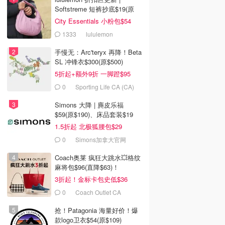
Softstreme 短裤抄底$19(原
$88)
City Essentials 小粉包$54
1333
lululemon
手慢无：Arc'teryx 再降！Beta
SL 冲锋衣$300(原$500)
5折起+额外9折 一脚蹬$95
0
Sporting Life CA (CA)
Simons 大降 | 麂皮乐福
$59(原$190)、床品套装$19
1.5折起 北极狐腰包$29
0
Simons加拿大官网
Coach奥莱 疯狂大跳水💥格纹
麻将包$96(直降$63)！
3折起！金标卡包史低$36
0
Coach Outlet CA
抢！Patagonia 海量好价！爆
款logo卫衣$54(原$109)