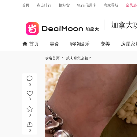
首页
点击排行
抢好货
银行/信用卡
商家导航
全民热
加拿大
首页
美食
购物娱乐
变美
房屋家
攻略首页
咸肉粽怎么包？
0
3
0
0