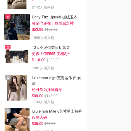
2142人感兴趣
Unity Fitz Uprisal 抓绒卫衣
黄金码还在！氛围感之神
$53.99
$109.00
1900人感兴趣
12天圣诞倒数日历套装
史低！值$565 变相2折
$116.00
$290.00
1881人感兴趣
lululemon 2合1宽腿连体裤 女
款
还可作为抹胸裤穿
$99.00
$148.00
1733人感兴趣
lululemon Mile 6英寸男士短裤
仅剩大码
$39.00
$78.00