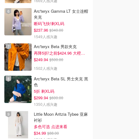
1669人感兴趣
Arc'teryx Gamma LT 女士连帽
夹克
断码飞快!剩XL码
$237.96
$340.00
1549人感兴趣
Arc'teryx Beta 男款夹克
再降5折!之前$424.96 大橙子好显白 蹲补
$249.94
$500.00
1502人感兴趣
Arc'teryx Beta SL 男士夹克 黑
色
5折 剩XL码
$299.94
$600.00
1350人感兴趣
Little Moon Aritzia Tybee 亚麻
衬衫
多色可选 点进来看
$34.99
$88.00