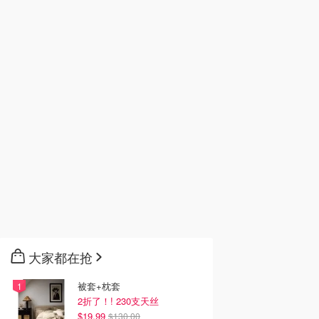
大家都在抢
被套+枕套
2折了！! 230支天丝
$19.99
$130.00