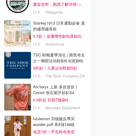
夏促在即，戳我了解详情>>
0
Patagonia
Stanley1913 日常通勤必备 真
的越用越喜欢
5.5折！金珊瑚色$29(原$52)
0
Amazon.ca
TSC 鞋靴夏季清仓 | 斯凯奇女
士一脚蹬运动鞋$35.9(原$99)
3折起！儿童运动鞋$25起
0
The Shoe Company CA
(CA)
Arc'teryx 上新 多款首折 |
Covert 萤石紫开衫$154
5.9折起 封面T恤$63
0
Mountain Equipment
Company
lululemon 羽绒服反季买
wunder puff 系列$149收
低至7折！罕见粉色有货