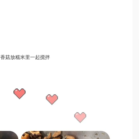
的香菇放糯米里一起搅拌