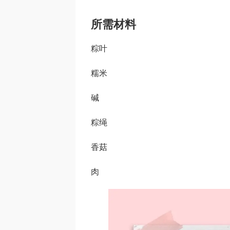
所需材料
粽叶
糯米
碱
粽绳
香菇
肉