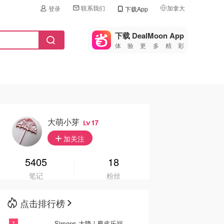
联系我们
加拿大
登录
下载App
🇺🇸
美国
下载 DealMoon App
体验更多精彩
🇨🇳
中国
🇨🇦
加拿大
🇬🇧
英国
🇩🇪
德国
大萌小芽
17
🇫🇷
加关注
法国
🇮🇹
5405
18
意大利
笔记
粉丝
🇦🇺
澳洲
点击排行榜
🇳🇿
新西兰
Simons 大降 | 麂皮乐福