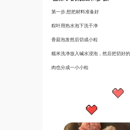
第一步.想把材料准备好
粽叶用热水泡下洗干净
香菇泡发然后切成小粒
糯米洗净放入碱水浸泡，然后把切好
肉也分成一小小粒