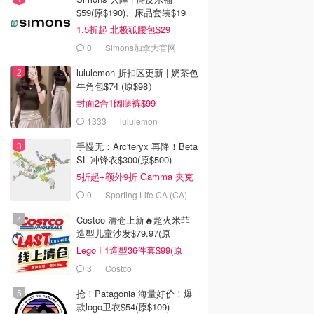
$59(原$190)、床品套装$19
1.5折起 北极狐腰包$29
0
Simons加拿大官网
lululemon 折扣区更新 | 奶茶色
牛角包$74 (原$98）
封面2合1阔腿裤$99
1333
lululemon
手慢无：Arc'teryx 再降！Beta
SL 冲锋衣$300(原$500)
5折起+额外9折 Gamma 夹克
$238
0
Sporting Life CA (CA)
Costco 清仓上新🔥超火米菲
造型儿童沙发$79.97(原
$129.99)
Lego F1造型36件套$99(原
$159)
3
Costco
抢！Patagonia 海量好价！爆
款logo卫衣$54(原$109)