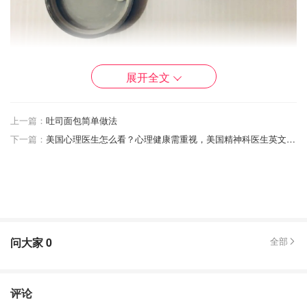
展开全文
含有53种维生素矿物质以及抗氧化剂，可以帮助维持男性身
上一篇：
吐司面包简单做法
体的能量水平、提升自身免疫力、精力，适合因工作繁忙，
下一篇：
美国心理医生怎么看？心理健康需重视，美国精神科医生英文、诊治、费用详解
营养元素补充不足的男性朋友。
每日随餐或餐后服用一粒。
SWISSE女士复合维生素
问大家
0
全部
评论