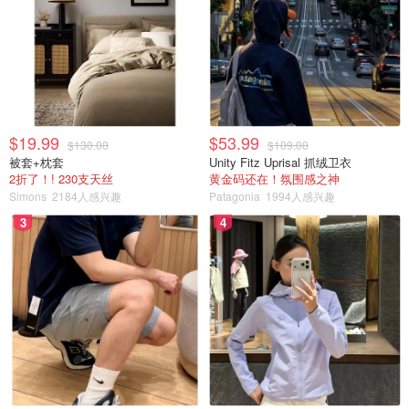
$19.99
$53.99
$130.00
$109.00
被套+枕套
Unity Fitz Uprisal 抓绒卫衣
2折了！! 230支天丝
黄金码还在！氛围感之神
Simons
2184人感兴趣
Patagonia
1994人感兴趣
3
4