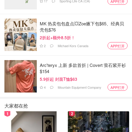
17
Sporting Life CA (CA)
APP打开
MK 热卖包包盘点💥Zoe腋下包$65、经典贝
壳包$76
2折起+额外8.5折！
2
Michael Kors Canada
APP打开
Arc'teryx 上新 多款首折 | Covert 萤石紫开衫
$154
5.9折起 封面T恤$63
4
Mountain Equipment Company
APP打开
大家都在抢
1
2