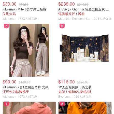
免疫力过低的朋友可以看看这个专为提升免疫力的补充剂，
$39.00
$238.00
$78.00
$340.00
主要靠穿心莲的成分来缓解感冒症状并提升自身免疫系统。
lululemon Mile 6英寸男士短裤
Arc'teryx Gamma 轻量连帽卫衣 女款
仅剩大码
锦葵紫首折！蹲补
每日随餐或餐后一粒。
lululemon
1633人感兴趣
Mountain Equipment Company
1304人感兴趣
5
6
Nature‘s Bounty胶原蛋白胶囊
$99.00
$116.00
$148.00
$290.00
lululemon 2合1宽腿连体裤 女款
12天圣诞倒数日历套装
还可作为抹胸裤穿
史低！值$565 变相2折
lululemon
1273人感兴趣
Eve Lom
1066人感兴趣
7
8