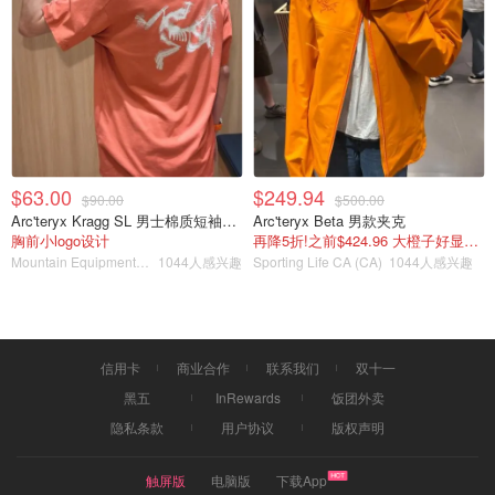
$63.00
$249.94
$90.00
$500.00
Arc'teryx Kragg SL 男士棉质短袖T恤
Arc'teryx Beta 男款夹克
胸前小logo设计
再降5折!之前$424.96 大橙子好显白 蹲补
Mountain Equipment Company
1044人感兴趣
Sporting Life CA (CA)
1044人感兴趣
信用卡
商业合作
联系我们
双十一
黑五
InRewards
饭团外卖
隐私条款
用户协议
版权声明
触屏版
电脑版
下载App