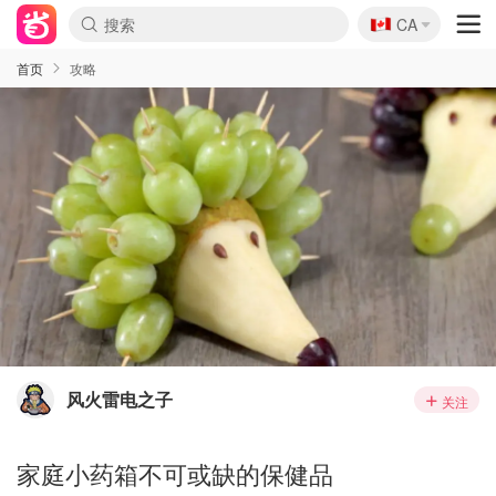
🇨🇦
CA
首页
攻略
风火雷电之子
关注
家庭小药箱不可或缺的保健品