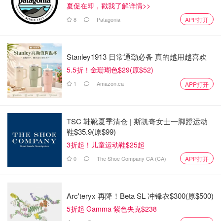
夏促在即，戳我了解详情>>
8
Patagonia
APP打开
Stanley1913 日常通勤必备 真的越用越喜欢
5.5折！金珊瑚色$29(原$52)
1
Amazon.ca
APP打开
TSC 鞋靴夏季清仓 | 斯凯奇女士一脚蹬运动
鞋$35.9(原$99)
3折起！儿童运动鞋$25起
50种维生素以及抗氧化剂，支持新陈代谢和甲状腺，帮助情
0
The Shoe Company CA (CA)
APP打开
绪稳定并提升能量水平。
每日随餐或餐后一粒。
Arc'teryx 再降！Beta SL 冲锋衣$300(原$500)
5折起 Gamma 紫色夹克$238
SWISSE免疫力提升补充剂