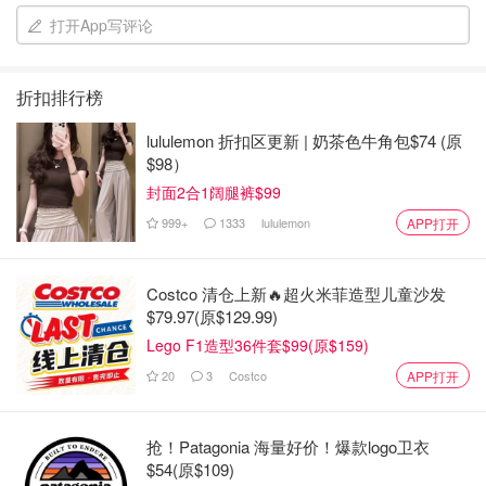
打开App写评论
折扣排行榜
lululemon 折扣区更新 | 奶茶色牛角包$74 (原
$98）
封面2合1阔腿裤$99
999+
1333
lululemon
APP打开
Costco 清仓上新🔥超火米菲造型儿童沙发
$79.97(原$129.99)
Lego F1造型36件套$99(原$159)
20
3
Costco
APP打开
抢！Patagonia 海量好价！爆款logo卫衣
$54(原$109)