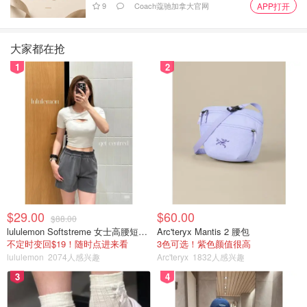
9
Coach蔻驰加拿大官网
APP打开
大家都在抢
1
2
相片来自Mochacha 版权属于原作者
👩🏻‍🦰加柠檬汁
$29.00
$60.00
$88.00
lululemon Softstreme 女士高腰短裤 10cm
Arc'teryx Mantis 2 腰包
不定时变回$19！随时点进来看
3色可选！紫色颜值很高
lululemon
2074人感兴趣
Arc'teryx
1832人感兴趣
3
4