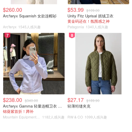
$260.00
$53.99
$109.00
Arc'teryx Squamish 女款连帽衫
Unity Fitz Uprisal 抓绒卫衣
黄金码还在！氛围感之神
Arc'teryx
1545人感兴趣
Patagonia
1340人感兴趣
7
8
相片来自Mochacha 版权属于原作者
$238.00
$27.17
$340.00
$189.90
Arc'teryx Gamma 轻量连帽卫衣 女款
轻薄绗缝夹克
锦葵紫首折！蹲补
Mountain Equipment Company
1182人感兴趣
RW & CO
1099人感兴趣