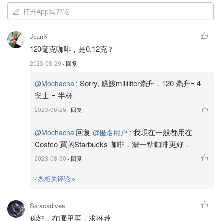
打开App写评论
JeanK
120毫克咖啡，是0.12克？
2023-08-29
· 回复
:
Sorry, 應該milliliter毫升，120 毫升= 4
@Mochacha
安士 = 半杯
2023-08-29
· 回复
相片来自Mochacha 版权属于原作者
回复
:
我現在一般都用在
@Mochacha
@匿名用户
Costco 買的Starbucks 咖啡，濃一點咖啡更好．
⬆️以前同事帮我在印度的超市买海娜粉．她退休后我就开始
2023-08-30
· 回复
从Amazon 的网站买的．一向是用這牌子，这产品已经换了
4条相关评论
几次包装．不过有兴趣的朋友还要記住(Lowsonia Inermis )
的类别产品才容易上色．同一个品牌，但是有的上不到色，
Saracadives
有的只是润发，护发产品．
你好，在哪里买，求推荐