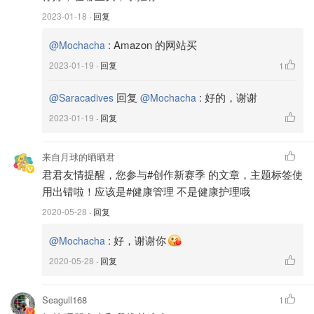
👩🏻‍🦰海娜粉的好处：
2023-01-18
· 回复
:
Amazon 的网站买
@Mochacha
2023-01-19
· 回复
1
👩🏻‍🦰海娜具有天然的药物功能，是天然的治疗脱发和修复
不健康头发的用品..海娜粉不含铅、汞、砷等危害人们身体
回复
:
好的，谢谢
@Saracadives
@Mochacha
健康的重金属，因此有很强的抗过敏性。此外，纯天然的海
2023-01-19
· 回复
娜富含多种营养成分，且性热，不仅可供染发，染指甲用，
还因独特的药性功能，染发后可防止和治愈因风寒引起的头
来自月球的晒晒君
痛，防止脱发，过早出現白发．
君君友情提醒，您参与#创作新赛季 的文章，主题标签使
用出错啦！应该是#健康管理 不是健康护理哦
👩🏻‍🦰染头发前的准备：
2020-05-28
· 回复
👩🏻‍🦰我是短发，一般我是用4匙海娜粉补色，如果染全部
:
好，谢谢你
@Mochacha
头发要6匙．我一般是提前一天把海娜粉做好，浸泡一个晚
上．第二天早上或下午染头发．
2020-05-28
· 回复
Seagull168
1