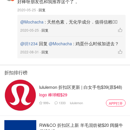
好棒呀朋友也和我推荐这个了，
2020-05-25
· 回复
:
天然色素，无化学成分．值得信赖👍🏻
@Mochacha
2020-05-25
· 回复
回复
:
鸡蛋什么时候加进去？
@玥1234
@Mochacha
2022-08-31
· 回复
折扣排行榜
lululemon 折扣区更新 | 白女手包$39(原$48)
logo 棒球帽$29
999+
1333
lululemon
APP打开
相片来自Mochacha 版权属于原作者
RW&CO 折扣区上新 羊毛混纺裙$20 阔腿牛
👩🏻‍🦰用柠檬汁几滴，帶清香的香柠味．还有半只蛋清，可