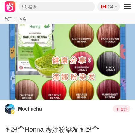
🇨🇦
CA
首页
攻略
Mochacha
关注
👩🏻‍🦰Henna 海娜粉染发👩🏻‍🦰