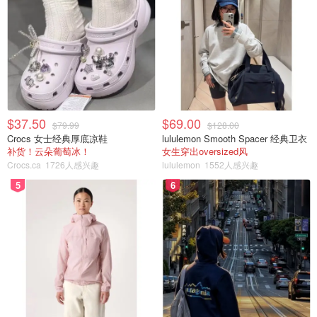
$37.50
$69.00
$79.99
$128.00
相片来自Mochacha 版权属于原作者
Crocs 女士经典厚底凉鞋
lululemon Smooth Spacer 经典卫衣
补货！云朵葡萄冰！
女生穿出oversized风
👩🏻‍🦰120 毫克的速溶咖啡，來加深我的发色．
Crocs.ca
1726人感兴趣
lululemon
1552人感兴趣
5
6