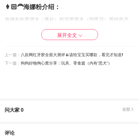
👩🏻‍🦰海娜粉介绍：
海娜有热带灌木（番桂）和温带草本（指甲花）两种形态。
在高温、低湿、阳光充足的条件下，海娜叶可合成更多、更
展开全文
鲜艳的红褐色素和养发物质。因此，热带海娜叶，更适合用
于染发。印度海娜，音译名，India Henna,在印度又名指甲
花，凤仙花，散沫花。自然生长草药一种，千屈菜科散沫花
上一篇：
八款网红牙胶全面大测评🍌该给宝宝买哪款，看完才知道❗️
属的灌木植物，高约3～5英呎，花多呈淡粉红色，主要产于
下一篇：
狗狗好物掏心窝分享：玩具、零食篇（内有“恶犬”）
印度拉基斯坦、埃及、北非及中东等国家。总体而言，印度
生产的海娜粉是目前世界上质量最好，出口量最多的产品。
问大家
0
全部
评论