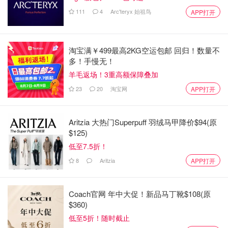
111
4
Arc'teryx 始祖鸟
APP打开
相片来自Mochacha 版权属于原作者
👩🏻‍🦰这个梳子跟了我多年了．
淘宝满￥499最高2KG空运包邮 回归！数量不
多！手慢无！
羊毛返场！3重高额保障叠加
23
20
淘宝网
APP打开
Aritzia 大热门Superpuff 羽绒马甲降价$94(原
$125)
低至7.5折！
8
Aritzia
APP打开
Coach官网 年中大促！新品马丁靴$108(原
$360)
低至5折！随时截止