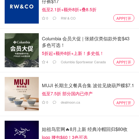
仔裤$17
以潤滑头发的效果！
低至2.1折+额外8折+叠8.5折
0
RW & CO
APP打开
Columbia 会员大促 | 张婧仪类似款外套$43
多色可选！
5折起+额外8折+上新！多史低！
4
Columbia Sportswear Canada
APP打开
MUJI 长期主义餐具合集 波佐见烧葫芦蝶$7.1
低至7.5折 部分国内已停产
0
dealmoon.ca
APP打开
始祖鸟官网🔥8月上新 经典冷帽回归$80收
logo 腰包$60！3色可选