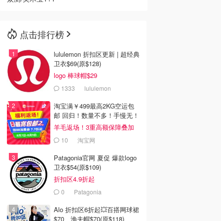
点击排行榜
lululemon 折扣区更新 | 超经典
卫衣$69(原$128)
logo 棒球帽$29
1333
lululemon
淘宝满￥499最高2KG空运包
邮 回归！数量不多！手慢无！
羊毛返场！3重高额保障叠加
10
淘宝网
Patagonia官网 夏促 爆款logo
卫衣$54(原$109)
折扣区4.9折起
0
Patagonia
Alo 折扣区6折起💥百搭网球裙
$70、渔夫帽$70(原$118)