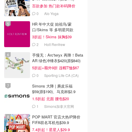
百款参加 热门款补码降价
0
Alo Yoga
HR 年中大促 始祖鸟/蒙
口/Skims 等 多明星同款
3折起！Skims 抹胸$39
2
Holt Renfrew
手慢无：Arc'teryx 再降！Beta
AR 绿色冲锋衣$420(原$840)
5折起+额外9折 连帽T恤$67
0
Sporting Life CA (CA)
Simons 大降 | 麂皮乐福
$59(原$190)、马克杯$2.9
1.5折起 北面 腰包$20
1
Simons加拿大官网
POP MART 官店大热IP降价
FIFA联名耳机包$39.9
7.4折起！星星人$29.9