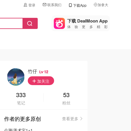
联系我们
加拿大
登录
下载App
🇺🇸
美国
下载 DealMoon App
体验更多精彩
🇨🇳
中国
🇨🇦
加拿大
🇬🇧
英国
🇩🇪
德国
竹仔
12
🇫🇷
加关注
法国
🇮🇹
333
53
意大利
笔记
粉丝
🇦🇺
澳洲
作者的更多原创
查看更多
🇳🇿
新西兰
众测/美术宝1+1