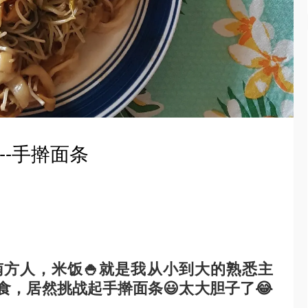
--手擀面条
的南方人，米饭🍚就是我从小到大的熟悉主
食，居然挑战起手擀面条😃太大胆子了😂