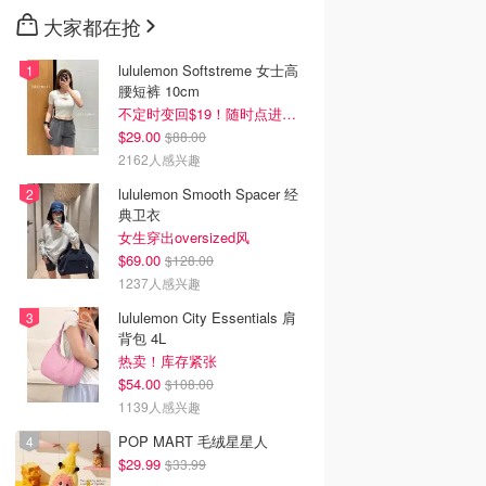
大家都在抢
lululemon Softstreme 女士高
腰短裤 10cm
不定时变回$19！随时点进来看
$29.00
$88.00
2162人感兴趣
lululemon Smooth Spacer 经
典卫衣
女生穿出oversized风
$69.00
$128.00
1237人感兴趣
lululemon City Essentials 肩
背包 4L
热卖！库存紧张
$54.00
$108.00
1139人感兴趣
POP MART 毛绒星星人
$29.99
$33.99