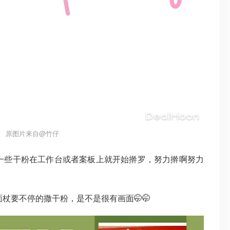
原图片来自@竹仔
，撒一些干粉在工作台或者案板上就开始擀罗，努力擀啊努力
面杖要不停的撒干粉，是不是很有画面🤭🤭