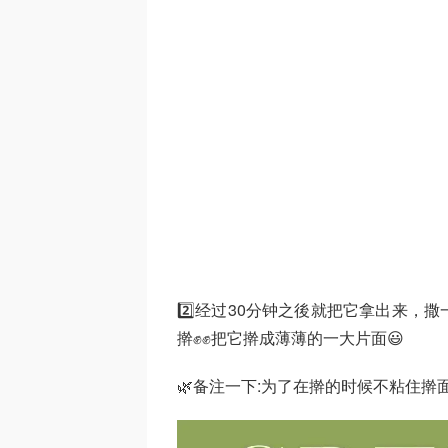
2️⃣经过30分钟之後就把它拿出来
擀✊✊把它擀成薄薄的一大片面😃
🌿备注一下:为了在擀的时候不粘住擀