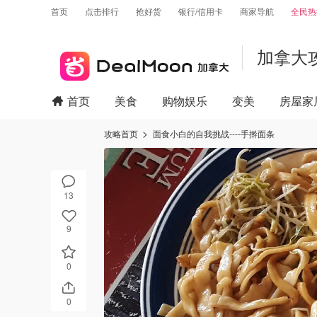
首页
点击排行
抢好货
银行/信用卡
商家导航
全民热
加拿大
首页
美食
购物娱乐
变美
房屋家
攻略首页
面食小白的自我挑战----手擀面条
13
9
0
0