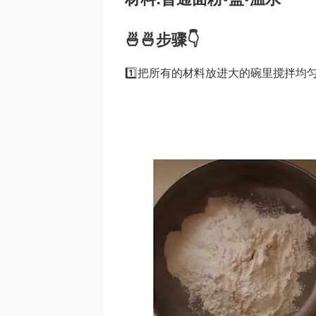
🍜🍜步骤👇
1️⃣把所有的材料放进大的碗里搅拌均