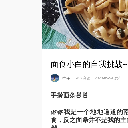
面食小白的自我挑战--
竹仔
946 浏览
2020-05-24 发布
手擀面条🍜🍜
🌿🌿我是一个地地道道
食，反之面条并不是我的主
😂