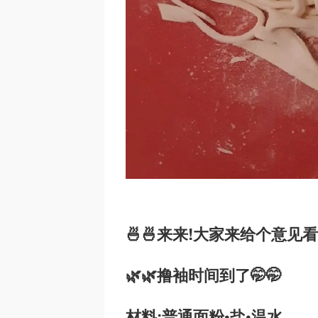
🍜🍜来来!大家来给个意见
🌿🌿撸袖时间到了🤭🤭
材料:普通面粉•盐•温水