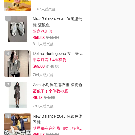
1107人感兴趣
New Balance 204L 休闲运动
鞋 蓝银色
限定冰川蓝
$59.98
$155.00
811人感兴趣
Define Herringbone 女士夹克
非常好看！4码有货
$69.00
$148.00
794人感兴趣
Zara 不对称短连衣裙 棕褐色
蕞低了！个位数抄底
$9.18
$45.90
791人感兴趣
New Balance 204L 绿银色休
闲鞋
明星都在穿的热门款！多色可选 3.8折
$59.98
$155.00