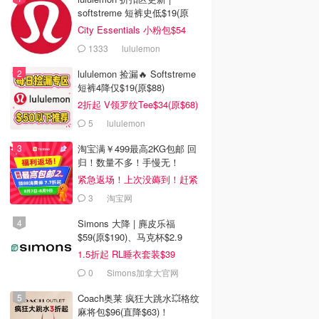
softstreme 短裤史低$19(原
$88)
City Essentials 小粉包$54
1333
lululemon
lululemon 捡漏🔥 Softstreme
短裤4降仅$19(原$88)
2折起 V领罗纹Tee$34(原$68)
5
lululemon
淘宝满￥499最高2KG包邮 回
归！数量不多！手慢无！
紧急返场！上次没薅到！赶紧
冲
3
淘宝网
Simons 大降 | 麂皮乐福
$59(原$190)、马克杯$2.9
1.5折起 RL睡衣套装$39
0
Simons加拿大官网
Coach奥莱 疯狂大跳水💥格纹
麻将包$96(直降$63)！