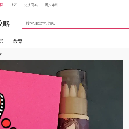
搜
社区
兑换商城
折扣爆料
攻略
居
教育
系列