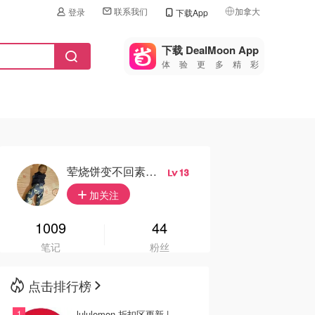
联系我们
加拿大
登录
下载App
🇺🇸
美国
下载 DealMoon App
体验更多精彩
🇨🇳
中国
🇨🇦
加拿大
🇬🇧
英国
🇩🇪
德国
荤烧饼变不回素烧饼
13
🇫🇷
加关注
法国
🇮🇹
1009
44
意大利
笔记
粉丝
🇦🇺
澳洲
点击排行榜
🇳🇿
新西兰
lululemon 折扣区更新 |