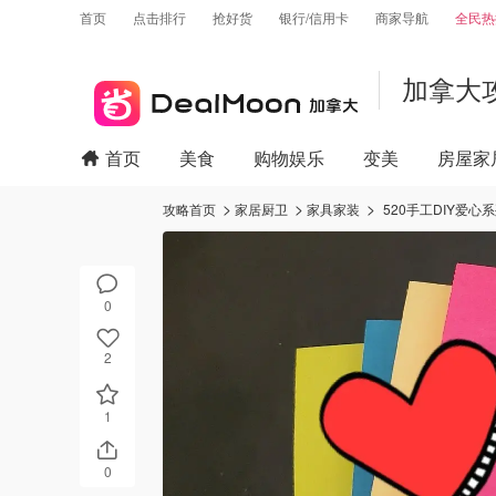
首页
点击排行
抢好货
银行/信用卡
商家导航
全民热
加拿大
首页
美食
购物娱乐
变美
房屋家
攻略首页
家居厨卫
家具家装
520手工DIY爱心
0
2
1
0