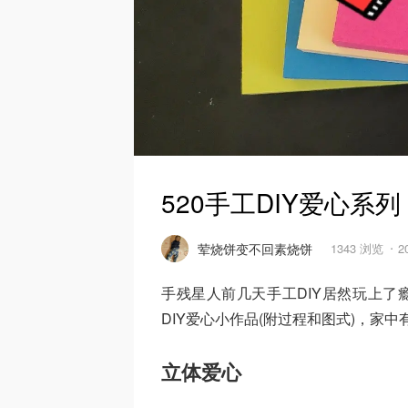
520手工DIY爱心系列
荤烧饼变不回素烧饼
1343 浏览
2
手残星人前几天手工DIY居然玩上了
DIY爱心小作品(附过程和图式)，家
立体爱心