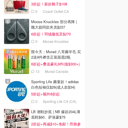
3折起！新款靴子$108
0
Coach Outlet CA
Moose Knuckles 部分再降 |
魏大勋同款夹克$237
6折起！羽绒服低至$270
0
Moose Knuckles
限今天：Murad 八哥薅羊毛 买
2送9件🎁含正装面霜2瓶
6折起+叠送豪礼9件(值$300+)
13
Murad Canada
Sporting Life 薅童款！adidas
白色短袖仅$26(成人款$34)
5折起+额外8折起
0
Sporting Life CA (CA)
LB 潮鞋抄底 | NB 爆款204L薄
底鞋$60、萨洛蒙$75
2折起+再减$10+免邮！昂跑参