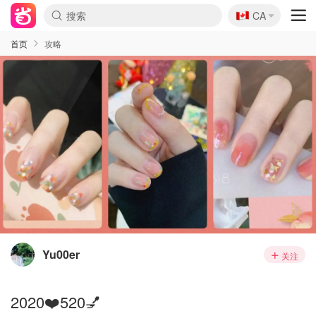
🇨🇦
CA
首页
攻略
Yu00er
关注
2020❤️520💅