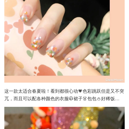
这一款太适合春夏啦！看到都很心动💗色彩跳跃但是又不突
兀，而且可以配各种颜色的衣服🧥裙子👗包包👛好稀饭…