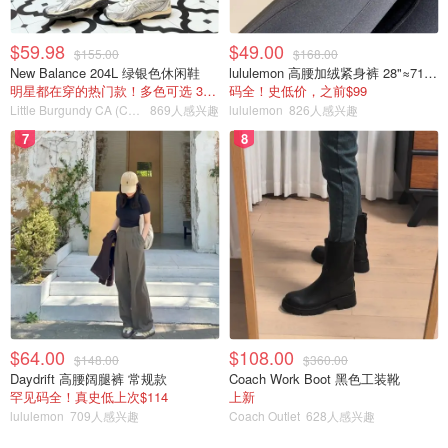
碎碎念模式🔛：
$59.98
$49.00
$155.00
$168.00
New Balance 204L 绿银色休闲鞋
lululemon 高腰加绒紧身裤 28"≈71cm 5个口袋
指甲基础不太好的情况下好好修剪指甲保养指甲真的蛮重要
明星都在穿的热门款！多色可选 3.8折
码全！史低价，之前$99
的。我以前有一阵指甲变得凹凸不平，新长出来的指甲坑坑
Little Burgundy CA (CA）
869人感兴趣
lululemon
826人感兴趣
洼洼的，吓死我了。后来认识到是那一阵缺乏营养，调整了
7
8
饮食后就改善了。果然不能乱吃东西也不能瞎节食，不然就
是掉头发，指甲凹凸不平，心情不好…真的没有什么比健康
更重要了。
我最喜欢的春夏，最爱的季节，最爱的天气，配上最爱的色
彩，最爱的人，就是最美的世界。
$64.00
$108.00
$148.00
$360.00
Daydrift 高腰阔腿裤 常规款
Coach Work Boot 黑色工装靴
手工DIY
罕见码全！真史低上次$114
上新
lululemon
709人感兴趣
Coach Outlet
628人感兴趣