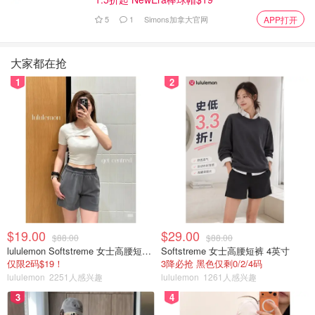
5
1
Simons加拿大官网
APP打开
大家都在抢
1
2
$19.00
$29.00
$88.00
$88.00
lululemon Softstreme 女士高腰短裤 10cm
Softstreme 女士高腰短裤 4英寸
这两款比较雷同，都还蛮喜欢💕显手白，也不单调，各有特
仅限2码$19！
3降必抢 黑色仅剩0/2/4码
色。是我最喜欢的水蜜桃🍑的感觉。
lululemon
2251人感兴趣
lululemon
1261人感兴趣
3
4