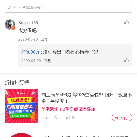
打开App写评论
这个我感觉稍微简单一些，有条件设备齐全的情况下，可以
自己试着操作起来，介个也很美
Seagull168
太好看吧
2020-05-20
· 回复
:
没机会出门都没心情弄了😅
@Yu00er
2020-05-20
· 回复
折扣排行榜
淘宝满￥499最高2KG空运包邮 回归！数量不
多！手慢无！
羊毛返场！3重高额保障叠加
12
7
淘宝网
APP打开