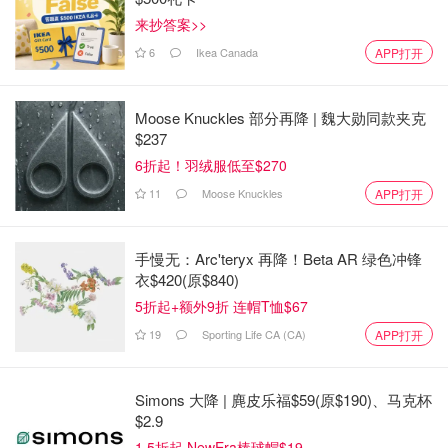
来抄答案>>
6
Ikea Canada
APP打开
Moose Knuckles 部分再降 | 魏大勋同款夹克
$237
6折起！羽绒服低至$270
11
Moose Knuckles
APP打开
手慢无：Arc'teryx 再降！Beta AR 绿色冲锋
衣$420(原$840)
5折起+额外9折 连帽T恤$67
19
Sporting Life CA (CA)
APP打开
Simons 大降 | 麂皮乐福$59(原$190)、马克杯
$2.9
1.5折起 NewEra棒球帽$19