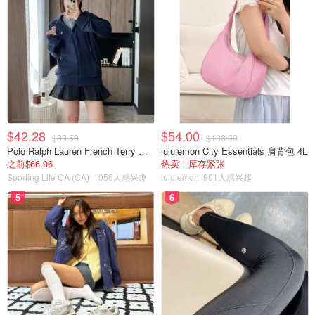
$42.28
$54.00
$89.50
$108.00
Polo Ralph Lauren French Terry 女童连帽卫衣 7-16码
lululemon City Essentials 肩背包 4L
之前$66.96
热卖！库存紧张
Sporting Life CA (CA)
1056人感兴趣
lululemon
901人感兴趣
5
6
豆沙色不适合我，但是这种亮片的搭配和设计不错，自己
DIY的时候可以多尝试一些。