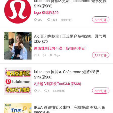
lululemon 折扣区更新 | softstreme 短裤史低
$19(原$88)
logo 棒球帽$29
999+
1333
lululemon
APP打开
Alo 百刀内挖宝 | 正反两穿短袖$90、透气网
球裙$70
颜值性价比两不误！折扣款6折起
2
Alo Yoga
APP打开
喜欢图4和图5
图4有亮点，显手白，色彩搭配很漂亮。
lululemon 捡漏🔥 Softstreme 短裤4降仅
$19(原$88)
图5蓝绿搭配太赞啦，看起来低调又有内涵，给人干净舒适
2折起 V领罗纹Tee$34(原$68)
的感觉。
24
5
lululemon
APP打开
IKEA 答题抽奖又来啦！完成挑战 有机会赢
$500礼卡