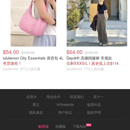
我选择的颜料是那种话有些稀的，可以直接上色的。画布也
是小小的那种可以多画几张。
$54.00
$64.00
$108.00
$148.00
lululemon City Essentials 肩背包 4L
Daydrift 高腰阔腿裤 常规款
你可以先用铅笔勾勒下想要画出的轮廓，由于我的画工不允
有货速抢！
仅剩XXXS/L！真史低上次$114
许所以就随便画了画。😸
lululemon
813人感兴趣
lululemon
774人感兴趣
信用卡
商业合作
联系我们
双十一
黑五
InRewards
饭团外卖
隐私条款
用户协议
版权声明
触屏版
电脑版
下载App