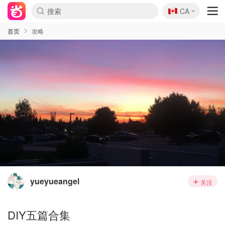
🇨🇦
CA
首页
攻略
yueyueangel
关注
DIY五篇合集