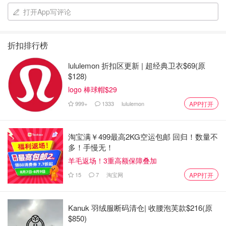
打开App写评论
yueyueangel
6
🎭之前做了个手绘DIY，有点夸张。
折扣排行榜
🎭我是挺喜欢蓝色和金色的涂层。我感觉放的位置还是
lululemon 折扣区更新 | 超经典卫衣$69(原
很适合的。细节也很好，但是可惜的是不能把这个放在
$128)
脸上很长时间。
logo 棒球帽$29
🎭我觉得太好看了，忍不住还是发了出来。请不要吐槽
999+
1333
lululemon
我。😁
APP打开
DIY袋子
淘宝满￥499最高2KG空运包邮 回归！数量不
多！手慢无！
羊毛返场！3重高额保障叠加
15
7
淘宝网
APP打开
Kanuk 羽绒服断码清仓| 收腰泡芙款$216(原
$850)