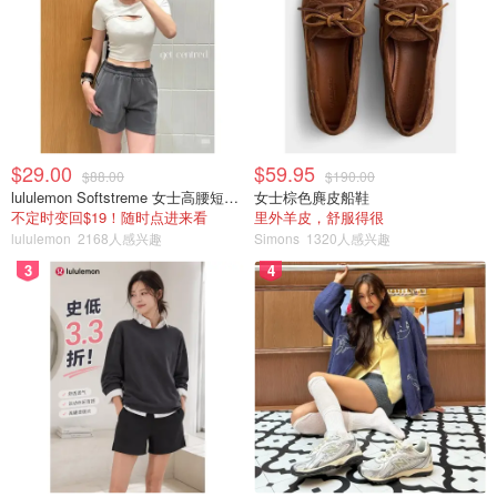
$29.00
$59.95
$88.00
$190.00
lululemon Softstreme 女士高腰短裤 10cm
女士棕色麂皮船鞋
yueyueangel
6
不定时变回$19！随时点进来看
里外羊皮，舒服得很
lululemon
2168人感兴趣
Simons
1320人感兴趣
🌲之前都是在纸上画画，这回试了一下在袋子上涂色和
3
4
画画。
🌲我画的时候还是挺满意的但是拍了下来感觉就有点不
一样了。可能是自己做出来的原因吧。
🌲下次上色的时候下面要垫些东西要不然袋子容易透。
🌲刚开始想是以环保♻️为主题的，不知道大家有没有看出
来。
画