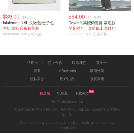
$39.00
$64.00
$48.00
$148.00
lululemon 3.5L 洗漱包/盒子包
Daydrift 高腰阔腿裤 常规款
首折 旅行必备超能装
罕见码全！真史低上次$114
lululemon
538人感兴趣
lululemon
479人感兴趣
信用卡
商业合作
联系我们
双十一
母亲节快到了，这里有教做画卡片。
黑五
InRewards
饭团外卖
隐私条款
用户协议
版权声明
触屏版
电脑版
下载App
2017©dealmoon.ca
页面信息由用户分享或品牌、商家提供，由Dealmoon核实后发布折
扣广告
Dealmoon may get paid by brands or deals when user buy
through links