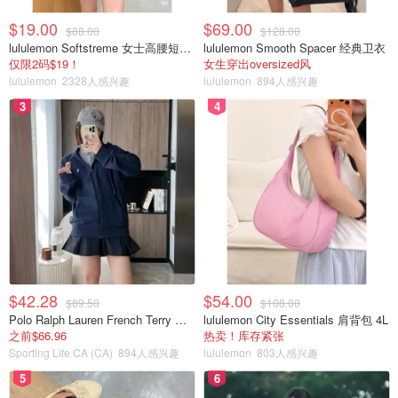
$19.00
$69.00
$88.00
$128.00
lululemon Softstreme 女士高腰短裤 10cm
lululemon Smooth Spacer 经典卫衣
仅限2码$19！
女生穿出oversized风
第四个频道Art for Kids Hub
lululemon
2328人感兴趣
lululemon
894人感兴趣
3
4
这个爸爸带着孩子在一旁一笔一笔教着画，很温馨的家庭，
我们可以跟着这位爸爸一起学画画。画功不错，我儿子很喜
欢跟着他频道学。画他喜欢的卡通人物😛😛。他跟儿子会教
男孩喜欢的卡通人物画画，他跟女儿就会教女孩喜欢公主
elsa之类的。
$42.28
$54.00
$89.50
$108.00
Polo Ralph Lauren French Terry 女童连帽卫衣 7-16码
lululemon City Essentials 肩背包 4L
之前$66.96
热卖！库存紧张
Sporting Life CA (CA)
894人感兴趣
lululemon
803人感兴趣
5
6