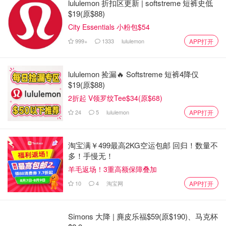
lululemon 折扣区更新 | softstreme 短裤史低
$19(原$88)
City Essentials 小粉包$54
999+
1333
lululemon
APP打开
lululemon 捡漏🔥 Softstreme 短裤4降仅
$19(原$88)
2折起 V领罗纹Tee$34(原$68)
24
5
lululemon
APP打开
淘宝满￥499最高2KG空运包邮 回归！数量不
多！手慢无！
羊毛返场！3重高额保障叠加
10
4
淘宝网
APP打开
Simons 大降 | 麂皮乐福$59(原$190)、马克杯