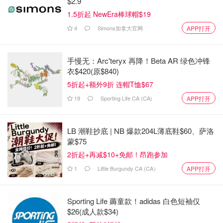
$2.9
1.5折起 NewEra棒球帽$19
第三个频道 Learn To Draw
4
Simons加拿大官网
APP打开
画动物这个比较简单看那鸭子多可爱，有兴趣进去看看。
手慢无：Arc'teryx 再降！Beta AR 绿色冲锋
衣$420(原$840)
5折起+额外9折 连帽T恤$67
19
Sporting Life CA (CA)
APP打开
LB 潮鞋抄底 | NB 爆款204L薄底鞋$60、萨洛
蒙$75
2折起+再减$10+免邮！昂跑参加
1
Little Burgundy CA (CA）
APP打开
Sporting Life 薅童款！adidas 白色短袖仅
$26(成人款$34)