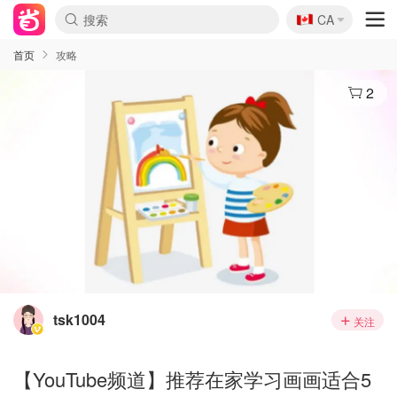
🇨🇦
CA
首页
攻略
2
tsk1004
关注
【YouTube频道】推荐在家学习画画适合5