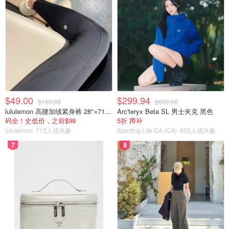
$49.00
$299.94
$168.00
$600.00
lululemon 高腰加绒紧身裤 28"≈71cm 5个口袋
Arc'teryx Beta SL 男士夹克 黑色
码全！史低价，之前$99
5折 蹲补
lululemon
712人感兴趣
Sporting Life CA (CA)
605人感兴趣
7
8