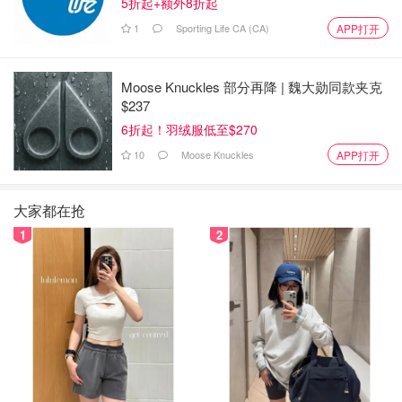
5折起+额外8折起
1
Sporting Life CA (CA)
APP打开
Moose Knuckles 部分再降 | 魏大勋同款夹克
$237
6折起！羽绒服低至$270
10
Moose Knuckles
APP打开
大家都在抢
1
2