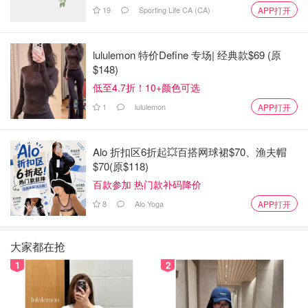
19
Sporting Life CA (CA)
APP打开
这瓶神器在丝芙兰和他的官网上都有卖丝芙兰，经常有折
扣，所以你可以留意多屯几瓶。
lululemon 特价Define 专场| 经典款$69 (原
💡💡敲黑板了：用的时候千万不要摇，要用棉签蘸取，只涂
$148)
在有痘痘的地方。
低至4.7折！10+颜色可选
1
lululemon
APP打开
Alo 折扣区6折起💥百搭网球裙$70、渔夫帽
$70(原$118)
百款参加 热门款补码降价
8
Alo Yoga
APP打开
大家都在抢
1
2