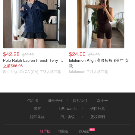
$42.28
$24.00
$89.50
$64.00
Polo Ralph Lauren French Terry 女童连帽卫衣 7-16码
lululemon Align 高腰短裤 8英寸 女
之前$66.96
款
Sporting Life CA (CA)
773人感兴趣
lululemon
714人感兴趣
图片来源于网络
信用卡
商业合作
联系我们
双十一
黑五
InRewards
饭团外卖
护肤推荐
隐私条款
用户协议
版权声明
触屏版
电脑版
下载App