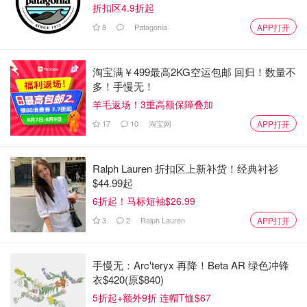
折扣区4.9折起
8
Patagonia
APP打开
淘宝满￥499最高2KG空运包邮 回归！数量不
多！手慢无！
羊毛返场！3重高额保障叠加
17
10
淘宝网
APP打开
Ralph Lauren 折扣区上新补货！经典衬衫
$44.99起
6折起！马标短袖$26.99
3
2
Ralph Lauren
APP打开
手慢无：Arc'teryx 再降！Beta AR 绿色冲锋
衣$420(原$840)
图片来源于网络
5折起+额外9折 连帽T恤$67