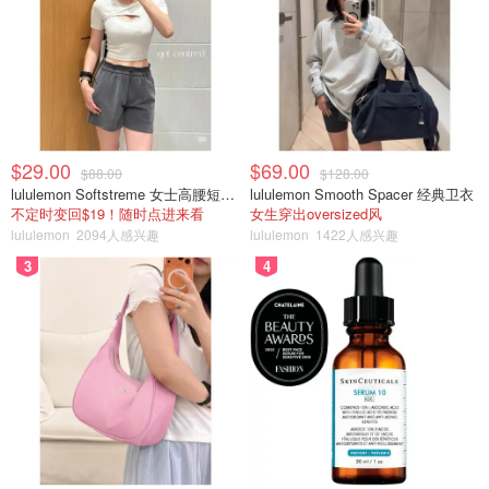
图片来源于网络
$29.00
$69.00
$88.00
$128.00
现在看看这个图过和没通过的对比图。
lululemon Softstreme 女士高腰短裤 10cm
lululemon Smooth Spacer 经典卫衣
不定时变回$19！随时点进来看
女生穿出oversized风
lululemon
2094人感兴趣
lululemon
1422人感兴趣
💡💡💡我个人的经验：大概晚上睡觉前涂一下，第二天早上
红肿就下去了，再坚持第二天再涂一次，痘痘就奇迹般地没
3
4
有了。基本上哪里有痘痘都可以涂，夏天把后背的痘痘去掉
了，才能美美地穿起小裙子。虽然疫情不能出门，但在家里
也要成为小公主👸。