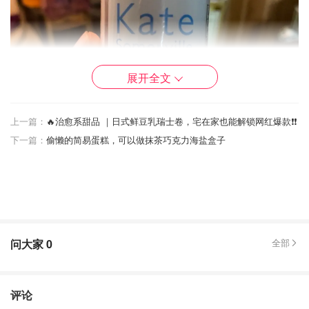
展开全文
上一篇：
🔥治愈系甜品 ｜日式鲜豆乳瑞士卷，宅在家也能解锁网红爆款❗️❗️
下一篇：
偷懒的简易蛋糕，可以做抹茶巧克力海盐盒子
这瓶药膏有两层：上面是透明状的液体，下面是粉红色的粉
末。用的时候，涂到脸上会有一点粉色的残留，不过过一会
问大家
0
全部
等干了之后就了无痕迹。
评论