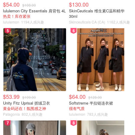
$54.00
$130.00
$108.00
lululemon City Essentials 肩背包 4L
SkinCeuticals 维生素C温和精华
热卖！库存紧张
30ml
lululemon
1194人感兴趣
Skinceuticals CA (CA)
1162人感兴趣
5
6
图片来源于网络
冉冉夏日，拥有光滑美丽的皮肤，自信的你才是夏天该有的
$53.99
$64.00
$109.00
$128.00
最美模样♥️♥️♥️
Unity Fitz Uprisal 抓绒卫衣
Softstreme 半拉链连衣裙
黄金码还在！氛围感之神
很有气质
Patagonia
802人感兴趣
lululemon
783人感兴趣
7
8