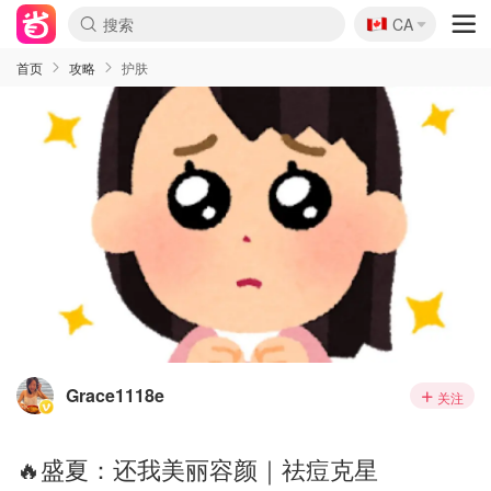
🇨🇦
CA
首页
攻略
护肤
Grace1118e
关注
🔥盛夏：还我美丽容颜｜祛痘克星