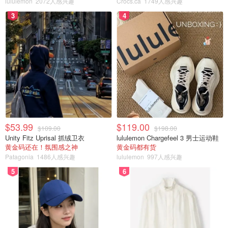
lululemon
2072人感兴趣
Crocs.ca
1749人感兴趣
3
4
她指出，尽管长期通胀预期依旧稳定，但过去六个月内，短
期通胀预期已有所上升。央行通过调查数据、企业与社区沟
通机制以及金融市场指标，持续监测潜在风险。
$53.99
$119.00
$109.00
$198.00
Unity Fitz Uprisal 抓绒卫衣
lululemon Chargefeel 3 男士运动鞋
黄金码还在！氛围感之神
黄金码都有货
Patagonia
1486人感兴趣
lululemon
997人感兴趣
5
6
布洛克分析称，此轮冲突可能会导致两种截然不同的经济局