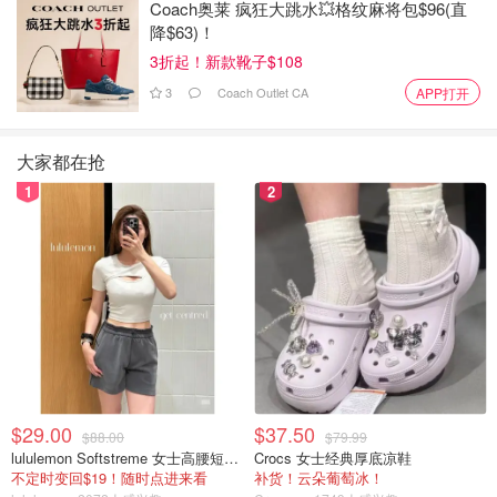
Coach奥莱 疯狂大跳水💥格纹麻将包$96(直
降$63)！
3折起！新款靴子$108
3
Coach Outlet CA
APP打开
此前，已有油轮在该区域遭袭起火，沙特阿美的炼油设施以
大家都在抢
及科威特、卡塔尔的部分能源基础设施也遭到无人机攻击，
1
2
市场恐慌情绪进一步加剧。
在供应中断的担忧下，国际原油价格在周一一度暴涨13%，
全球能源市场剧烈震荡。
03：澳央行紧急监控局势，利率可能受到影响
面对中东局势带来的连锁反应，澳洲央行已进入高度警戒状
态。
$29.00
$37.50
$88.00
$79.99
lululemon Softstreme 女士高腰短裤 10cm
Crocs 女士经典厚底凉鞋
澳央行行长米歇尔·布洛克在《澳洲金融评论报》商业峰会
不定时变回$19！随时点进来看
补货！云朵葡萄冰！
上表示，央行正密切关注中东局势的发展变化。