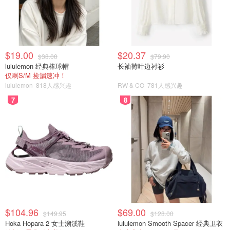
面：一方面，若原油供应受到限制，能源价格上涨将直接推
高通胀；另一方面，若冲突长期拖累全球经济，可能对需求
产生压制，从而对通胀形成下行压力。
$19.00
$20.37
$38.00
$79.90
lululemon 经典棒球帽
长袖荷叶边衬衫
仅剩S/M 捡漏速冲！
lululemon
818人感兴趣
RW & CO
781人感兴趣
7
8
目前，油价的快速上涨已经引发市场对汽油价格上升的忧
虑。
$104.96
$69.00
$149.95
$128.00
悉尼最便宜加油站引发排队混乱，车
Hoka Hopara 2 女士溯溪鞋
lululemon Smooth Spacer 经典卫衣