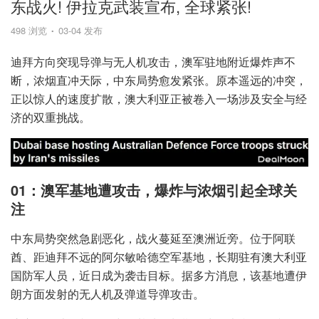
东战火! 伊拉克武装宣布, 全球紧张!
498 浏览
03-04 发布
迪拜方向突现导弹与无人机攻击，澳军驻地附近爆炸声不
断，浓烟直冲天际，中东局势愈发紧张。原本遥远的冲突，
正以惊人的速度扩散，澳大利亚正被卷入一场涉及安全与经
济的双重挑战。
01：澳军基地遭攻击，爆炸与浓烟引起全球关
注
中东局势突然急剧恶化，战火蔓延至澳洲近旁。位于阿联
酋、距迪拜不远的阿尔敏哈德空军基地，长期驻有澳大利亚
国防军人员，近日成为袭击目标。据多方消息，该基地遭伊
朗方面发射的无人机及弹道导弹攻击。