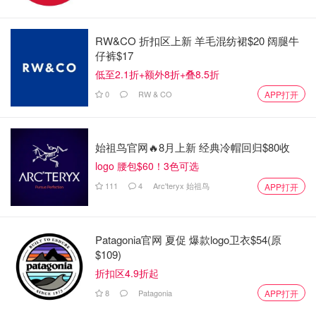
RW&CO 折扣区上新 羊毛混纺裙$20 阔腿牛
仔裤$17
低至2.1折+额外8折+叠8.5折
0
RW & CO
APP打开
尽管外界猜测该基地可能参与紧急撤侨或军事运输，澳政府
始祖鸟官网🔥8月上新 经典冷帽回归$80收
明确表示尚未收到任何与伊朗军事行动相关的请求。
logo 腰包$60！3色可选
总理阿尔巴尼斯领导的政府重申，澳大利亚支持由美国主导
111
4
Arc'teryx 始祖鸟
APP打开
的相关行动，但不会直接卷入军事冲突。当前，政府的重点
已转向海外公民的领事保护事务。目前约有11.5万名澳大利
亚公民身处中东。
Patagonia官网 夏促 爆款logo卫衣$54(原
$109)
02：伊朗封锁霍尔木兹海峡，全球能源市场紧
折扣区4.9折起
张
8
Patagonia
APP打开
冲突的溢出效应迅速影响全球能源市场。尽管战火爆发在遥