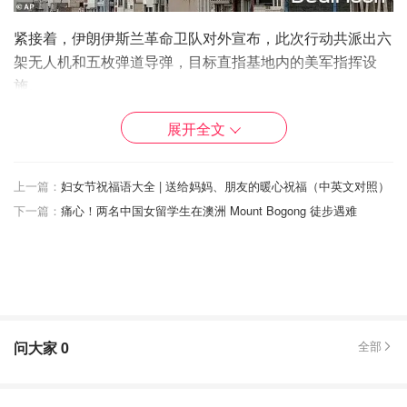
紧接着，伊朗伊斯兰革命卫队对外宣布，此次行动共派出六
架无人机和五枚弹道导弹，目标直指基地内的美军指挥设
施。
澳大利亚国防部长理查德·马尔斯周二确认，基地的确遭到
展开全文
攻击，但强调所有澳军人员均已安全撤离，确认没有伤亡。
他表示，澳大利亚在该基地设有长期运作的指挥部，位置位
上一篇：
妇女节祝福语大全 | 送给妈妈、朋友的暖心祝福（中英文对照）
于迪拜市外，车程约半小时。该设施已运行多年，是澳军在
下一篇：
痛心！两名中国女留学生在澳洲 Mount Bogong 徒步遇难
中东的关键枢纽。驻扎在当地的人员均已安全。
问大家
0
全部