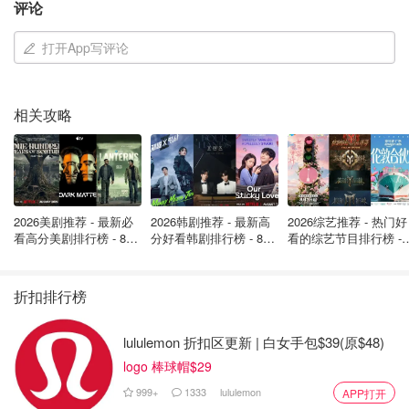
评论
打开App写评论
相关攻略
马尔斯还透露，澳大利亚目前在中东多个国家部署了超过
100名现役军人，大部分集中在阿联酋，而阿尔敏哈德基地
在整体部署中具有关键战略意义。
自2003年以来，该基地一直是澳洲在中东地区唯一的前沿
2026美剧推荐 - 最新必
2026韩剧推荐 - 最新高
2026综艺推荐 - 热门好
看高分美剧排行榜 - 8月
分好看韩剧排行榜 - 8月
看的综艺节目排行榜 - 
部署总部。自2021年从阿富汗撤军后，驻军人数有所减
最新: 《​​足球教练 》第
最新：丁海寅《我的荒
月最新:《​​伦敦合伙人
少，主要承担战略通道保障及应对突发危机的任务。
四季回归！
糖恋爱 》上线❣️
回归啦
折扣排行榜
lululemon 折扣区更新 | 白女手包$39(原$48)
logo 棒球帽$29
999+
1333
lululemon
APP打开