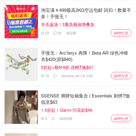
远的中东，但它已对澳洲的经济安全与民生造成直接影响。
淘宝满￥499最高2KG空运包邮 回归！数量不
多！手慢无！
令全球市场感到紧张的，是伊朗随后发布的一项声明。
羊毛返场！3重高额保障叠加
伊朗宣布将封锁霍尔木兹海峡，并警告任何试图通行的船只
23
20
淘宝网
APP打开
可能遭到攻击。该海峡承担着全球约五分之一的石油和天然
气运输量，是全球能源供应的“生命线”。
手慢无：Arc'teryx 再降！Beta AR 绿色冲锋
衣$420(原$840)
目前，已有超过150艘船只停泊在海峡周围水域，航运活动
5折起+额外9折 连帽T恤$67
明显受阻。
19
Sporting Life CA (CA)
APP打开
伊朗伊斯兰革命卫队表示，绝不允许“一滴石油”离开该地
区，威胁称油价可能飙升至每桶200美元。
SSENSE 潮牌短袖集合 | Essentials 刺绣T恤
低至$63
1.5折起！Ganni 印花款$96
4
SSENSE
APP打开