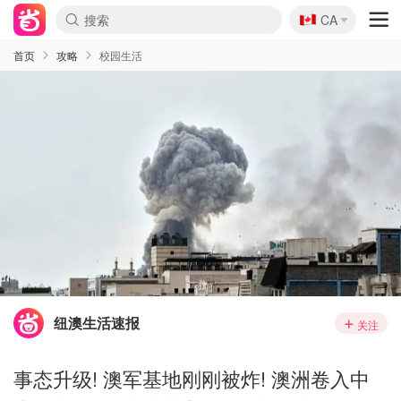
🇨🇦
CA
首页
攻略
校园生活
纽澳生活速报
关注
事态升级! 澳军基地刚刚被炸! 澳洲卷入中