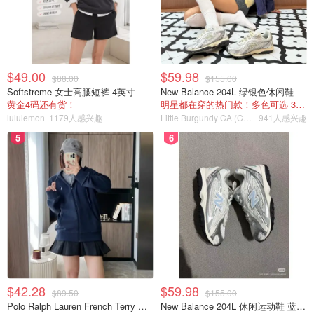
$49.00
$59.98
$88.00
$155.00
Softstreme 女士高腰短裤 4英寸
New Balance 204L 绿银色休闲鞋
黄金4码还有货！
明星都在穿的热门款！多色可选 3.8折
lululemon
1179人感兴趣
Little Burgundy CA (CA）
941人感兴趣
5
6
$42.28
$59.98
$89.50
$155.00
Polo Ralph Lauren French Terry 女童连帽卫衣 7-16码
New Balance 204L 休闲运动鞋 蓝银色