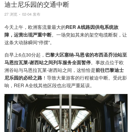
迪士尼乐园的交通中断
27 浏览
02-04 发布
今天上午，欧洲客流量最大的
RER A线路因供电系统故
障，运营出现严重中断
。一场突如其来的架空电缆断裂，让
这条大动脉瞬间“停摆”。
自早上6点30分起，
巴黎大区塞纳-马恩省的布西圣乔治站至
马恩拉瓦莱-谢西站之间列车服务全面暂停
。事故点位于欧
洲谷站与马恩拉瓦莱-谢西站之间，这恰恰是
前往巴黎迪士
尼乐园的必经之路
！导致大量游客的行程被迫中断。受此影
响，RER A全线其他区段也出现严重延误。