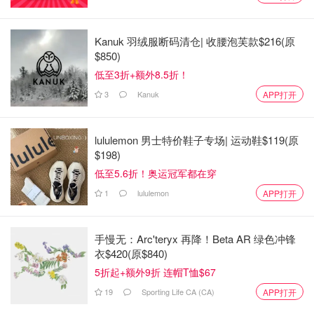
Kanuk 羽绒服断码清仓| 收腰泡芙款$216(原
$850)
低至3折+额外8.5折！
3
Kanuk
APP打开
lululemon 男士特价鞋子专场| 运动鞋$119(原
$198)
低至5.6折！奥运冠军都在穿
1
lululemon
APP打开
手慢无：Arc'teryx 再降！Beta AR 绿色冲锋
衣$420(原$840)
5折起+额外9折 连帽T恤$67
19
Sporting Life CA (CA)
APP打开