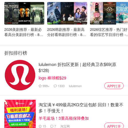
2026美剧推荐 - 最新必
2026韩剧推荐 - 最新高
2026综艺推荐 - 热门好
看高分美剧排行榜 - 8月
分好看韩剧排行榜 - 8月
看的综艺节目排行榜 - 
最新: 《​​足球教练 》第
最新：丁海寅《我的荒
月最新:《​​伦敦合伙人
四季回归！
糖恋爱 》上线❣️
回归啦
折扣排行榜
lululemon 折扣区更新 | 超经典卫衣$69(原
$128)
logo 棒球帽$29
999+
1333
lululemon
APP打开
淘宝满￥499最高2KG空运包邮 回归！数量不
多！手慢无！
羊毛返场！3重高额保障叠加
15
7
淘宝网
APP打开