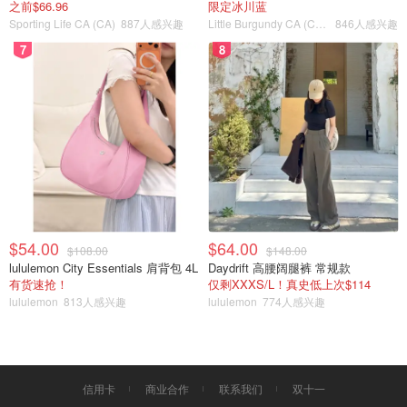
之前$66.96
限定冰川蓝
Sporting Life CA (CA)
887人感兴趣
Little Burgundy CA (CA）
846人感兴趣
7
8
$54.00
$64.00
$108.00
$148.00
lululemon City Essentials 肩背包 4L
Daydrift 高腰阔腿裤 常规款
有货速抢！
仅剩XXXS/L！真史低上次$114
lululemon
813人感兴趣
lululemon
774人感兴趣
信用卡
商业合作
联系我们
双十一