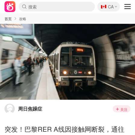
🇨🇦
CA
首页
攻略
周日焦躁症
关注
突发！巴黎RER A线因接触网断裂，通往