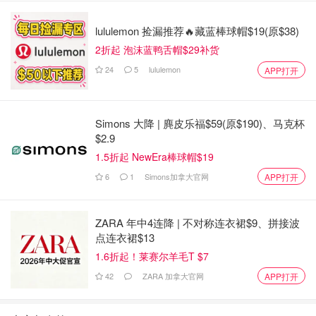
lululemon 捡漏推荐🔥藏蓝棒球帽$19(原$38)
2折起 泡沫蓝鸭舌帽$29补货
24
5
lululemon
APP打开
Simons 大降 | 麂皮乐福$59(原$190)、马克杯
$2.9
1.5折起 NewEra棒球帽$19
6
1
Simons加拿大官网
APP打开
ZARA 年中4连降 | 不对称连衣裙$9、拼接波
点连衣裙$13
1.6折起！莱赛尔羊毛T $7
42
ZARA 加拿大官网
APP打开