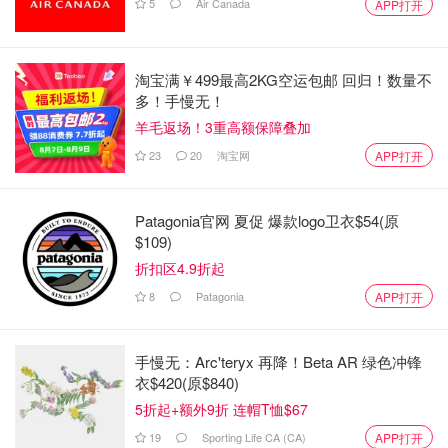
5
Air Canada
APP打开
淘宝满￥499最高2KG空运包邮 回归！数量不
多！手慢无！
羊毛返场！3重高额保障叠加
23
20
淘宝网
APP打开
Patagonia官网 夏促 爆款logo卫衣$54(原
$109)
折扣区4.9折起
8
Patagonia
APP打开
手慢无：Arc'teryx 再降！Beta AR 绿色冲锋
衣$420(原$840)
5折起+额外9折 连帽T恤$67
19
Sporting Life CA (CA)
APP打开