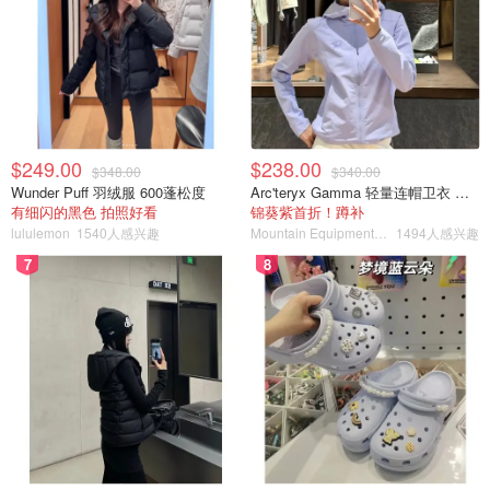
$249.00
$238.00
$348.00
$340.00
Wunder Puff 羽绒服 600蓬松度
Arc'teryx Gamma 轻量连帽卫衣 女款
有细闪的黑色 拍照好看
锦葵紫首折！蹲补
lululemon
1540人感兴趣
Mountain Equipment Company
1494人感兴趣
7
8