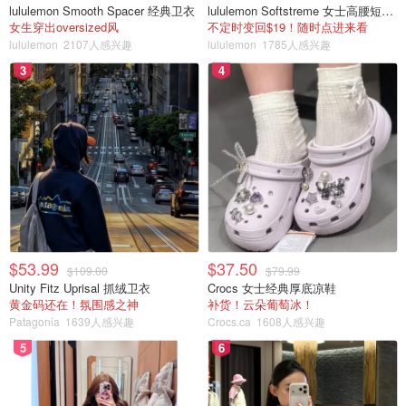
lululemon Smooth Spacer 经典卫衣
lululemon Softstreme 女士高腰短裤 10cm
女生穿出oversized风
不定时变回$19！随时点进来看
lululemon
2107人感兴趣
lululemon
1785人感兴趣
3
4
$53.99
$37.50
$109.00
$79.99
Unity Fitz Uprisal 抓绒卫衣
Crocs 女士经典厚底凉鞋
黄金码还在！氛围感之神
补货！云朵葡萄冰！
Patagonia
1639人感兴趣
Crocs.ca
1608人感兴趣
5
6