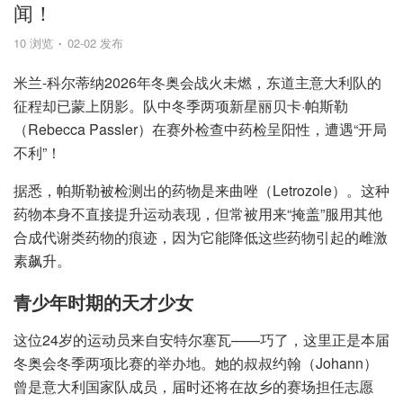
闻！
10 浏览
02-02 发布
米兰-科尔蒂纳2026年冬奥会战火未燃，东道主意大利队的
征程却已蒙上阴影。队中冬季两项新星丽贝卡·帕斯勒
（Rebecca Passler）在赛外检查中药检呈阳性，遭遇“开局
不利”！
据悉，帕斯勒被检测出的药物是来曲唑（Letrozole）。这种
药物本身不直接提升运动表现，但常被用来“掩盖”服用其他
合成代谢类药物的痕迹，因为它能降低这些药物引起的雌激
素飙升。
青少年时期的天才少女
这位24岁的运动员来自安特尔塞瓦——巧了，这里正是本届
冬奥会冬季两项比赛的举办地。她的叔叔约翰（Johann）
曾是意大利国家队成员，届时还将在故乡的赛场担任志愿