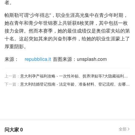
者。
帕斯勒可谓“少年得志”，职业生涯高光集中在青少年时期，
她在青年和青少年世锦赛上共斩获8枚奖牌，其中包括一枚
接力金牌。然而本赛季，她的最佳成绩仅是奥伯霍夫站的第
十名。这起突如其来的兴奋剂事件，给她的职业生涯蒙上了
厚重阴影。
来源：
repubblica.it
首图来源：unsplash.com
上一篇：
意大利孕产福利攻略 - 一次性补贴、抚养津贴等7大隐藏福利！符合条件一年可拿近万欧！
下一篇：
意大利结婚登记指南 - 法定年龄、准备材料、登记流程、去哪里办理，结婚手续全解！
问大家
0
全部