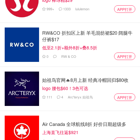
logo 棒球帽$29
999+
1333
lululemon
APP打开
RW&CO 折扣区上新 羊毛混纺裙$20 阔腿牛
仔裤$17
低至2.1折+额外8折+叠8.5折
0
RW & CO
APP打开
始祖鸟官网🔥8月上新 经典冷帽回归$80收
logo 腰包$60！3色可选
111
4
Arc'teryx 始祖鸟
APP打开
Air Canada 全球航线8折 好价日期超级多
上海直飞往返$921