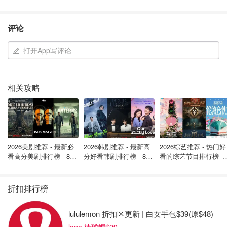
评论
打开App写评论
相关攻略
2026美剧推荐 - 最新必
2026韩剧推荐 - 最新高
2026综艺推荐 - 热门好
看高分美剧排行榜 - 8月
分好看韩剧排行榜 - 8月
看的综艺节目排行榜 - 
最新: 《​​足球教练 》第
最新：丁海寅《我的荒
月最新:《​​伦敦合伙人
四季回归！
糖恋爱 》上线❣️
回归啦
折扣排行榜
lululemon 折扣区更新 | 白女手包$39(原$48)