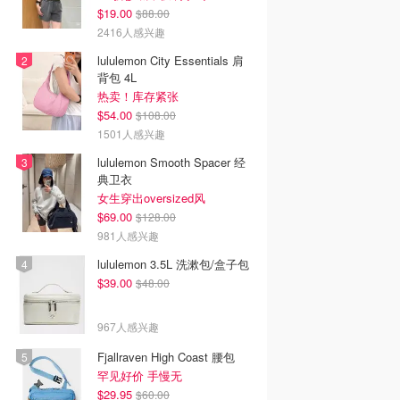
$19.00
$88.00
2416人感兴趣
lululemon City Essentials 肩
背包 4L
热卖！库存紧张
$54.00
$108.00
1501人感兴趣
lululemon Smooth Spacer 经
典卫衣
女生穿出oversized风
$69.00
$128.00
981人感兴趣
lululemon 3.5L 洗漱包/盒子包
$39.00
$48.00
967人感兴趣
ix新剧推荐2026 - 最
2026韩剧推荐 - 最新高分
2026美剧推荐 - 最新必
Fjallraven High Coast 腰包
飞Netflix新剧大
好看韩剧排行榜 - 8月最
高分美剧排行榜 - 8月最
罕见好价 手慢无
8月最新：《​​百年孤
新：《财阀X刑警 第二
新: 《​​百年孤独》第二季
$29.95
季》终于回归！
回归！
$60.00