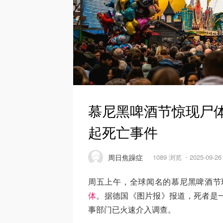
慕尼黑啤酒节惊现尸
起死亡事件
周日焦躁症
1089 浏览
2025-09-2
周五上午，全球闻名的慕尼黑啤酒节
体
。据德国《图片报》报道，死者是
事部门已火速介入调查。