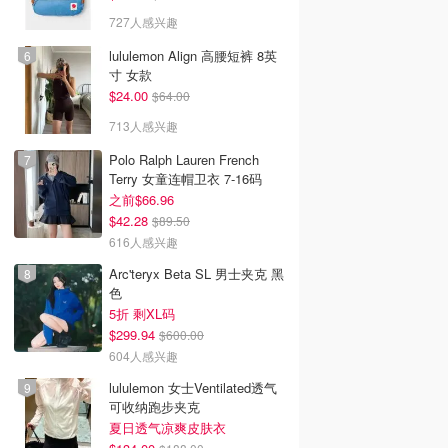
727人感兴趣
lululemon Align 高腰短裤 8英
寸 女款
$24.00
$64.00
713人感兴趣
Polo Ralph Lauren French
Terry 女童连帽卫衣 7-16码
之前$66.96
$42.28
$89.50
616人感兴趣
Arc'teryx Beta SL 男士夹克 黑
色
5折 剩XL码
$299.94
$600.00
604人感兴趣
lululemon 女士Ventilated透气
可收纳跑步夹克
夏日透气凉爽皮肤衣