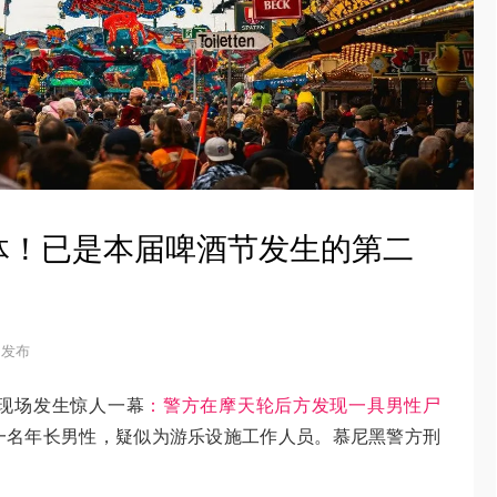
体！已是本届啤酒节发生的第二
6 发布
现场发生惊人一幕
：警方在摩天轮后方发现一具男性尸
一名年长男性，疑似为游乐设施工作人员。慕尼黑警方刑