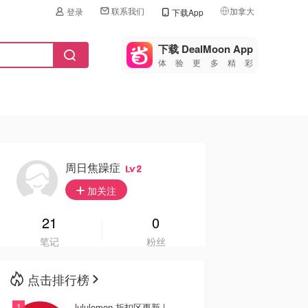
联系我们
加拿大
登录
下载App
🇺🇸
美国
下载 DealMoon App
体验更多精彩
🇨🇳
中国
🇨🇦
加拿大
🇬🇧
英国
🇩🇪
德国
周日焦躁症
2
🇫🇷
加关注
法国
🇮🇹
21
0
意大利
笔记
粉丝
🇦🇺
澳洲
点击排行榜
🇳🇿
新西兰
lululemon 折扣区更新 |