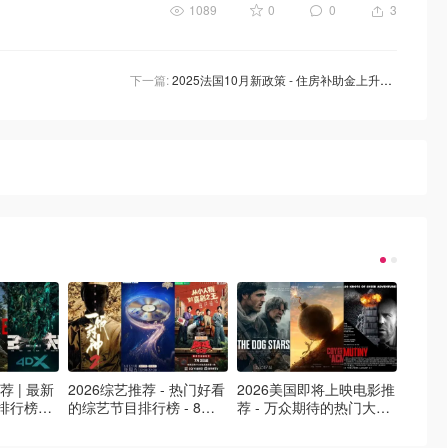
1089
0
0
3
下一篇:
2025法国10月新政策 - 住房补助金上升、MaPrimeRénov回归、电动车补贴上升！
荐 | 最新
2026综艺推荐 - 热门好看
2026美国即将上映电影推
Netfl
排行榜，
的综艺节目排行榜 - 8月
荐 - 万众期待的热门大片
新好看网
最新！(持
最新:《​​披荆斩棘2026》
- 8月最新: 《末世行者》
片 - 
回归啦
独2》