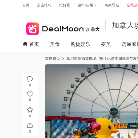
首页
点击排行
抢好货
银行/信用卡
商家导航
全民热
加拿大
首页
美食
购物娱乐
变美
房屋家
攻略首页
慕尼黑啤酒节惊现尸体！已是本届啤酒节发
0
0
0
3