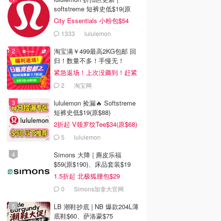
softstreme 短裤史低$19(原
$88)
City Essentials 小粉包$54
1333
lululemon
淘宝满￥499最高2KG包邮 回
归！数量不多！手慢无！
紧急返场！上次没薅到！赶紧
冲
2
淘宝网
lululemon 捡漏🔥 Softstreme
短裤史低$19(原$88)
2折起 V领罗纹Tee$34(原$68)
5
lululemon
Simons 大降 | 麂皮乐福
$59(原$190)、床品套装$19
1.5折起 北极狐腰包$29
0
Simons加拿大官网
LB 潮鞋抄底 | NB 爆款204L薄
底鞋$60、萨洛蒙$75