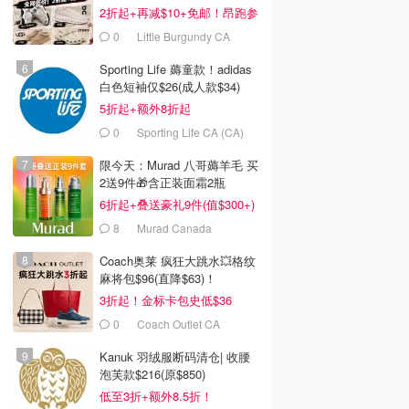
2折起+再减$10+免邮！昂跑参
加
0
Little Burgundy CA
(CA）
Sporting Life 薅童款！adidas
白色短袖仅$26(成人款$34)
5折起+额外8折起
0
Sporting Life CA (CA)
限今天：Murad 八哥薅羊毛 买
2送9件🎁含正装面霜2瓶
6折起+叠送豪礼9件(值$300+)
8
Murad Canada
Coach奥莱 疯狂大跳水💥格纹
麻将包$96(直降$63)！
3折起！金标卡包史低$36
0
Coach Outlet CA
Kanuk 羽绒服断码清仓| 收腰
泡芙款$216(原$850)
低至3折+额外8.5折！