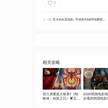
0
上一篇:
意大利永居指南 - 申请条件&材料&费用、如何申请、永居好处&限制、热门QA大合集
相关攻略
荷兰弟重返大银幕‼️《蜘
2026韩国电影推
蛛侠：崭新之日》🕷️北美
好看的韩国电影
热映中❣️阵容豪华✨🤩
必看盘点！8月
续更新）