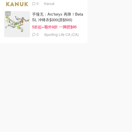
0
Kanuk
手慢无：Arc'teryx 再降！Beta
SL 冲锋衣$300(原$500)
5折起+额外9折 一脚蹬$95
0
Sporting Life CA (CA)