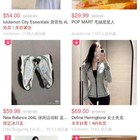
生机的老城区。帕尔马不仅以其丰富的历史遗迹而著称，这
里还有各种迷人的博物馆、美丽的海滨长廊和时尚的购物
$54.00
$29.99
街。无论是历史爱好者、美食家还是购物狂，帕尔马都能为
$108.00
$33.99
lululemon City Essentials 肩背包 4L
POP MART 毛绒星星人
你提供难忘的旅游体验。
热卖！库存紧张
lululemon
1139人感兴趣
amazon.ca
1107人感兴趣
5
6
$59.98
$69.00
$155.00
$148.00
New Balance 204L 休闲运动鞋 蓝银色
Define Herringbone 女士夹克
限定冰川蓝
非常好看！4码有货
图片来自于@Tom Podmore ，版权属于原作者
Little Burgundy CA (CA）
811人感兴趣
lululemon
794人感兴趣
7
8