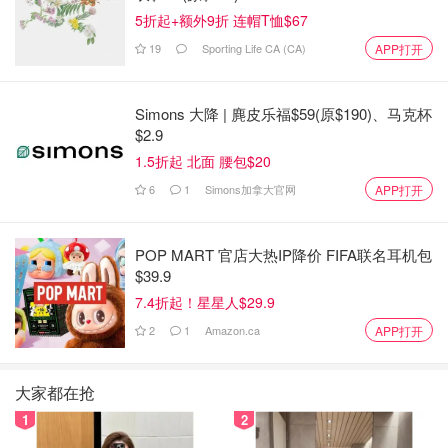
5折起+额外9折 连帽T恤$67
19
Sporting Life CA (CA)
APP打开
图片来自于@Andreas Johansson，版权属于原作者
Simons 大降 | 麂皮乐福$59(原$190)、马克杯
$2.9
春季和秋季：
如果你计划以陆上活动为主的假期，也不妨考
1.5折起 北面 腰包$20
虑凉爽的春季或秋季，这两个季节非常适合徒步或骑车探索
6
1
Simons加拿大官网
APP打开
岛屿。这里是徒步旅行者和自行车爱好者的天堂，特拉蒙塔
纳山脉（Serra de Tramuntana）的高地提供了极具挑战性
POP MART 官店大热IP降价 FIFA联名耳机包
的登山路线和壮观的景色。
$39.9
7.4折起！星星人$29.9
2
1
Amazon.ca
APP打开
大家都在抢
1
2