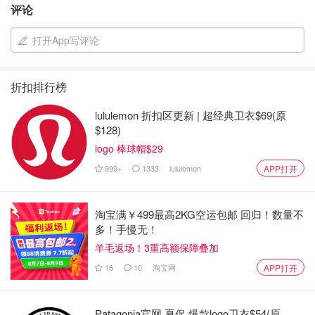
评论
打开App写评论
折扣排行榜
lululemon 折扣区更新 | 超经典卫衣$69(原
$128)
logo 棒球帽$29
999+
1333
lululemon
APP打开
淘宝满￥499最高2KG空运包邮 回归！数量不
多！手慢无！
羊毛返场！3重高额保障叠加
图片来自于@Alessa Ciraulo，版权属于原作者
16
10
淘宝网
APP打开
无论是和朋友结伴出行还是家庭旅行，距离德国不远、机票
又便宜、旅游开放完善的马略卡岛都是不二的选择。
Patagonia官网 夏促 爆款logo卫衣$54(原