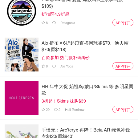
$109)
马略卡岛最佳旅行季节
折扣区4.9折起
8
Patagonia
APP打开
计划去马略卡岛的小伙伴们第一个问题大多都是什么时候去
最合适？浪君查了一下马略卡岛的天气概况：
Alo 折扣区6折起💥百搭网球裙$70、渔夫帽
夏季：
气温炎热，平均气温高达 20 多度，低地降雨量几乎
$70(原$118)
可以忽略不计，是海滩度假和传统家庭出游的最佳季节，也
百款参加 热门款补码降价
是最受欢迎的季节。如果想要下水游泳的小伙伴们，建议一
8
Alo Yoga
APP打开
定要夏季前往，因为其他季节水温较低，下水会比较冷。
HR 年中大促 始祖鸟/蒙口/Skims 等 多明星同
款
3折起！Skims 抹胸$39
29
2
Holt Renfrew
APP打开
手慢无：Arc'teryx 再降！Beta AR 绿色冲锋
衣$420(原$840)