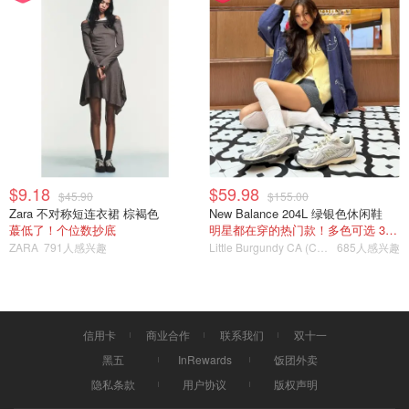
2、帕尔马大教堂 Catedral de Santa María de Palma de
Mallorca
帕尔马主教座堂，常被称为La Seu，位于帕尔马市中心，
是马略卡岛最著名的地标之一
。这座壮丽的哥特式大教堂始
建于13世纪，其建设历时数百年，最终在17世纪完工。教
堂临海而建，
外观宏伟，内部装饰华丽，尤其以高达44米的
中殿、精美的彩色玻璃窗和安东尼·高迪设计的改造部分而
闻名
。
$9.18
$59.98
$45.90
$155.00
Zara 不对称短连衣裙 棕褐色
New Balance 204L 绿银色休闲鞋
蕞低了！个位数抄底
明星都在穿的热门款！多色可选 3.8折
ZARA
791人感兴趣
Little Burgundy CA (CA）
685人感兴趣
信用卡
商业合作
联系我们
双十一
黑五
InRewards
饭团外卖
隐私条款
用户协议
版权声明