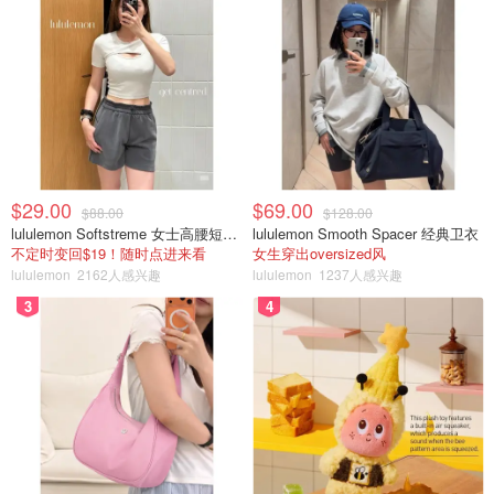
图片来自于@Fabian Schneidereit，版权属于原作者
$29.00
$69.00
冬季：
浪君个人不是很建议冬季前往马略卡岛，因为天气较
$88.00
$128.00
lululemon Softstreme 女士高腰短裤 10cm
lululemon Smooth Spacer 经典卫衣
冷，大部分的商店和餐厅都会歇业，这个时候去可玩的活动
不定时变回$19！随时点进来看
女生穿出oversized风
也比较少。
lululemon
2162人感兴趣
lululemon
1237人感兴趣
3
4
马略卡必玩景点
1、帕尔马城 Palma
帕尔马（Palma），马略卡岛的首府，
是一座融合了历史、
文化和现代活力的城市
。漫步在古老的街道上，你可以欣赏
到哥特式的帕尔马大教堂、宏伟的贝尔维尔城堡，以及充满