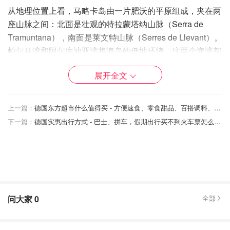
从地理位置上看，马略卡岛由一片肥沃的平原组成，夹在两
座山脉之间：北面是壮观的特拉蒙塔纳山脉（Serra de
Tramuntana），南面是莱文特山脉（Serres de Llevant）。
帕尔马湾和阿尔库迪亚湾将海岛的低地环绕，这两个海湾都
拥有绝美的沙滩和浅而温暖的海水，可以在这里
游泳、晒日
展开全文
光浴、划船
...... 在海岸岩石较多的地方，旅行者
攀岩、跳伞
等极限运动（务必在专业人士带领下进行）。除此之外，岛
上还有许多
文化古迹
可以探访、山间小道可供
徒步、骑行
....
上一篇：
德国东方超市什么值得买 - 方便速食、零食甜品、百搭调料、冷冻食品推荐
下一篇：
德国实惠出行方式 - 巴士、拼车，假期出行买不到火车票怎么办？
问大家
0
全部