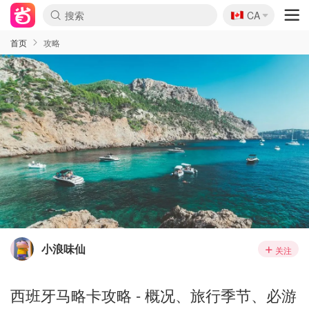
🇨🇦
CA
首页
攻略
小浪味仙
关注
西班牙马略卡攻略 - 概况、旅行季节、必游