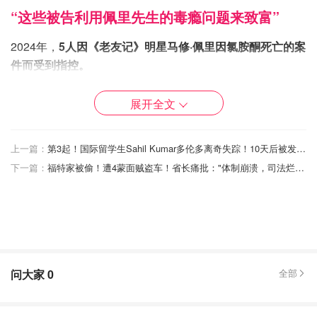
“这些被告利用佩里先生的毒瘾问题来致富”
2024年，
5人因《老友记》明星马修·佩里因氯胺酮死亡的案
件而受到指控。
展开全文
上一篇：
第3起！国际留学生Sahil Kumar多伦多离奇失踪！10天后被发现尸体...
下一篇：
福特家被偷！遭4蒙面贼盗车！省长痛批："体制崩溃，司法烂透了！"
问大家
0
全部
图片来自于@dailymail ，版权属于原作者