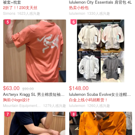
被套+枕套
lululemon City Essentials 肩背包 4L
问”。
2折了！! 230支天丝
热卖小粉包
Simons
1623人感兴趣
lululemon
1330人感兴趣
作为一名医生，在知道自己所做之事的危险性，并据称告诉
5
6
另一名患者佩里“已经因毒瘾而失去控制”的情况下，他还是
继续向他提供氯胺酮。
另一被告“氯胺酮女王”则被指控在两周内以大约11,000美元
的现金向佩里出售了50瓶氯胺酮，并与弗莱明和岩政一起将
其分发给佩里。
她被指控向佩里出售了导致他死亡的一批氯
胺酮。
佩里于2023年10月28日去世，享年54岁。
$63.00
$148.00
$90.00
Arc'teryx Kragg SL 男士棉质短袖T恤
lululemon Scuba Evolve女士连帽卫衣 全拉链
警方称，他被发现在洛杉矶家中的按摩浴缸中失去意识。
尸
胸前小logo设计
白金上线小码就断货！
检报告显示，他死于氯胺酮的急性影响。
佩里血液中氯胺酮
Mountain Equipment Company
1279人感兴趣
lululemon
1260人感兴趣
浓度很高，很可能陷入昏迷，然后沉入水中。
7
8