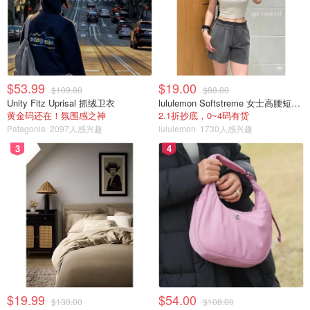
这群人盯上了好莱坞男星马修·佩里这块“肥肉”。
2023年秋天，曾花了上百万美元与毒瘾作斗争的佩里再次
染上了毒瘾，与这些人脱不开关系。
$53.99
$19.00
$109.00
$88.00
为了金钱利益，医生竟变成了毒贩。
Unity Fitz Uprisal 抓绒卫衣
lululemon Softstreme 女士高腰短裤 10cm
黄金码还在！氛围感之神
2.1折抄底，0~4码有货
Patagonia
2097人感兴趣
lululemon
1730人感兴趣
“P 医生”被指控向佩里出售了大约20瓶氯胺酮，以换取
55,000美元现金。
3
4
这药是哪儿来的呢？
这个“P 医生”找到了另一个医生查韦斯，查韦斯通过向氯胺
酮批发经销商做出虚假陈述并以一名前病人的名义提交虚假
处方后拿到药，交给佩里的住家助理岩政，将这些氯胺酮出
售给佩里。
据称，这个“P 医生”还在短信中写道，“我想知道这个白痴
$19.99
$54.00
$130.00
$108.00
愿意付多少钱”。此外，他还想成为这位演员的“毒品顾