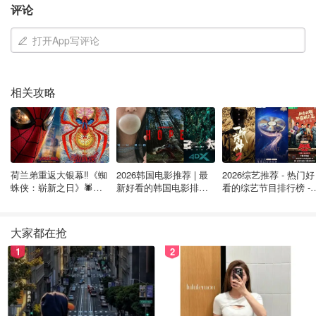
*都说是药三分毒，氯胺酮（俗称“K粉”）也不例外。它是安全有
评论
效的麻醉剂，也用于抑郁和焦虑症治疗，但滥用可能会造成药物
依赖和不可逆的神经损伤。
打开App写评论
涉及的关键人物包括：
马修·佩里：
案件的受害者，《老友记》中的明星
相关攻略
贾斯文·桑加
(Jasveen Sangha) ：毒贩，被称为
“氯胺
酮女王”
萨尔瓦多·普拉森西亚
(Salvador Plasencia) 博士：被
荷兰弟重返大银幕‼️《蜘
2026韩国电影推荐 | 最
2026综艺推荐 - 热门好
称为
“P 医生”
蛛侠：崭新之日》🕷️北
新好看的韩国电影排行
看的综艺节目排行榜 - 
美热映中❣️阵容豪华✨🤩
榜，必看盘点！8月最
月最新:《​​披荆斩棘
马克·查韦斯
(Mark Chavez) 博士：与“P 医生”合作提供
新！(持续更新）
2026》回归啦
氯胺酮的执业医生
大家都在抢
肯尼斯·岩政
(Kenneth Iwamasa) ：佩里的住家助理，
1
2
参与氯胺酮的分发
埃里克·弗莱明
(Eric Fleming) ：熟人，承认自己散发了
导致佩里死亡的氯胺酮