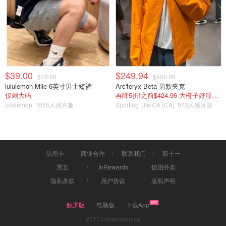
$39.00
$249.94
$78.00
$500.00
lululemon Mile 6英寸男士短裤
Arc'teryx Beta 男款夹克
仅剩大码
再降5折!之前$424.96 大橙子好显白 蹲补
图片来自于@abc ，版权属于原作者
lululemon
1055人感兴趣
Sporting Life CA (CA)
973人感兴趣
调查人员在 2023 年 10 月佩里死后进行了广泛的调查，揭
露了这个广泛的地下犯罪网络。
信用卡
商业合作
联系我们
双十一
如今真相浮出水面，让人唏嘘，希望他安息。
黑五
InRewards
饭团外卖
隐私条款
用户协议
版权声明
封面图：nbc
「该长文章来自@山鸡村小灵通-北美省钱快报，版权归原
触屏版
电脑版
下载App
作者所有」
2017©dealmoon.ca