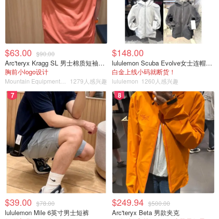
$63.00
$148.00
$90.00
Arc'teryx Kragg SL 男士棉质短袖T恤
lululemon Scuba Evolve女士连帽卫衣 全拉链
胸前小logo设计
白金上线小码就断货！
Mountain Equipment Company
1279人感兴趣
lululemon
1260人感兴趣
7
8
$39.00
$249.94
$78.00
$500.00
lululemon Mile 6英寸男士短裤
Arc'teryx Beta 男款夹克