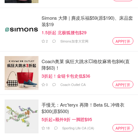
图片来自于@nypost ，版权属于原作者
Simons 大降 | 麂皮乐福$59(原$190)、床品套
于是他辞掉工作，把她接回家，花光了积蓄，亲手照料了她
装$19
三年半，Carol最终在他怀里安详离世。
1.5折起 北极狐腰包$29
2
Simons加拿大官网
但现实很残酷，Carol的病毁掉了他们的储蓄，也改变了
APP打开
Gary的晚年。
Coach奥莱 疯狂大跳水💥格纹麻将包$96(直
Carol的神经科就诊虽由医保覆盖，但日复一日的居家照护
降$63)！
却完全自费。三年半照顾费用约8万美元。
3折起！金链卡包史低$36
“我已经付清了所有费用，所以我才身无分文。”
0
Coach Outlet CA
APP打开
面对积蓄所剩无几的危机，老爷子很要强，决定重返职场，
回到60年前打过工的超市。
手慢无：Arc'teryx 再降！Beta SL 冲锋衣
$300(原$500)
80岁高龄的他，每周工作四天，站立数小时。
5折起+额外9折 一脚蹬$95
18
Sporting Life CA (CA)
他从2020年12月开始从事这项工作，大约在他的妻子因两
APP打开
种痴呆症去世六个月后。