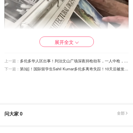
展开全文
上一篇：
多伦多华人区出事！列治文山广场深夜持枪劫车，一人中枪，三名嫌犯落网！
图片来自于@dailymail ，版权属于原作者
下一篇：
第3起！国际留学生Sahil Kumar多伦多离奇失踪！10天后被发现尸体...
但他最骄傲的不是这些，而是 1991 年在街头一眼钟情的那
位女士——Carol。
Carol是一位艺术家，优雅、坚强、有想法。两人第一次约
会是在公园的长椅上，聊了整整三小时，几个月后他们就订
问大家
0
全部
婚了。
可命运没有善待这对恋人。2017年，Carol 被诊断出患有罕