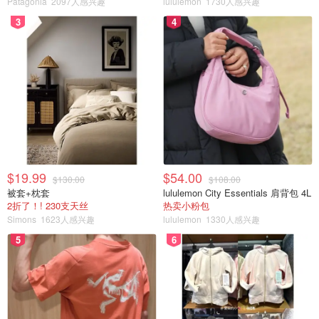
Patagonia
2097人感兴趣
lululemon
1730人感兴趣
3
4
$19.99
$54.00
$130.00
$108.00
被套+枕套
lululemon City Essentials 肩背包 4L
2折了！! 230支天丝
热卖小粉包
Simons
1623人感兴趣
lululemon
1330人感兴趣
5
6