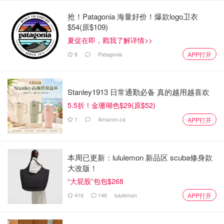
抢！Patagonia 海量好价！爆款logo卫衣
最近，他甚至因为长期站立导致双脚感染，需要做手术，
但
$54(原$109)
他还是每天坚持上班。
夏促在即，戳我了解详情>>
8
Patagonia
APP打开
Stanley1913 日常通勤必备 真的越用越喜欢
5.5折！金珊瑚色$29(原$52)
1
Amazon.ca
APP打开
本周已更新：lululemon 新品区 scuba修身款
大改版！
“大屁股”包包$268
图片来自于@dailymail ，版权属于原作者
416
146
lululemon
APP打开
“我只想让他退休”陌生人的善意点亮了希望