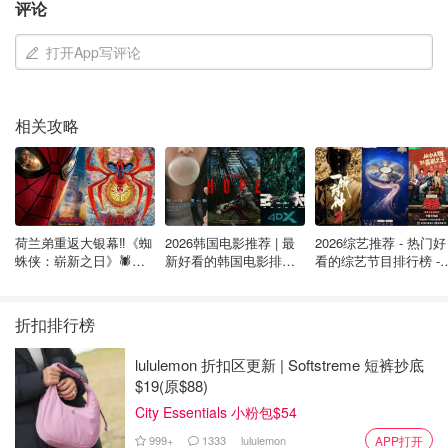
评论
见的“黄昏综合症”（sundowner syndrome）。这是一种随
着日落而加重的痴呆症，病人会出现幻觉、惊恐，甚至无法
打开App写评论
控制自己。
医生建议送她去护理院，Gary拒绝了。
相关攻略
“我发过誓，要照顾她到最后一刻。我不是什么英雄，也不是圣
人，我只是履行我结婚时许下的诺言——无论健康还是疾病，都
要守护她。”
荷兰弟重返大银幕‼️《蜘
2026韩国电影推荐 | 最
2026综艺推荐 - 热门好
蛛侠：崭新之日》🕷️北
新好看的韩国电影排行
看的综艺节目排行榜 - 
美热映中❣️阵容豪华✨🤩
榜，必看盘点！8月最
月最新:《​​披荆斩棘
新！(持续更新）
2026》回归啦
折扣排行榜
lululemon 折扣区更新 | Softstreme 短裤抄底
$19(原$88)
City Essentials 小粉包$54
999+
1333
lululemon
APP打开