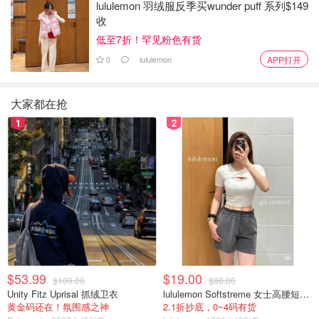
lululemon 羽绒服反季买wunder puff 系列$149
一次偶然，有位名叫Duana的顾客看到他后感到不解：“这
收
位老人为什么还在工作？”
低至7折！罕见粉色有货
当听完Gary的故事，她瞬间破防，决定为他发起募捐。虽然
0
lululemon
APP打开
距离目标还有很远，但人们的爱心像火苗一样在社区蔓延：
“他总是微笑着帮我装袋，从没抱怨过。他值得拥有安宁的
大家都在抢
晚年。”
1
2
但话说回来，Gary曾站在人生巅峰，面对美国的高额医疗账
单也无法幸免。
我们这些还在打拼的普通人，又能承受几次这样的打击？
封面图：nypost
「该长文章来自@新闻搬运工-北美省钱快报，版权归原作
者所有」
$53.99
$19.00
$109.00
$88.00
Unity Fitz Uprisal 抓绒卫衣
lululemon Softstreme 女士高腰短裤 10cm
黄金码还在！氛围感之神
2.1折抄底，0~4码有货