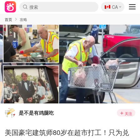
🇨🇦
CA
首页
攻略
是不是有鸡腿吃
关注
美国豪宅建筑师80岁在超市打工！只为兑