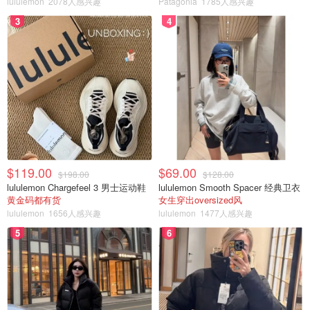
lululemon
2078人感兴趣
Patagonia
1785人感兴趣
3
4
$119.00
$69.00
$198.00
$128.00
lululemon Chargefeel 3 男士运动鞋
lululemon Smooth Spacer 经典卫衣
黄金码都有货
女生穿出oversized风
lululemon
1656人感兴趣
lululemon
1477人感兴趣
5
6