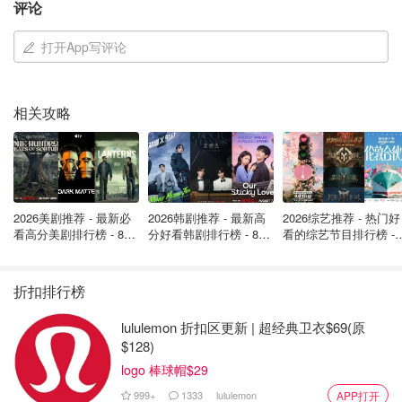
评论
打开App写评论
相关攻略
2026美剧推荐 - 最新必
2026韩剧推荐 - 最新高
2026综艺推荐 - 热门好
看高分美剧排行榜 - 8月
分好看韩剧排行榜 - 8月
看的综艺节目排行榜 - 
最新: 《​​足球教练 》第
最新：丁海寅《我的荒
月最新:《​​伦敦合伙人
破坏樱花树，罚款最高$300！
四季回归！
糖恋爱 》上线❣️
回归啦
折扣排行榜
虽然目前为止，多伦多市官方表示还没接到正式投诉，但已
lululemon 折扣区更新 | 超经典卫衣$69(原
经注意到这些网传影片和言论。市府发言人特别强调，
根据
$128)
公园法规，任何人破坏树木行为都可能被罚$300
。哪怕只
logo 棒球帽$29
是摘了一枝小小的花，也可能对整棵树造成长远的影响。
999+
1333
lululemon
APP打开