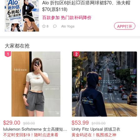
2026多伦多樱花攻略 - 本周将迎来樱
Alo 折扣区6折起💥百搭网球裙$70、渔夫帽
花盛开！景点推荐，APP查找赏樱最
$70(原$118)
佳地点！
百款参加 热门款补码降价
Xxxiaoo
4.9w
1
8
Alo Yoga
APP打开
大家都在抢
1
2
$29.00
$53.99
$88.00
$109.00
lululemon Softstreme 女士高腰短裤 10cm
Unity Fitz Uprisal 抓绒卫衣
不定时变回$19！随时点进来看
黄金码还在！氛围感之神