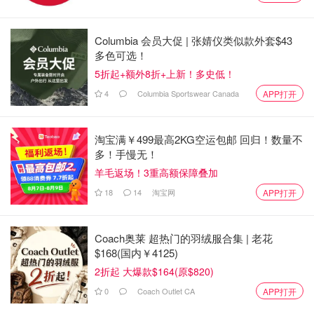
市府在给媒体的电邮声明中也特别提到：“我们必须尊重自
然环境，不要离开步道、不要攀爬树木、垃圾要带走。”
Columbia 会员大促 | 张婧仪类似款外套$43
多色可选！
根据High Park樱花创始人Steve Joniak的说法，樱花树比
5折起+额外8折+上新！多史低！
一般北美树种要“娇气”得多。一些常见但不当的动作，例如
摇树、拉枝、摘花、折枝，不仅影响他人赏花体验，还可能
4
Columbia Sportswear Canada
APP打开
让整棵树受伤：“花瓣被摇落会让其他人错失赏花机会，而
树枝一旦断裂，会让虫害和病菌更容易入侵，长远来看可能
淘宝满￥499最高2KG空运包邮 回归！数量不
导致整棵树枯萎。”
多！手慢无！
羊毛返场！3重高额保障叠加
更糟的是，有时候就算你只是“拽了一点点树枝”，但如果剥
18
14
淘宝网
APP打开
落了树皮，这块“伤口”就可能成为虫子、真菌入侵的入口，
让树木为了修复伤口耗费大量能量，甚至打乱它本来的生长
节奏，出现枝条乱长、树型畸形等问题。
Coach奥莱 超热门的羽绒服合集 | 老花
$168(国内￥4125)
为了让大家更好地了解赏花该怎么做，市府这段时间也加强
2折起 大爆款$164(原$820)
了教育宣传：包括新闻稿、电邮通讯、社交媒体贴文，甚至
0
Coach Outlet CA
APP打开
在High Park里设立了明确的指示牌，还有自然解说员在现