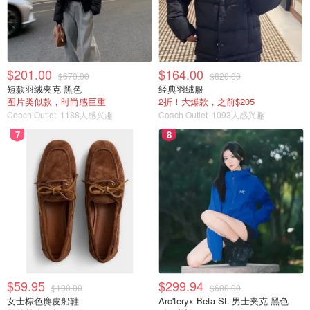
$201.00
$164.00
$670.00
$820.00
短款羽绒夹克 黑色
经典羽绒服
图片类似款，时尚感巨重
2折！大爆款，之前$205
Coach Outlet
1188人感兴趣
Coach Outlet
1093人感兴趣
7
8
$59.95
$299.94
$190.00
$600.00
女士棕色麂皮船鞋
Arc'teryx Beta SL 男士夹克 黑色