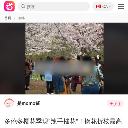
🇨🇦
CA
首页
攻略
是momo酱
关注
多伦多樱花季现"辣手摧花"！摘花折枝最高