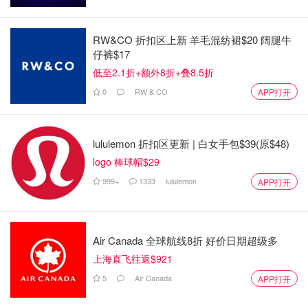
可能要改行程，但加拿大境内和欧洲旅客倒是有了更多选
择。
RW&CO 折扣区上新 羊毛混纺裙$20 阔腿牛
所以，如果你最近有出国计划，特别是打算飞美国的，记得
仔裤$17
提前查好航班安排，看看自己的行程有没有受到影响。
低至2.1折+额外8折+叠8.5折
0
RW & CO
APP打开
你会因为两国关系或社会因素改变旅游目的地吗？欢迎留言
聊聊你的想法！
lululemon 折扣区更新 | 白女手包$39(原$48)
来源：
flightglobal
封面：WestJet
logo 棒球帽$29
999+
1333
lululemon
APP打开
国泰航空又出事了！华人3岁娃竟被灌
白酒，家长怒讨说法，就送个玩具打
发了？
OOliviaZZ
2096
1
Air Canada 全球航线8折 好价日期超级多
上海直飞往返$921
5
Air Canada
APP打开
迪士尼邮轮攻略 - 加拿大居民25%off优
惠！梦想号/魔力号/奇观号/ 幻想号对