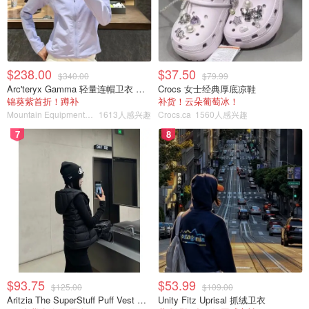
$238.00
$37.50
$340.00
$79.99
Arc'teryx Gamma 轻量连帽卫衣 女款
Crocs 女士经典厚底凉鞋
锦葵紫首折！蹲补
补货！云朵葡萄冰！
Mountain Equipment Company
1613人感兴趣
Crocs.ca
1560人感兴趣
7
8
$93.75
$53.99
$125.00
$109.00
Aritzia The SuperStuff Puff Vest 轻盈亮面马甲
Unity Fitz Uprisal 抓绒卫衣