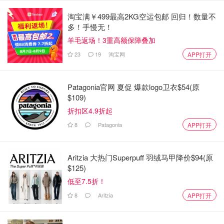
比！
淘宝满￥499最高2KG空运包邮 回归！数量不
是momo酱
2.7w
3
多！手慢无！
羊毛返场！3重高额保障叠加
23
19
淘宝网
APP打开
Patagonia官网 夏促 爆款logo卫衣$54(原
$109)
折扣区4.9折起
8
Patagonia
APP打开
Aritzia 大热门Superpuff 羽绒马甲降价$94(原
$125)
低至7.5折！
8
Aritzia
APP打开