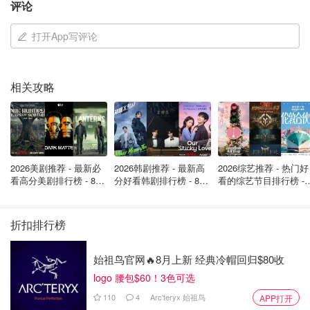
评论
温哥华 – Halifax（哈利法克斯）
Regina – Halifax
打开App写评论
Saskatoon – Halifax
Winnipeg – St John’s
相关攻略
这些都是季节性航班，专为夏季旅游高峰而开。
除了加国飞不停，WestJet也把眼光放到了跨大西洋航线。
他们已经公布了几条全新的欧洲航班路线，包括：
2026美剧推荐 - 最新必
2026韩剧推荐 - 最新高
2026综艺推荐 - 热门好
看高分美剧排行榜 - 8月
分好看韩剧排行榜 - 8月
看的综艺节目排行榜 - 
Halifax – Amsterdam（阿姆斯特丹）
最新: 《​​足球教练 》第
最新：丁海寅《我的荒
月最新:《​​伦敦合伙人
四季回归！
糖恋爱 》上线❣️
回归啦
Halifax – Barcelona（巴塞罗那）
折扣排行榜
这几条长程线预计将在接下来两个月内陆续开航。
始祖鸟官网🔥8月上新 经典冷帽回归$80收
不飞美国，不代表没地方去。WestJet这波操作就是在“顺势
logo 腰包$60！3色可选
调整”，往哪里有需求就飞哪里。虽然短期内飞美国的旅客
110
4
Arc'teryx 始祖鸟
APP打开