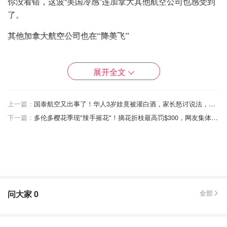
你没看错，这波“美国冷感”连加拿大其他航空公司也感受到
了。
其他加拿大航空公司也在“降美飞”
Porter Airlines（总部在多伦多）也在上个月悄悄调整了飞
美国的航班排程，不过他们表示夏天还是会维持一定的美国
展开全文
航班数量。
Air Canada也承认：飞美国的乘客确实少了，他们也正在
上一篇：
国泰航空又出事了！华人3岁娃竟被灌白酒，家长怒讨说法，就送个玩具打发了？
“观察趋势”。
下一篇：
多伦多樱花季现"辣手摧花"！摘花折枝最高罚$300，网友集体炮轰！
连总部也在Calgary的低成本航空Flair Airlines都警告说，今
年冬天那些爱去美国避寒的“snowbird”旅客，可能也会开始
转向别的地方飞。
WestJet说他们已经看到加拿大境内旅游热度大幅上升，尤
问大家
0
全部
其是东部和西部之间的需求变多了。所以他们接下来也宣布
新增几条国内航线，包括：