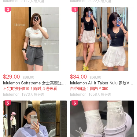
lululemon
2117人感兴趣
lululemon
2022人感兴趣
3
4
$29.00
$34.00
$88.00
$68.00
lululemon Softstreme 女士高腰短裤 10cm
lululemon All It Takes Nulu 罗纹V领短袖T恤
不定时变回$19！随时点进来看
自带胸垫！国内￥350
lululemon
1973人感兴趣
lululemon
1658人感兴趣
5
6