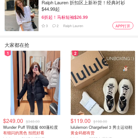
Ralph Lauren 折扣区上新补货！经典衬衫
$44.99起
6折起！马标短袖$26.99
3
2
Ralph Lauren
APP打开
大家都在抢
1
2
$249.00
$119.00
$348.00
$198.00
Wunder Puff 羽绒服 600蓬松度
lululemon Chargefeel 3 男士运动鞋
有细闪的黑色 拍照好看
黄金码都有货