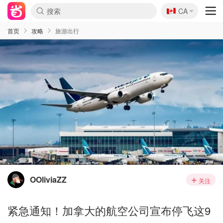
🇨🇦
CA
首页
攻略
旅游出行
OOliviaZZ
关注
紧急通知！加拿大的航空公司宣布停飞这9