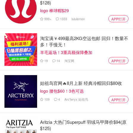
$128)
logo 棒球帽$29
999+
1333
lululemon
APP打开
淘宝满￥499最高2KG空运包邮 回归！数量不
多！手慢无！
羊毛返场！3重高额保障叠加
19
14
淘宝网
APP打开
始祖鸟官网🔥8月上新 经典冷帽回归$80收
logo 腰包$60！3色可选
109
4
Arc'teryx 始祖鸟
APP打开
Aritzia 大热门Superpuff 羽绒马甲降价$94(原
$125)