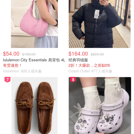
$54.00
$164.00
$108.00
$820.00
lululemon City Essentials 肩背包 4L
经典羽绒服
有货速抢！
2折！大爆款，之前$205
lululemon
926人感兴趣
Coach Outlet
877人感兴趣
7
8