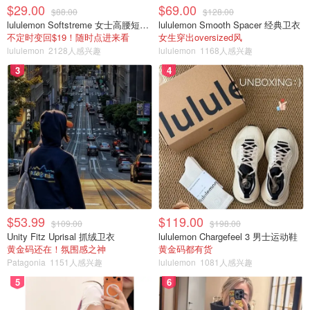
$29.00
$69.00
$88.00
$128.00
lululemon Softstreme 女士高腰短裤 10cm
lululemon Smooth Spacer 经典卫衣
不定时变回$19！随时点进来看
女生穿出oversized风
lululemon
2128人感兴趣
lululemon
1168人感兴趣
3
4
$53.99
$119.00
$109.00
$198.00
Unity Fitz Uprisal 抓绒卫衣
lululemon Chargefeel 3 男士运动鞋
黄金码还在！氛围感之神
黄金码都有货
Patagonia
1151人感兴趣
lululemon
1081人感兴趣
5
6