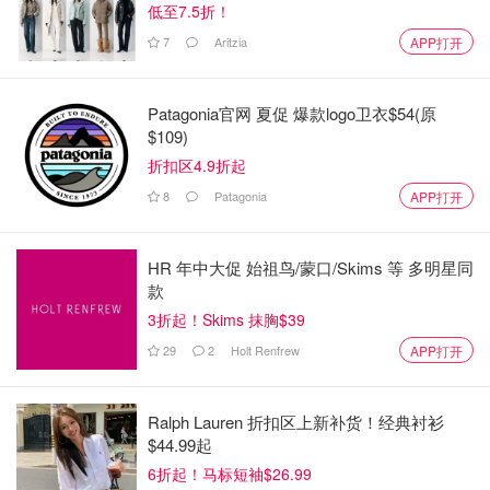
低至7.5折！
7
Aritzia
APP打开
Patagonia官网 夏促 爆款logo卫衣$54(原
$109)
折扣区4.9折起
8
Patagonia
APP打开
HR 年中大促 始祖鸟/蒙口/Skims 等 多明星同
款
3折起！Skims 抹胸$39
29
2
Holt Renfrew
APP打开
Ralph Lauren 折扣区上新补货！经典衬衫
$44.99起
6折起！马标短袖$26.99