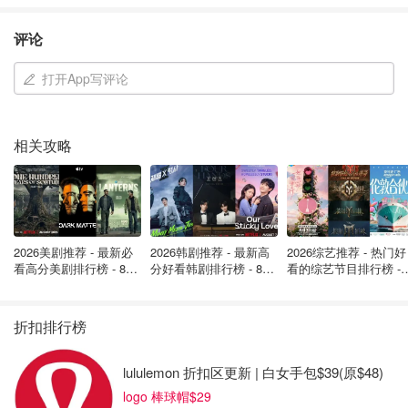
受神经性头痛。这些症状初时并未被当回事，直到进行了检
测，结果令人惊讶：检测呈阳性。
评论
打开App写评论
相关攻略
2026美剧推荐 - 最新必
2026韩剧推荐 - 最新高
2026综艺推荐 - 热门好
看高分美剧排行榜 - 8月
分好看韩剧排行榜 - 8月
看的综艺节目排行榜 - 
最新: 《​​足球教练 》第
最新：丁海寅《我的荒
月最新:《​​伦敦合伙人
四季回归！
糖恋爱 》上线❣️
回归啦
折扣排行榜
lululemon 折扣区更新 | 白女手包$39(原$48)
也有人症状比较“典型”：
logo 棒球帽$29