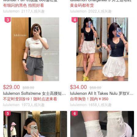
有细闪的黑色 拍照好看
黄金码都有货
我在哪里可以获得 COVID-19 测试盒？
lululemon
2117人感兴趣
lululemon
2022人感兴趣
3
4
根据加拿大卫生部的规定，各省和地区负责 COVID-19 检
测，包括分发快速测试盒。
$29.00
$34.00
$88.00
$68.00
lululemon Softstreme 女士高腰短裤 10cm
lululemon All It Takes Nulu 罗纹V领短袖T恤
不定时变回$19！随时点进来看
自带胸垫！国内￥350
lululemon
1973人感兴趣
lululemon
1658人感兴趣
与脆弱人群接触、有严重生病风险或从未感染过 COVID-19
5
6
的人士被鼓励一旦出现症状就进行快速筛查测试。
根据省份的不同，免费的快速测试盒可能有提供，尽管由于