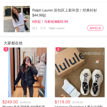
在家里不去工作，并在与他人接触时戴上口罩，将减少疾病
的传播。
Ralph Lauren 折扣区上新补货！经典衬衫
$44.99起
博戈奇说：“不管人们患的是什么病——无论是流感、
6折起！马标短袖$26.99
RSV、COVID-19 还是普通感冒——你都不希望传染给他
3
2
Ralph Lauren
APP打开
人。最好能够呆在家里，不让其他人生病。”
我们是否与其他呼吸道感染不同地治疗 COVID-
大家都在抢
19？
1
2
博戈奇表示，在治疗和传播方面，COVID-19、流感和 RSV
之间总是存在差异和相似之处。
但博戈奇说，在疫情高峰期，我们并未看到 COVID-19 与这
些其他疾病被归为一类。
他说：“我认为如果我们现在退后一步，从 30,000 英尺的高
度看问题，COVID-19 目前的处理方式与其他上呼吸道感染
$249.00
$119.00
$348.00
$198.00
非常相似，而两年多前，它的处理方式则大不相同。”
Wunder Puff 羽绒服 600蓬松度
lululemon Chargefeel 3 男士运动鞋