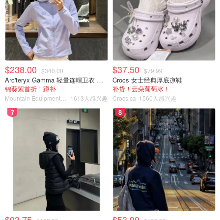
需求减少和感染减少，一些免费分发计划已经停止。
点击这里
了解有关测试的更多信息以及在你所在省或地
区哪里可以找到测试套件。
$238.00
$37.50
$340.00
$79.99
Arc'teryx Gamma 轻量连帽卫衣 女款
Crocs 女士经典厚底凉鞋
锦葵紫首折！蹲补
补货！云朵葡萄冰！
Mountain Equipment Company
1613人感兴趣
Crocs.ca
1560人感兴趣
7
8
文章来自：
ctvnews.ca
，版权属于原作者。
$93.75
$53.99