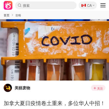
🇨🇦
CA
首页
攻略
美丽废物
关注
加拿大夏日疫情卷土重来，多位华人中招！