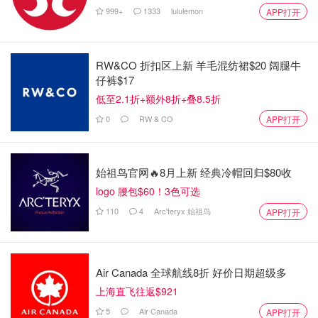
999+
1333
lululemon
APP打开
RW&CO 折扣区上新 羊毛混纺裙$20 阔腿牛
仔裤$17
低至2.1折+额外8折+叠8.5折
0
RW & CO
APP打开
始祖鸟官网🔥8月上新 经典冷帽回归$80收
logo 腰包$60！3色可选
110
4
Arc'teryx 始祖鸟
APP打开
Air Canada 全球航线8折 好价日期超级多
上海直飞往返$921
5
Air Canada
APP打开