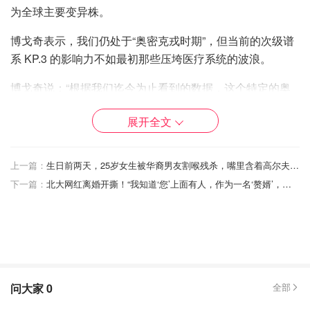
为全球主要变异株。
博戈奇表示，我们仍处于“奥密克戎时期”，但当前的次级谱
系 KP.3 的影响力不如最初那些压垮医疗系统的波浪。
博戈奇说：“根据我们迄今为止看到的数据，这个特定的奥
密克戎次级谱系似乎不会带来任何意外。如果人们想知道这
展开全文
将是什么样子，看看最近几波的情况，它可能与那些非常相
似。”
上一篇：
生日前两天，25岁女生被华裔男友割喉残杀，嘴里含着高尔夫球...让人脊背发凉
由于大多数加拿大人已接种 COVID-19 疫苗，并且许多人已
下一篇：
北大网红离婚开撕！“我知道‘您’上面有人，作为一名‘赘婿’，我能忍则忍”
感染过病毒并已恢复，新一波疫情的影响应该不会像以前那
样严重。
现在正值加拿大的夏天，天气宜人且正逢旅游高峰期，许多
人纷纷外出游玩，暂时忘却了新冠病毒的威胁。
然而，意外发生了。很多人在旅行归来后突然生病，有的人
问大家
0
全部
发热持续一周不退，有的人持续咳嗽，还有的人连续几天遭