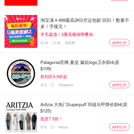
淘宝满￥499最高2KG空运包邮 回归！数量不
多！手慢无！
羊毛返场！3重高额保障叠加
博戈奇说：“你仍然必须尊重这种病毒，它仍然很有威力，
23
20
淘宝网
APP打开
特别是对于有严重疾病风险因素的人。但它不再像以前那样
严重地影响加拿大或我们的医疗系统。”
Patagonia官网 夏促 爆款logo卫衣$54(原
是否仍需采取相同的预防措施？
$109)
折扣区4.9折起
公共卫生命令已成为过去，但博戈奇表示，
相同的策略——
8
Patagonia
APP打开
例如选择在室内戴口罩——仍适用于希望降低感染风险的任
何人。
Aritzia 大热门Superpuff 羽绒马甲降价$94(原
博戈奇说：“我们已经很长时间没有强制戴口罩了，但相同
$125)
的预防措施依然有效。”
低至7.5折！
8
Aritzia
APP打开
博戈奇表示，对于任何呼吸道疾病，如果有能力这样做，呆