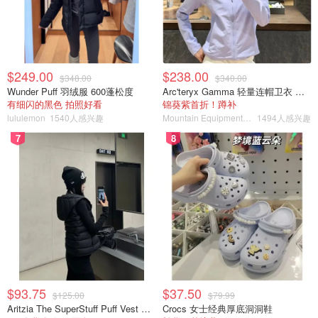
$249.00
$238.00
$348.00
$340.00
Wunder Puff 羽绒服 600蓬松度
Arc'teryx Gamma 轻量连帽卫衣 女款
有细闪的黑色 拍照好看
锦葵紫首折！蹲补
lululemon
1540人感兴趣
Mountain Equipment Company
1494人感兴趣
7
8
$93.75
$37.50
$125.00
$79.99
Aritzia The SuperStuff Puff Vest 轻盈亮面马甲
Crocs 女士经典厚底洞洞鞋