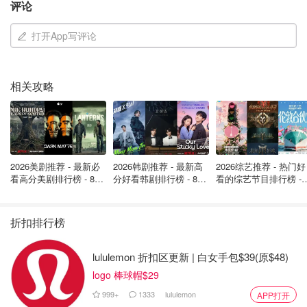
评论
后报警。
打开App写评论
任何被武装嫌疑人接近的人都应该保持冷静，遵守他们的要
求，并在安全的情况下报警。
相关攻略
来源：
CP24
封面：新闻截图
好险！小偷差点将一辆载着婴儿的suv
开走，奶爸上前阻止被拖行！
2026美剧推荐 - 最新必
2026韩剧推荐 - 最新高
2026综艺推荐 - 热门好
Xxxiaoo
2561
看高分美剧排行榜 - 8月
分好看韩剧排行榜 - 8月
看的综艺节目排行榜 - 
最新: 《​​足球教练 》第
最新：丁海寅《我的荒
月最新:《​​伦敦合伙人
四季回归！
糖恋爱 》上线❣️
回归啦
折扣排行榜
约克警方追回19辆总价值140万加元的
被盗车辆，提出116项指控！
lululemon 折扣区更新 | 白女手包$39(原$48)
OOliviaZZ
1704
logo 棒球帽$29
999+
1333
lululemon
APP打开