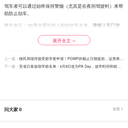
驾车者可以通过始终保持警惕（尤其是在夜间驾驶时）来帮
助防止劫车。
警方表示：“如果你看到有人朝你的车走来，
请锁上车门并
用钥匙扣设置警报
……噪音会吸引你和你的车辆的注意力，
这可能会阻止小偷。”
展开全文
警方还指出，一些小偷会利用追尾事故将人们从汽车中救出
上一篇：
移民局现停接受新学签申请！PGWP的截止日期提前，这类将停发！
来，以便偷窃汽车。
下一篇：
安省日食放假学校名单 - 4月8日改为PA Day，放学时间和校车接送时间表！
警方表示：“
在确保安全之前，请勿下车
。记下驾驶员、乘
客（如果适用）和车辆的描述，包括颜色、品牌、型号和车
牌号。”
“如果你发现任何可疑情况，请留在室内并拨打管辖范围内
的警察局电话，或者在紧急情况下拨打 911。”
问大家
0
全部
如果你怀疑自己被跟踪，请开车前往最近的警察局，或将车
辆停放在任何光线充足且可能有安全摄像头的公共场所，然