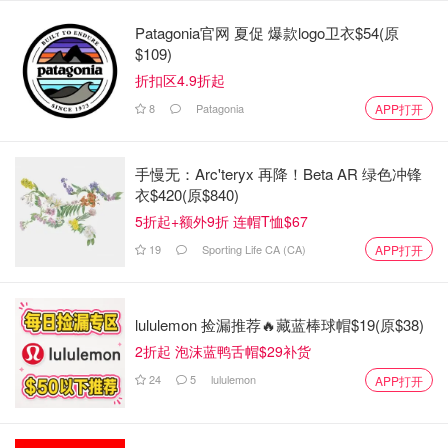
Patagonia官网 夏促 爆款logo卫衣$54(原
$109)
折扣区4.9折起
8
Patagonia
APP打开
手慢无：Arc'teryx 再降！Beta AR 绿色冲锋
衣$420(原$840)
5折起+额外9折 连帽T恤$67
19
Sporting Life CA (CA)
APP打开
lululemon 捡漏推荐🔥藏蓝棒球帽$19(原$38)
2折起 泡沫蓝鸭舌帽$29补货
24
5
lululemon
APP打开