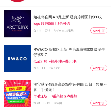
警方逮捕两名偷车犯，涉嫌参与大多
地区19起劫车案！
始祖鸟官网🔥8月上新 经典冷帽回归$80收
省钱君
1810
logo 腰包$60！3色可选
111
4
Arc'teryx 始祖鸟
APP打开
RW&CO 折扣区上新 羊毛混纺裙$20 阔腿牛
仔裤$17
低至2.1折+额外8折+叠8.5折
0
RW & CO
APP打开
淘宝满￥499最高2KG空运包邮 回归！数量不
多！手慢无！
羊毛返场！3重高额保障叠加
23
20
淘宝网
APP打开