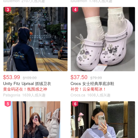
lululemon
2107人感兴趣
lululemon
1785人感兴趣
3
4
$53.99
$37.50
$109.00
$79.99
Unity Fitz Uprisal 抓绒卫衣
Crocs 女士经典厚底凉鞋
黄金码还在！氛围感之神
补货！云朵葡萄冰！
Patagonia
1639人感兴趣
Crocs.ca
1608人感兴趣
5
6