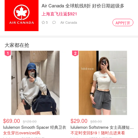
Air Canada 全球航线8折 好价日期超级多
上海直飞往返$921
5
Air Canada
APP打开
大家都在抢
1
2
$69.00
$29.00
$128.00
$88.00
lululemon Smooth Spacer 经典卫衣
lululemon Softstreme 女士高腰短裤 10cm
女生穿出oversized风
不定时变回$19！随时点进来看