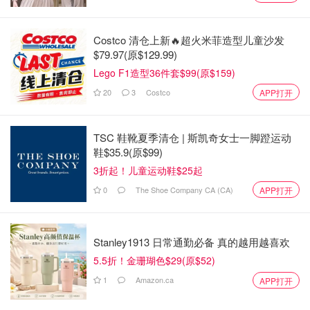
Costco 清仓上新🔥超火米菲造型儿童沙发
$79.97(原$129.99)
Lego F1造型36件套$99(原$159)
20
3
Costco
APP打开
TSC 鞋靴夏季清仓 | 斯凯奇女士一脚蹬运动
鞋$35.9(原$99)
3折起！儿童运动鞋$25起
0
The Shoe Company CA (CA)
APP打开
Stanley1913 日常通勤必备 真的越用越喜欢
5.5折！金珊瑚色$29(原$52)
1
Amazon.ca
APP打开