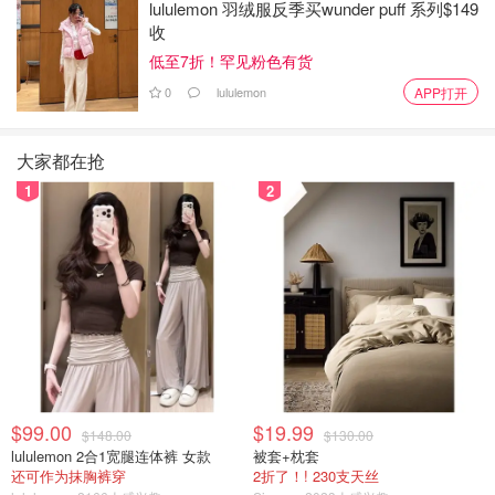
lululemon 羽绒服反季买wunder puff 系列$149
收
低至7折！罕见粉色有货
0
lululemon
APP打开
大家都在抢
1
2
$99.00
$19.99
$148.00
$130.00
lululemon 2合1宽腿连体裤 女款
被套+枕套
还可作为抹胸裤穿
2折了！! 230支天丝