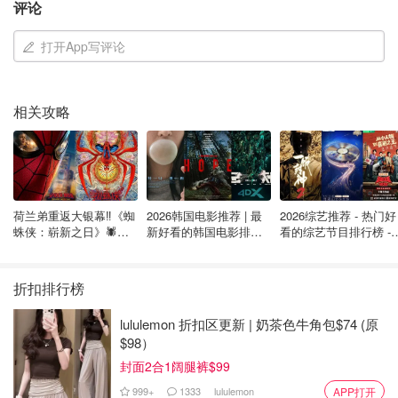
2025年加拿大夏季天气攻略 - 《老农
评论
夫年鉴》温度与降雨趋势全解析！
打开App写评论
Miability
3.3w
相关攻略
加拿大9条超适合冬季自驾游公路盘
点！白雪山脉、史前冰川、乡村谷
仓…美景路线图都给你总结好了！
芋圆冬瓜茶
7667
荷兰弟重返大银幕‼️《蜘
2026韩国电影推荐 | 最
2026综艺推荐 - 热门好
蛛侠：崭新之日》🕷️北
新好看的韩国电影排行
看的综艺节目排行榜 - 
美热映中❣️阵容豪华✨🤩
榜，必看盘点！8月最
月最新:《​​披荆斩棘
加拿大Top 9 公路旅行推荐 - 安省、BC
新！(持续更新）
2026》回归啦
省、魁省、阿省均有上榜！
折扣排行榜
Miability
1.4w
lululemon 折扣区更新 | 奶茶色牛角包$74 (原
$98）
封面：/luigi alvarez/pexels
封面2合1阔腿裤$99
999+
1333
lululemon
APP打开