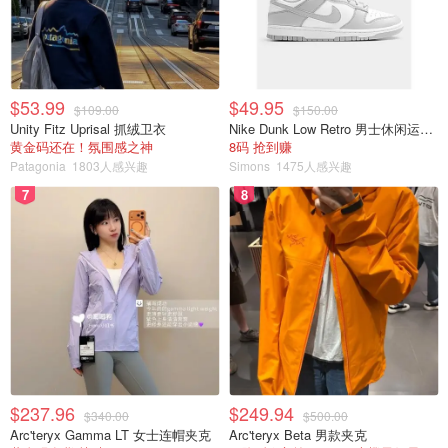
$53.99
$49.95
$109.00
$150.00
Unity Fitz Uprisal 抓绒卫衣
Nike Dunk Low Retro 男士休闲运动鞋
黄金码还在！氛围感之神
8码 抢到赚
Patagonia
1803人感兴趣
Simons
1475人感兴趣
7
8
$237.96
$249.94
$340.00
$500.00
Arc'teryx Gamma LT 女士连帽夹克
Arc'teryx Beta 男款夹克