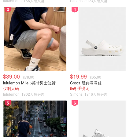
lululemon
2166人感兴趣
Simons
2023人感兴趣
3
4
$39.00
$19.99
$78.00
$65.00
lululemon Mile 6英寸男士短裤
Crocs 经典洞洞鞋
仅剩大码
5码 手慢无
lululemon
1902人感兴趣
Simons
1846人感兴趣
5
6