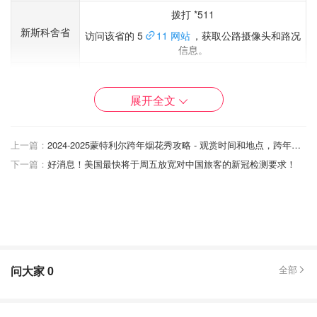
拨打 *511
新斯科舍省
访问该省的 5
11 网站
，获取公路摄像头和路况
信息。
纽芬兰和拉布
访问该省的
511 网站
，获取适用于司机的多种
拉多省
资源。
展开全文
致电 1-800-661-0750
西北地区
访问该地区的
基础设施网站
，了解旅行通知和
上一篇：
2024-2025蒙特利尔跨年烟花秀攻略 - 观赏时间和地点，跨年热门活动清单！
路况。
下一篇：
好消息！美国最快将于周五放宽对中国旅客的新冠检测要求！
拨打 *511
育空地区
访问该省的
511 网站
了解交通情况。
在努纳武特可以访问
HighwayConditions.com
了解有关路况的更多信息。
努纳武特
该网站指出，访问该地区的最佳方式是乘飞机，因
问大家
0
全部
为有几个地区无法通过公路到达。