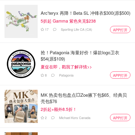
Arc'teryx 再降！Beta SL 冲锋衣$300(原$500)
5折起 Gamma 紫色夹克$238
17
Sporting Life CA (CA)
APP打开
抢！Patagonia 海量好价！爆款logo卫衣
$54(原$109)
夏促在即，戳我了解详情>>
8
Patagonia
APP打开
MK 热卖包包盘点💥Zoe腋下包$65、经典贝
壳包$76
2折起+额外8.5折！
2
Michael Kors Canada
APP打开