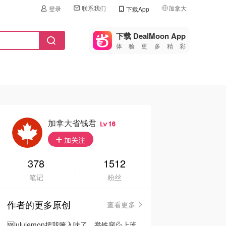
联系我们
加拿大
登录
下载App
🇺🇸
美国
下载 DealMoon App
体验更多精彩
🇨🇳
中国
🇨🇦
加拿大
🇬🇧
英国
🇩🇪
德国
加拿大省钱君
16
🇫🇷
加关注
法国
🇮🇹
378
1512
意大利
笔记
粉丝
🇦🇺
澳洲
作者的更多原创
查看更多
🇳🇿
新西兰
🆘lululemon把我腌入味了…举铁穿💦上班