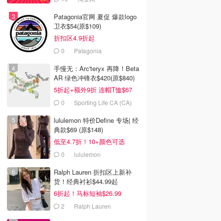
Patagonia官网 夏促 爆款logo
卫衣$54(原$109)
折扣区4.9折起
0
Patagonia
手慢无：Arc'teryx 再降！Beta
AR 绿色冲锋衣$420(原$840)
5折起+额外9折 连帽T恤$67
0
Sporting Life CA (CA)
lululemon 特价Define 专场| 经
典款$69 (原$148)
低至4.7折！10+颜色可选
0
lululemon
Ralph Lauren 折扣区上新补
货！经典衬衫$44.99起
6折起！马标短袖$26.99
2
Ralph Lauren