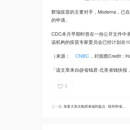
辉瑞疫苗的主要对手，Moderna，已在
的申请。
CDC本月早期时曾在一份公开文件中表示
该机构的疫苗专家委员会已经计划在10
（来源：
CNBC
，封面图Credit：Hann
「该文章来自@省钱君-北美省钱快报
3
上一篇:
加拿大首次购房者福利盘点 - 联邦和省级首次买房抵税退税、购房优惠、补贴和免税账户