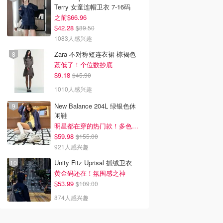
Terry 女童连帽卫衣 7-16码
之前$66.96
$42.28
$89.50
1083人感兴趣
Zara 不对称短连衣裙 棕褐色
蕞低了！个位数抄底
$9.18
$45.90
1010人感兴趣
New Balance 204L 绿银色休
闲鞋
明星都在穿的热门款！多色可选 3.8折
$59.98
$155.00
921人感兴趣
Unity Fitz Uprisal 抓绒卫衣
黄金码还在！氛围感之神
$53.99
$109.00
874人感兴趣