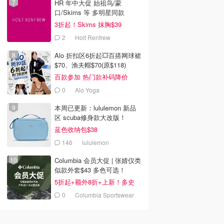
HR 年中大促 始祖鸟/蒙
口/Skims 等 多明星同款
3折起！Skims 抹胸$39
2
Holt Renfrew
Alo 折扣区6折起💥百搭网球裙
$70、渔夫帽$70(原$118)
百款参加 热门款补码降价
0
Alo Yoga
本周已更新：lululemon 新品
韩国电影推荐 | 最新
2026美国即将上映电影推
Netflix新剧推荐2026 - 
区 scuba修身款大改版！
韩国电影排行榜，
荐 - 万众期待的热门大片
新好看网飞Netflix新剧大
蓝色收纳包$38
点！8月最新！(持
- 8月最新: 《末世行者》
片 - 8月最新：《​​百年孤
）
独2》
146
lululemon
Columbia 会员大促 | 张婧仪类
似款外套$43 多色可选！
5折起+额外8折+上新！多史
低！
0
Columbia Sportswear
Canada