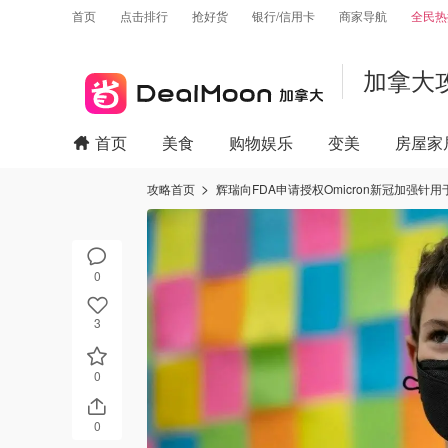
首页
点击排行
抢好货
银行/信用卡
商家导航
全民热
加拿大
首页
美食
购物娱乐
变美
房屋家
攻略首页
辉瑞向FDA申请授权Omicron新冠加强针用于
0
3
0
0