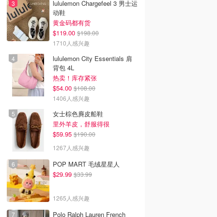
lululemon Chargefeel 3 男士运
动鞋
黄金码都有货
$119.00
$198.00
1710人感兴趣
lululemon City Essentials 肩
背包 4L
热卖！库存紧张
$54.00
$108.00
1406人感兴趣
女士棕色麂皮船鞋
里外羊皮，舒服得很
$59.95
$190.00
1267人感兴趣
POP MART 毛绒星星人
$29.99
$33.99
1265人感兴趣
Polo Ralph Lauren French