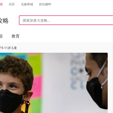
搜
社区
兑换商城
折扣爆料
攻略
居
教育
5-11岁儿童