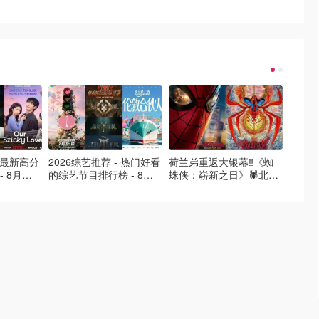
- 最新高分
2026综艺推荐 - 热门好看
荷兰弟重返大银幕‼️《蜘
2026
- 8月最
的综艺节目排行榜 - 8月
蛛侠：崭新之日》🕷️北美
好看的
的荒糖恋
最新:《​​伦敦合伙人》回归
热映中❣️阵容豪华✨🤩
必看盘
啦
续更新