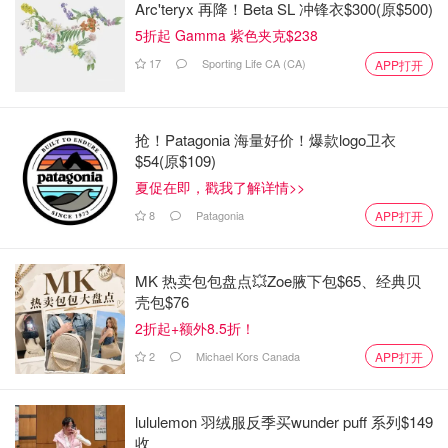
Arc'teryx 再降！Beta SL 冲锋衣$300(原$500)
5折起 Gamma 紫色夹克$238
17
Sporting Life CA (CA)
APP打开
the ordinary
我用TO家的东西都是无功无过的，价格便宜成分党最爱。
抢！Patagonia 海量好价！爆款logo卫衣
但是，很多滴管包装都是开罐3个月/6个月内要用完，我真
$54(原$109)
的无法用完？？天天用都不行。过期了我就用来全身涂，基
夏促在即，戳我了解详情>>
本上1/3用脸上2/3用身上。我宁愿size再小点！
8
Patagonia
APP打开
太香的
MK 热卖包包盘点💥Zoe腋下包$65、经典贝
必须先说，我不是任何香味都接受不了，像saje家的很大一
壳包$76
部分人气精油我都是可以接受的。我没认真测试过到底我什
2折起+额外8.5折！
么香味能闻什么不能，用生活经验来推断就是不浓的纯天然
2
Michael Kors Canada
APP打开
香味可以接受，其他人工香/很浓的香一概不行。
第一名🥇
lululemon 羽绒服反季买wunder puff 系列$149
收