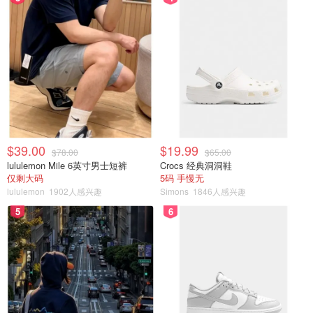
caudalie
$39.00
$19.99
我记得以前sephora的clean认证必须是fragrance free的，
$78.00
$65.00
lululemon Mile 6英寸男士短裤
Crocs 经典洞洞鞋
我被骗了，现在总算改了。这款美白精华的味道真的太大
仅剩大码
5码 手慢无
了，绝对不可能是fragrance free，我的鼻子告诉我这个
lululemon
1902人感兴趣
Simons
1846人感兴趣
fragrace应该是人工合成那种，我有时候晚上涂半夜会被香
5
6
醒。美白效果是有的，祛斑就算了。
第二名🥈
la roche-posay hyula B5
la roche-posay pigmentclar