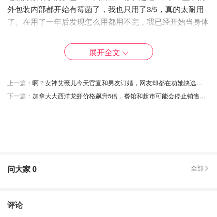
外包装内部都开始有霉菌了，我也只用了3/5，真的太耐用
了。在用了一年后发现怎么用都用不完，我已经开始当身体
磨砂用了😂
展开全文
绝不回购大包装。小包装可以接受，毕竟效果还是有的，而
且超级温和，天天用都ok！
上一篇：
啊？女神艾薇儿今天官宣和男友订婚，网友却都在劝她快逃...
第二名🥈
下一篇：
加拿大大西洋龙虾价格飙升5倍，餐馆和超市可能会停止销售！我们的龙虾现在是镀金的🦞
clinique rinse-off foaming cleanser 250ml
问大家
0
全部
评论