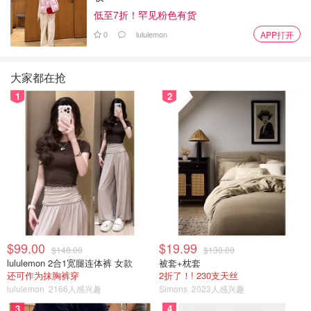
caudalie vinoperfect radiance serum
低至7折！罕见粉色有货
0
lululemon
APP打开
大家都在抢
1
2
$99.00
$19.99
$148.00
$130.00
lululemon 2合1宽腿连体裤 女款
被套+枕套
还可作为抹胸裤穿
2折了！! 230支天丝
lululemon
2166人感兴趣
Simons
2023人感兴趣
3
4