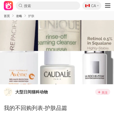
🇨🇦
CA
首页
攻略
护肤
大型日间猫科动物
关注
我的不回购列表-护肤品篇