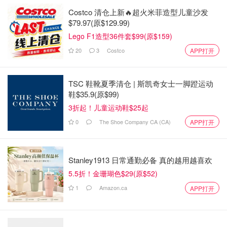
Costco 清仓上新🔥超火米菲造型儿童沙发
The ordinary滴管系列产品，如buffet，retinol 0.5% in
$79.97(原$129.99)
dqualane，咖啡因眼霜等
Lego F1造型36件套$99(原$159)
20
3
Costco
APP打开
TSC 鞋靴夏季清仓 | 斯凯奇女士一脚蹬运动
鞋$35.9(原$99)
3折起！儿童运动鞋$25起
0
The Shoe Company CA (CA)
APP打开
Stanley1913 日常通勤必备 真的越用越喜欢
5.5折！金珊瑚色$29(原$52)
1
Amazon.ca
APP打开