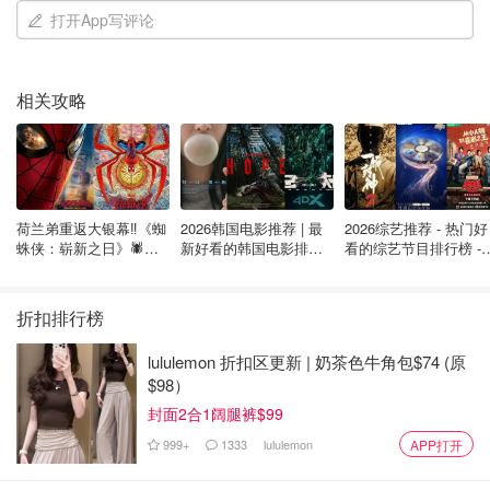
打开App写评论
相关攻略
荷兰弟重返大银幕‼️《蜘
2026韩国电影推荐 | 最
2026综艺推荐 - 热门好
蛛侠：崭新之日》🕷️北
新好看的韩国电影排行
看的综艺节目排行榜 - 
clinique
美热映中❣️阵容豪华✨🤩
榜，必看盘点！8月最
月最新:《​​披荆斩棘
新！(持续更新）
2026》回归啦
折扣排行榜
连包装都用坏了，都还没用完系列。冬天用连我老公的油皮
都嫌干，就这样，在浴室里度过了第三个年头，夏天用来洗
lululemon 折扣区更新 | 奶茶色牛角包$74 (原
澡，都用不完这个大小…值得一提这个清洁力度很够，夏天
$98）
我干皮用会有一点点干但可以接受，纯粹是因为太大而不回
封面2合1阔腿裤$99
购这个size。
999+
1333
lululemon
APP打开
第三名🥉