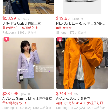
$53.99
$49.95
$109.00
$150.00
Unity Fitz Uprisal 抓绒卫衣
Nike Dunk Low Retro 男士休闲运动鞋
黄金码还在！氛围感之神
8码 抢到赚
Patagonia
1803人感兴趣
Simons
1475人感兴趣
7
8
$237.96
$249.94
$340.00
$500.00
Arc'teryx Gamma LT 女士连帽夹克
Arc'teryx Beta 男款夹克
黄金码有货 快冲
再降5折!之前$424.96 大橙子好显白 蹲补
Sporting Life CA (CA)
1356人感兴趣
Sporting Life CA (CA)
1298人感兴趣