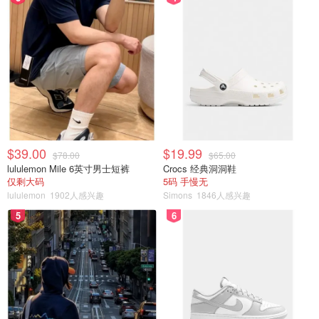
$39.00
$19.99
$78.00
$65.00
lululemon Mile 6英寸男士短裤
Crocs 经典洞洞鞋
仅剩大码
5码 手慢无
lululemon
1902人感兴趣
Simons
1846人感兴趣
5
6