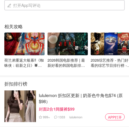
打开App写评论
相关攻略
荷兰弟重返大银幕‼️《蜘
2026韩国电影推荐 | 最
2026综艺推荐 - 热门好
蛛侠：崭新之日》🕷️北
新好看的韩国电影排行
看的综艺节目排行榜 - 
美热映中❣️阵容豪华✨🤩
榜，必看盘点！8月最
月最新:《​​披荆斩棘
新！(持续更新）
2026》回归啦
折扣排行榜
lululemon 折扣区更新 | 奶茶色牛角包$74 (原
$98）
封面2合1阔腿裤$99
999+
1333
lululemon
APP打开