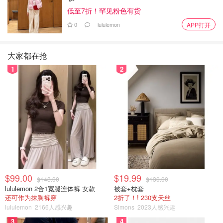
低至7折！罕见粉色有货
0
lululemon
APP打开
大家都在抢
1
2
独立套间
$99.00
$19.99
$148.00
$130.00
lululemon 2合1宽腿连体裤 女款
被套+枕套
还可作为抹胸裤穿
2折了！! 230支天丝
lululemon
2166人感兴趣
Simons
2023人感兴趣
3
4