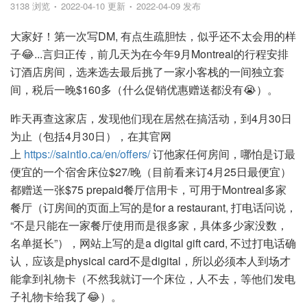
3138 浏览
2022-04-10 更新
2022-04-09 发布
大家好！第一次写DM, 有点生疏胆怯，似乎还不太会用的样
子😂...言归正传，前几天为在今年9月Montreal的行程安排
订酒店房间，选来选去最后挑了一家小客栈的一间独立套
间，税后一晚$160多（什么促销优惠赠送都没有😭）。
昨天再查这家店，发现他们现在居然在搞活动，到4月30日
为止（包括4月30日），在其官网
上
https://saintlo.ca/en/offers/
订他家任何房间，哪怕是订最
便宜的一个宿舍床位$27/晚（目前看来订4月25日最便宜）
都赠送一张$75 prepaid餐厅信用卡，可用于Montreal多家
餐厅（订房间的页面上写的是for a restaurant, 打电话问说，
“不是只能在一家餐厅使用而是很多家，具体多少家没数，
名单挺长”），网站上写的是a digital gift card, 不过打电话确
认，应该是physical card不是digital，所以必须本人到场才
能拿到礼物卡（不然我就订一个床位，人不去，等他们发电
子礼物卡给我了😂）。