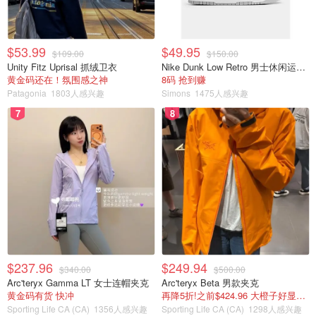
$53.99
$49.95
$109.00
$150.00
Unity Fitz Uprisal 抓绒卫衣
Nike Dunk Low Retro 男士休闲运动鞋
黄金码还在！氛围感之神
8码 抢到赚
Patagonia
1803人感兴趣
Simons
1475人感兴趣
7
8
$237.96
$249.94
$340.00
$500.00
Arc'teryx Gamma LT 女士连帽夹克
Arc'teryx Beta 男款夹克
黄金码有货 快冲
再降5折!之前$424.96 大橙子好显白 蹲补
Sporting Life CA (CA)
1356人感兴趣
Sporting Life CA (CA)
1298人感兴趣