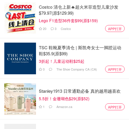
Costco 清仓上新🔥超火米菲造型儿童沙发
$79.97(原$129.99)
Lego F1造型36件套$99(原$159)
20
3
Costco
APP打开
TSC 鞋靴夏季清仓 | 斯凯奇女士一脚蹬运动
鞋$35.9(原$99)
3折起！儿童运动鞋$25起
0
The Shoe Company CA (CA)
APP打开
Stanley1913 日常通勤必备 真的越用越喜欢
5.5折！金珊瑚色$29(原$52)
1
Amazon.ca
APP打开