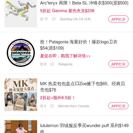
Arc'teryx 再降！Beta SL 冲锋衣$300(原$500)
5折起 Gamma 紫色夹克$238
17
Sporting Life CA (CA)
APP打开
抢！Patagonia 海量好价！爆款logo卫衣
$54(原$109)
夏促在即，戳我了解详情>>
8
Patagonia
APP打开
MK 热卖包包盘点💥Zoe腋下包$65、经典贝
壳包$76
2折起+额外8.5折！
2
Michael Kors Canada
APP打开
lululemon 羽绒服反季买wunder puff 系列$149
收