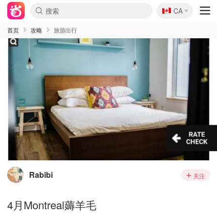
🇨🇦
CA
首页
攻略
旅游出行
Rabibi
关注
4月Montreal薅羊毛