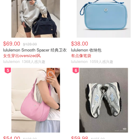
$69.00
$38.00
$128.00
lululemon Smooth Spacer 经典卫衣
lululemon 收纳包
女生穿出oversized风
有点像笔袋
lululemon
1368人感兴趣
lululemon
1059人感兴趣
5
6
$54.00
$59.98
$108.00
$155.00