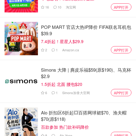
16
10
淘宝网
APP打开
POP MART 官店大热IP降价 FIFA联名耳机包
$39.9
7.4折起！星星人$29.9
2
1
Amazon.ca
APP打开
Simons 大降 | 麂皮乐福$59(原$190)、马克杯
$2.9
1.5折起 北面 腰包$20
6
1
Simons加拿大官网
APP打开
Alo 折扣区6折起💥百搭网球裙$70、渔夫帽
$70(原$118)
百款参加 热门款补码降价
8
Alo Yoga
APP打开