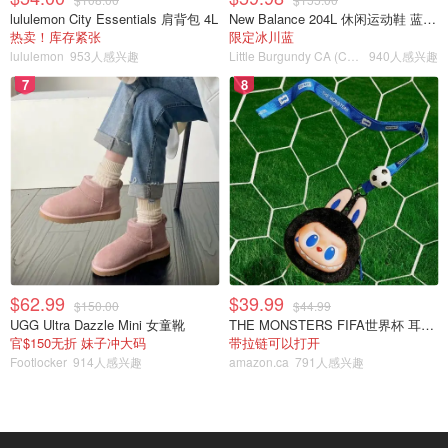
lululemon City Essentials 肩背包 4L
New Balance 204L 休闲运动鞋 蓝银色
热卖！库存紧张
限定冰川蓝
lululemon
953人感兴趣
Little Burgundy CA (CA）
940人感兴趣
7
8
$62.99
$39.99
$150.00
$44.99
UGG Ultra Dazzle Mini 女童靴
THE MONSTERS FIFA世界杯 耳机包
官$150无折 妹子冲大码
带拉链可以打开
Footlocker
914人感兴趣
amazon.ca
791人感兴趣