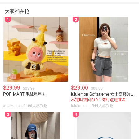
大家都在抢
1
2
$29.99
$29.00
$33.99
$88.00
POP MART 毛绒星星人
lululemon Softstreme 女士高腰短裤 10cm
不定时变回$19！随时点进来看
amazon.ca
2196人感兴趣
lululemon
1544人感兴趣
3
4