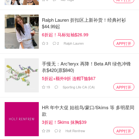
Ralph Lauren 折扣区上新补货！经典衬衫
$44.99起
6折起！马标短袖$26.99
3
2
Ralph Lauren
APP打开
手慢无：Arc'teryx 再降！Beta AR 绿色冲锋
衣$420(原$840)
5折起+额外9折 连帽T恤$67
19
Sporting Life CA (CA)
APP打开
HR 年中大促 始祖鸟/蒙口/Skims 等 多明星同
款
3折起！Skims 抹胸$39
29
2
Holt Renfrew
APP打开