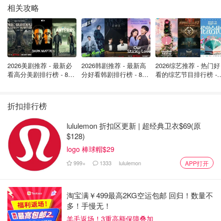
相关攻略
2026美剧推荐 - 最新必
2026韩剧推荐 - 最新高
2026综艺推荐 - 热门好
看高分美剧排行榜 - 8月
分好看韩剧排行榜 - 8月
看的综艺节目排行榜 - 
最新: 《​​足球教练 》第
最新：丁海寅《我的荒
月最新:《​​伦敦合伙人
四季回归！
糖恋爱 》上线❣️
回归啦
折扣排行榜
lululemon 折扣区更新 | 超经典卫衣$69(原
$128)
logo 棒球帽$29
999+
1333
lululemon
APP打开
淘宝满￥499最高2KG空运包邮 回归！数量不
多！手慢无！
羊毛返场！3重高额保障叠加