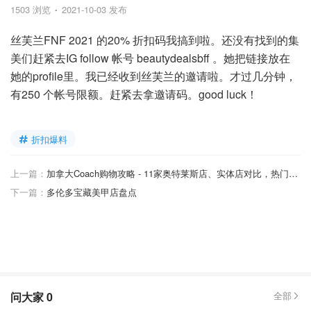
1503 浏览
2021-10-03 发布
丝芙兰FNF 2021 的20% 折扣码我搞到啦。还没有找到的集
美们赶紧去IG follow 帐号 beautydealsbff 。她把链接放在
她的profile里。我已经收到丝芙兰的邀请啦。才过几分钟，
有250 个帐号限额。赶紧去拿邀请码。good luck！
折扣爆料
上一篇：
加拿大Coach购物攻略 - 11家奥特莱斯店、实体店对比，热门系列推荐、海淘攻略！
下一篇：
多伦多宝藏美甲店盘点
问大家
0
全部