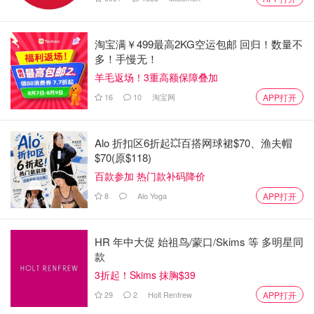
淘宝满￥499最高2KG空运包邮 回归！数量不
生活的考验和照拂都不会缺席，几个人的学业、婚姻、工作
多！手慢无！
都让乔一成操碎了心，而他自己的两次婚姻也牵动着这个大
羊毛返场！3重高额保障叠加
家庭的喜和忧。他们经历过痛苦的考验，也迎来过希望和温
16
10
淘宝网
APP打开
暖，一路走得跌跌撞撞又热热闹闹。说不上美满，也各有缺
憾，就如乔一成所感触到的，虽然“各人有各人的泥潭”，但
为了那向上的一点光明，大家都在努力生活。
Alo 折扣区6折起💥百搭网球裙$70、渔夫帽
$70(原$118)
百款参加 热门款补码降价
8
Alo Yoga
APP打开
HR 年中大促 始祖鸟/蒙口/Skims 等 多明星同
款
3折起！Skims 抹胸$39
29
2
Holt Renfrew
APP打开