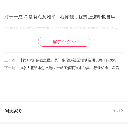
对于一成 总是有点意难平，心疼他，优秀上进却也自卑
如果他生长在南方的那样家庭或者父亲像齐唯民的父亲一
样，他应该会非常优秀~
展开全文
从小就懂事 早熟 ，可能自卑对他造成的影响最大
不过好在他遇见了南方~
上一篇：
【第10期•原创之星开奖】多伦多社区活动注册攻略 | 四大行成功面试经验 | 疫情期急症攻略 | 返校上课父母的心路历程！
下一篇：
加拿大瓶装水怎么选？一帖了解瓶装水种类、行业标准，看看哪种更适合你！附带高分瓶装水排行榜！
问大家
0
全部