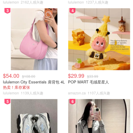
lululemon
2162人感兴趣
lululemon
1237人感兴趣
3
4
$54.00
$29.99
$108.00
$33.99
lululemon City Essentials 肩背包 4L
POP MART 毛绒星星人
热卖！库存紧张
lululemon
1139人感兴趣
amazon.ca
1107人感兴趣
5
6