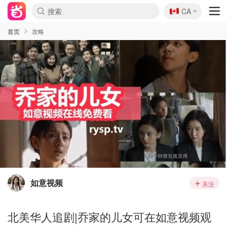
🇨🇦
CA
首页
攻略
如意视频
关注
北美华人追剧|乔家的儿女可在如意视频观