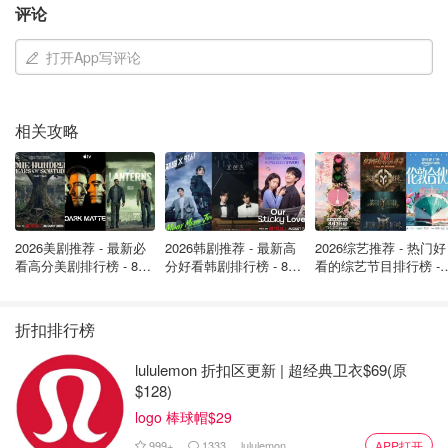
评论
打开App写评论
很喜欢剧中的文案
“人这一辈子呀，挺难的，难怎么办，你不活了，得咬牙顶
相关攻略
着，瞧瞧那太阳亮不亮呀，咱每个人心里都得有个太阳，得
有希望”
“生活总该迎着光亮，向着美好前行”
2026美剧推荐 - 最新必
2026韩剧推荐 - 最新高
2026综艺推荐 - 热门好
看高分美剧排行榜 - 8月
分好看韩剧排行榜 - 8月
看的综艺节目排行榜 - 
最新: 《​​足球教练 》第
最新：丁海寅《我的荒
月最新:《​​伦敦合伙人
四季回归！
糖恋爱 》上线❣️
回归啦
折扣排行榜
lululemon 折扣区更新 | 超经典卫衣$69(原
$128)
logo 棒球帽$29
999+
1333
lululemon
APP打开