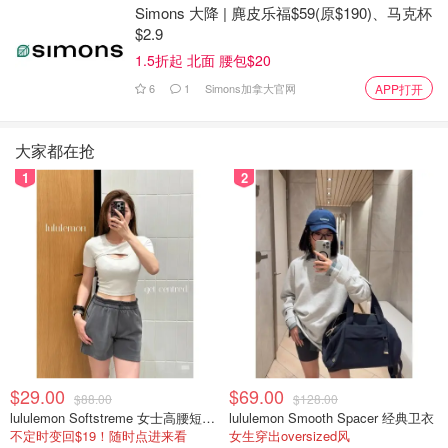
Simons 大降 | 麂皮乐福$59(原$190)、马克杯
$2.9
1.5折起 北面 腰包$20
6
1
Simons加拿大官网
APP打开
大家都在抢
原创之星
1
2
$29.00
$69.00
$88.00
$128.00
lululemon Softstreme 女士高腰短裤 10cm
lululemon Smooth Spacer 经典卫衣
不定时变回$19！随时点进来看
女生穿出oversized风