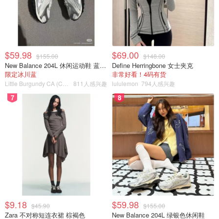
$59.98
$69.00
$155.00
$148.00
New Balance 204L 休闲运动鞋 蓝银色
Define Herringbone 女士夹克
限定冰川蓝
非常好看！4码有货
Little Burgundy CA (CA）
811人感兴趣
lululemon
794人感兴趣
7
8
$9.18
$59.98
$45.90
$155.00
Zara 不对称短连衣裙 棕褐色
New Balance 204L 绿银色休闲鞋