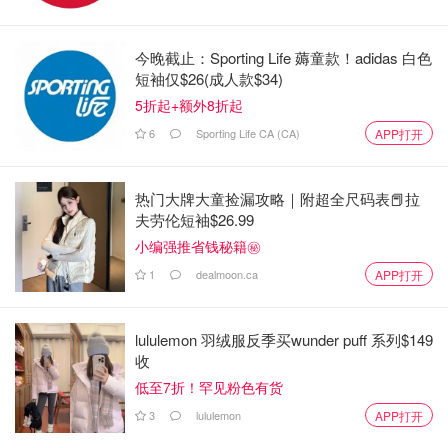
今晚截止：Sporting Life 薅童款！adidas 白色
短袖仅$26(成人款$34)
5折起+额外8折起
图片来自于@ facebook，版权属于原作者
6
Sporting Life CA (CA)
APP打开
店里的婴幼儿服饰以
有机棉、竹纤维、全羊毛、真丝
等布料
热门大牌大童捡漏攻略｜附超全尺码表📕拉
为主，选择不少，不过每一个款式的进货量不大，卖完就没
夫劳伦短袖$26.99
了。
小编强推省钱秘籍㊙️
1
dealmoon.ca
APP打开
lululemon 羽绒服反季买wunder puff 系列$149
收
低至7折！罕见粉色有货
3
lululemon
APP打开