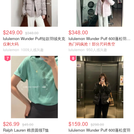
$249.00
$348.00
$348.00
lululemon Wunder Puff短款羽绒夹克
lululemon Wunder Puff 600蓬松羽绒夹克
仅剩大码
热门码疯抢！部分尺码售空
lululemon
1009人感兴趣
lululemon
950人感兴趣
7
8
图片来自于@facebook ，版权属于原作者
以母婴服饰为主，也卖一些家居、装饰、日化洗护用品。推
荐Hatley Kids的雨衣、雨靴，折后划算；Rylee Cru的童装
（设计简约耐看，配色淡雅）。店主蛮热心的，总的来说是
个淘礼物的好去处，因为店里的许多品牌在网上不容易买到
$26.99
$159.00
$45.00
$298.00
（或者包邮门槛很高）。
Ralph Lauren 棉质圆领T恤
lululemon Wunder Puff 600蓬松度羽