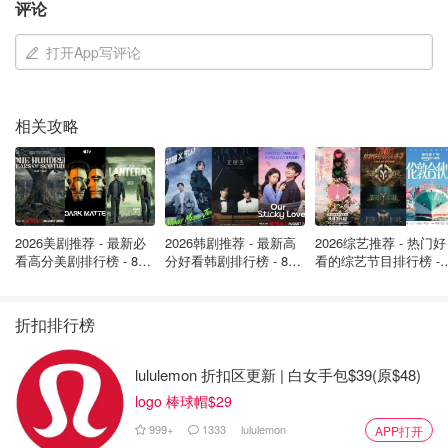
图片来自于@facebook ，版权属于原作者
评论
打开App写评论
衣服、洗护、玩具、喂食器材、床上用品无所不有的一站式
母婴店，囊括了许多价格小贵的小众母婴品牌，如
The
Simple Folk（有机棉）、Milkbarn（有机棉）、Sarah's
相关攻略
Silks（真丝彩虹披肩、真丝仙女裙）
等。最值得一提的当
属货架上
百款Grimm's木头玩具
（几乎可以说是加拿大最全
了）
，边角柔和、配色靓丽、颜料无毒，既有装饰功能，又
能拼接组合，激发幼儿创意，而且非常安全，0岁起用！
2026美剧推荐 - 最新必
2026韩剧推荐 - 最新高
2026综艺推荐 - 热门好
看高分美剧排行榜 - 8月
分好看韩剧排行榜 - 8月
看的综艺节目排行榜 - 
最新: 《​​足球教练 》第
最新：丁海寅《我的荒
月最新:《​​伦敦合伙人
四季回归！
糖恋爱 》上线❣️
回归啦
折扣排行榜
lululemon 折扣区更新 | 白女手包$39(原$48)
logo 棒球帽$29
999+
1333
lululemon
APP打开