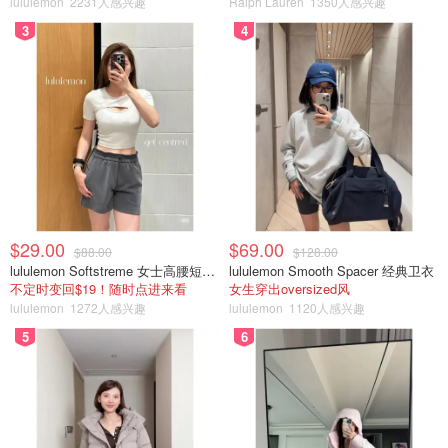
地址：169 Roncesvalles Ave, Toronto, ON M6R 2L3
lululemon
2231人感兴趣
Ralph Lauren
1350人感兴趣
3
4
营业时间：11am~5pm（周二到周五）；11am~4pm（周
六）
电话：(647) 352-5885
网址：
https://earlybirdandworm.com/
( 可网购但缺货严重）
$29.00
$69.00
$88.00
$128.00
lululemon Softstreme 女士高腰短裤 10cm
lululemon Smooth Spacer 经典卫衣
不定时变回$19！随时点进来看
女生穿出oversized风
lululemon
1272人感兴趣
lululemon
1120人感兴趣
5
6