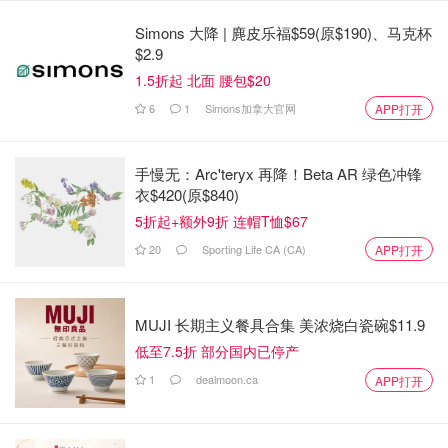
Simons 大降 | 麂皮乐福$59(原$190)、马克杯
$2.9
1.5折起 北面 腰包$20
6
1
Simons加拿大官网
APP打开
手慢无：Arc'teryx 再降！Beta AR 绿色冲锋
衣$420(原$840)
5折起+额外9折 连帽T恤$67
20
Sporting Life CA (CA)
APP打开
MUJI 长期主义餐具合集 美浓烧白瓷碗$11.9
低至7.5折 部分国内已停产
图片来自于@ facebook，版权属于原作者
1
dealmoon.ca
APP打开
店员友好又热情，有问必答。