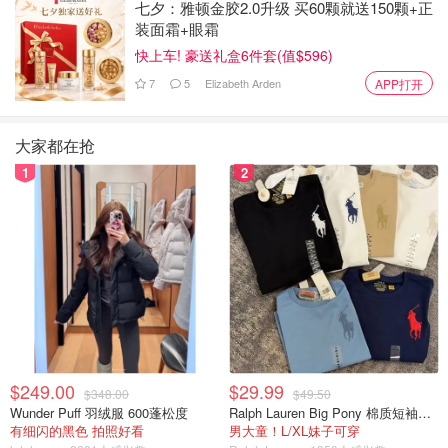
七夕：雅顿金胶2.0升级 买60颗就送150颗+正
装面霜+眼霜
快上车! 豪送礼盒6件套(值$596)
7
5
Elizabeth Arden
APP打开
大家都在抢
1
2
图片来自于@ Facebook，版权属于原作者
$249.00
$29.99
$348.00
$49.50
Early Bird & Worm
Wunder Puff 羽绒服 600蓬松度
Ralph Lauren Big Pony 棉质短袖T恤
有细闪的黑色 拍照好看
男大童！L/XL妹子可穿