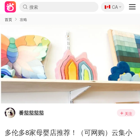
🇨🇦
CA
首页
攻略
番茄茄茄茄
关注
多伦多8家母婴店推荐！（可网购）云集小