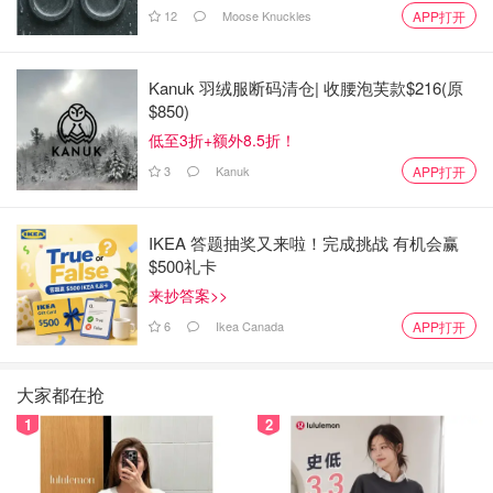
12
Moose Knuckles
APP打开
Kanuk 羽绒服断码清仓| 收腰泡芙款$216(原
$850)
低至3折+额外8.5折！
3
Kanuk
APP打开
IKEA 答题抽奖又来啦！完成挑战 有机会赢
$500礼卡
先在
YouTube
上找个视频大概学习了一下，就操刀开干了。
来抄答案>>
6
Ikea Canada
APP打开
步骤大概是：刮鳞；剖开鱼肚，将内脏清洗干净，还一定要
大家都在抢
把腹部的黑膜清洗干净，因为这是鱼的腥源；再把红色的筋
1
2
肉去除，这也是鱼的另外一个腥源。