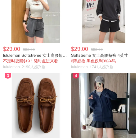
$29.00
$29.00
$88.00
$88.00
lululemon Softstreme 女士高腰短裤 10cm
Softstreme 女士高腰短裤 4英寸
不定时变回$19！随时点进来看
3降必抢 黑色仅剩0/2/4码
lululemon
2190人感兴趣
lululemon
1741人感兴趣
3
4
切块后，加上生姜片，料酒等调料，腌制一下。