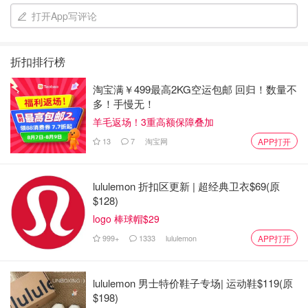
打开App写评论
虽然现在还是光秃秃的一颗小苗，希望它健康长大
~~~
折扣排行榜
淘宝满￥499最高2KG空运包邮 回归！数量不
多！手慢无！
羊毛返场！3重高额保障叠加
13
7
淘宝网
APP打开
lululemon 折扣区更新 | 超经典卫衣$69(原
$128)
logo 棒球帽$29
999+
1333
lululemon
APP打开
lululemon 男士特价鞋子专场| 运动鞋$119(原
$198)