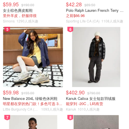
$59.95
$42.28
$190.00
$89.50
女士棕色麂皮船鞋
Polo Ralph Lauren French Terry 女童连帽卫衣 7-16码
里外羊皮，舒服得很
之前$66.96
Simons
1290人感兴趣
Sporting Life CA (CA)
1108人感兴趣
5
6
$59.98
$402.90
$155.00
$790.00
New Balance 204L 绿银色休闲鞋
Kanuk Calixa 女士短款羽绒服
明星都在穿的热门款！多色可选 3.8折
能穿到 -20C，L码有货
Little Burgundy CA (CA）
1093人感兴趣
Kanuk
1010人感兴趣
7
8