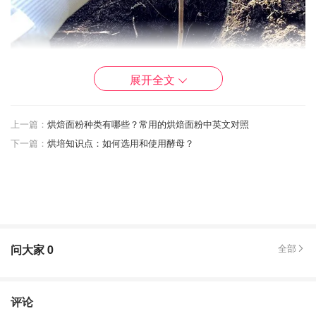
展开全文
上一篇：
烘焙面粉种类有哪些？常用的烘焙面粉中英文对照
下一篇：
烘培知识点：如何选用和使用酵母？
问大家
0
全部
桑葚是一种很常见的水果，酸酸甜甜，营养价值很高。听说
对这种果树对土壤的要求不高，挺好活的。
评论