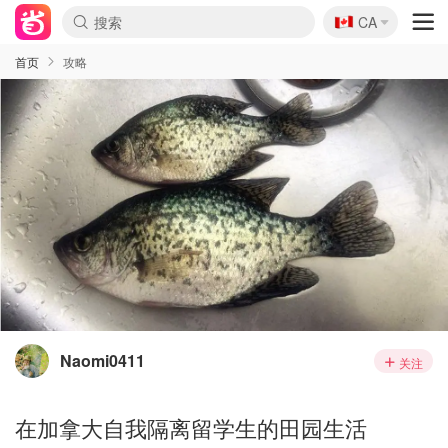
🇨🇦
CA
首页
攻略
Naomi0411
关注
在加拿大自我隔离留学生的田园生活