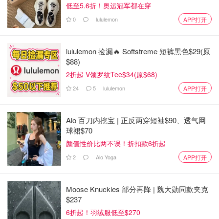
低至5.6折！奥运冠军都在穿
0
lululemon
APP打开
这段时间不出门，时间也多了起来，我还自己处理了两条
lululemon 捡漏🔥 Softstreme 短裤黑色$29(原
鱼。
$88)
2折起 V领罗纹Tee$34(原$68)
在网上查了一下，这应该是罗非鱼，又称非洲鲫鱼，是淡水
24
5
lululemon
APP打开
鱼，所以刺蛮多的。
Alo 百刀内挖宝 | 正反两穿短袖$90、透气网
球裙$70
颜值性价比两不误！折扣款6折起
2
Alo Yoga
APP打开
Moose Knuckles 部分再降 | 魏大勋同款夹克
$237
6折起！羽绒服低至$270