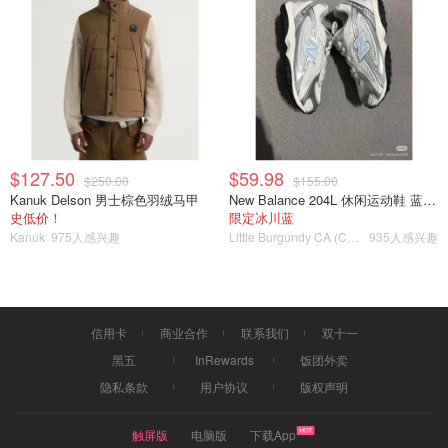
这成就感
~~~
啧啧啧啧
~
打算明天用这些鱼和西红柿做一个浓汤，如果成功了就分享
菜谱。最近大家都不出门运动少，在吃上要节制一点才不会
$127.50
$59.98
$250.00
$155.00
发胖哦！
Kanuk Delson 男士棕色羽绒马甲
New Balance 204L 休闲运动鞋 蓝银色
史低价！
限定冰川蓝
Kanuk
975人感兴趣
Little Burgundy CA (CA）
935人感兴趣
宅家心得多
信用卡
商业合作
联系我们
双十一
黑五
InRewards
饭团外卖
隐私条款
用户协议
版权声明
触屏版
电脑版
下载App