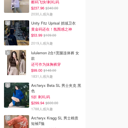
断码飞快!剩XL码
$237.96
$340.00
2030人感兴趣
Unity Fitz Uprisal 抓绒卫衣
黄金码还在！氛围感之神
$53.99
$109.00
2019人感兴趣
lululemon 2合1宽腿连体裤 女
款
还可作为抹胸裤穿
$99.00
$148.00
1831人感兴趣
Arc'teryx Beta SL 男士夹克 黑
色
5折 剩XL码
$299.94
$600.00
1788人感兴趣
Arc'teryx Kragg SL 男士棉质
短袖T恤