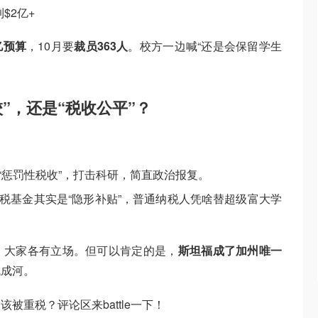
$2亿+
亿预算
，10月要
裁员363人
。校方一边喊“还是会保留学生
”，还是“税收公平”？
是“惩罚性税收”，打击科研，简直政治报复。
免税基金其实是“隐形补贴”，普通纳税人凭啥替超级富大学
，大家各有立场。但可以肯定的是，
斯坦福成了加州唯一
流成河。
被重税？评论区来battle一下！