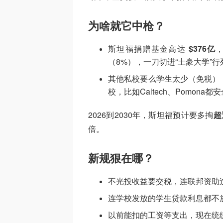
为啥就它中枪？
斯坦福捐赠基金高达
$376亿
（8%），一刀切进“土豪大学”行
其他私校要么学生太少（免税）
校，比如Caltech、Pomona都
2026到2030年，斯坦福预计要多掏
超
倍。
新规狠在哪？
不光投收益要交税，连联邦资助
连学校发放的学生贷款利息都不
以前能扣的工资等支出，现在统