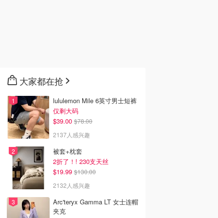
大家都在抢
lululemon Mile 6英寸男士短裤
仅剩大码
$39.00
$78.00
ix新剧推荐2026 - 最
好看的电视剧推荐2026-
年度重磅巨制‼️💥诺兰新
2137人感兴趣
飞Netflix新剧大
高分大陆电视剧持续更
片《奥德赛》7月17日美
8月最新：《​​百年孤
新-8月最新:《九门》、
国上映！众星云集！史
被套+枕套
《天才，女友》
感拉满！
2折了！! 230支天丝
$19.99
$130.00
2132人感兴趣
Arc'teryx Gamma LT 女士连帽
夹克