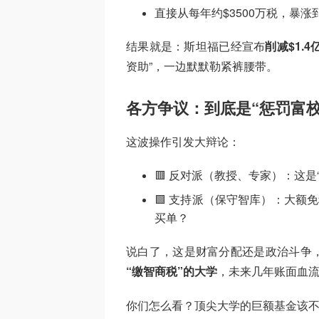
直接从每年约$3500万税，暴涨到
结果就是：斯坦福已经宣布
削减$1.4
资助”，一边默默勒紧裤腰带。
各方争议：到底是“惩罚富校
这波操作引发大辩论：
🟥 反对派（教授、专家）：这
🟩 支持派（保守智库）：大额
买单？
说白了，这是财富分配还是政治斗争
“缴智商税”的大学
，未来几年账面血
你们怎么看？顶尖大学的巨额基金该不该