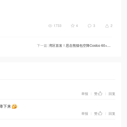
1733
4
3
2
下一篇:
湾区首发！思念熊猫包空降Costco 60+家门店，萌翻全场还巨好吃！
举报
赞
回复
|
|
降下来
举报
赞
回复
|
|