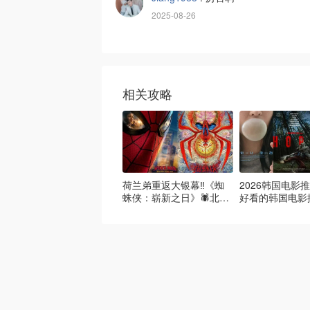
2025-08-26
相关攻略
荷兰弟重返大银幕‼️《蜘
2026韩国电影推
蛛侠：崭新之日》🕷️北美
好看的韩国电影
热映中❣️阵容豪华✨🤩
必看盘点！8月
续更新）