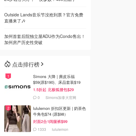
Outside Lands音乐节没抢到票？官方免费
直播来了🎶
加州首套后院独立屋ADU作为Condo售出！
加州房产历史性突破
点击排行榜
Simons 大降 | 麂皮乐福
$59(原$190)、床品套装$19
1.5折起 北极狐腰包$29
0
Simons加拿大官网
lululemon 折扣区更新 | 奶茶色
牛角包$74 (原$98）
封面2合1阔腿裤$99
1333
lululemon