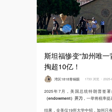
斯坦福惨变“加州唯一
掏超10亿！
湾区1818青铜眼
1733 浏览
2025
2025年7月，美国总统特朗普签
（endowment）开刀
，一举将税率提
结果，全美仅19所大学中招，加州只