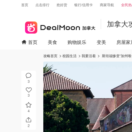
首页
点击排行
抢好货
银行/信用卡
商家导航
全民热
加拿大
首页
美食
购物娱乐
变美
房屋家
攻略首页
校园生活
我要活着
斯坦福惨变“加州唯
3
3
4
2