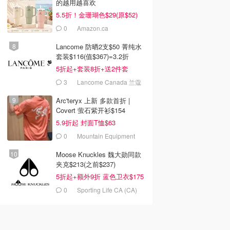
的越用越喜欢
5.5折！金珊瑚色$29(原$52)
0
Amazon.ca
Lancome 防晒2支$50 菁纯水
套装$116(值$367)=3.2折
5折起+套装8折+送2件套
3
Lancome Canada 兰蔻
加拿大官网
Arc'teryx 上新 多款首折 |
Covert 萤石紫开衫$154
5.9折起 封面T恤$63
0
Mountain Equipment
Company
Moose Knuckles 魏大勋同款
夹克$213(之前$237)
5折起+额外9折 蓝色卫衣$175
0
Sporting Life CA (CA)