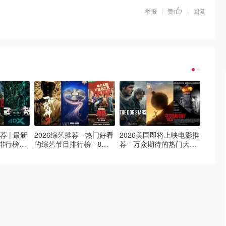
举报
赞
回复
|
|
荐 | 最新
2026综艺推荐 - 热门好看
2026美国即将上映电影推
Netfl
排行榜，
的综艺节目排行榜 - 8月
荐 - 万众期待的热门大片
新好看网
最新！(持
最新:《​​披荆斩棘2026》
- 8月最新: 《末世行者》
片 - 
回归啦
独2》