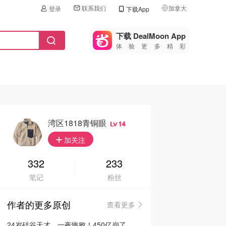
联系我们
加拿大
登录
下载App
🇺🇸
美国
下载 DealMoon App
体验更多精彩
🇨🇳
中国
🇨🇦
加拿大
🇬🇧
英国
🇩🇪
德国
湾区1818青铜眼
14
🇫🇷
加关注
法国
🇮🇹
332
233
意大利
笔记
粉丝
🇦🇺
澳洲
作者的更多原创
查看更多
🇳🇿
新西兰
24岁硅谷天才，一夜惨败！450亿崩了