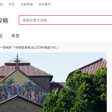
搜
社区
兑换商城
折扣爆料
攻略
居
教育
一背锅侠”？特朗普新税法让它5年掏超10亿！