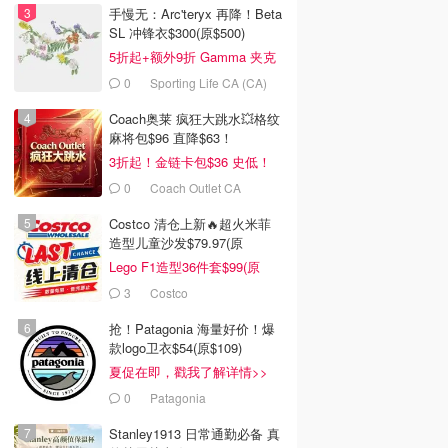
手慢无：Arc'teryx 再降！Beta
SL 冲锋衣$300(原$500)
5折起+额外9折 Gamma 夹克
$238
0
Sporting Life CA (CA)
Coach奥莱 疯狂大跳水💥格纹
麻将包$96 直降$63！
3折起！金链卡包$36 史低！
0
Coach Outlet CA
Costco 清仓上新🔥超火米菲
造型儿童沙发$79.97(原
$129.99)
Lego F1造型36件套$99(原
$159)
3
Costco
抢！Patagonia 海量好价！爆
款logo卫衣$54(原$109)
夏促在即，戳我了解详情>>
0
Patagonia
Stanley1913 日常通勤必备 真