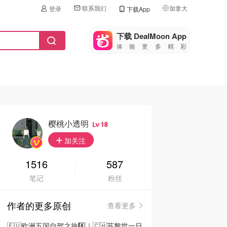
联系我们
加拿大
登录
下载App
🇺🇸
美国
下载 DealMoon App
体验更多精彩
🇨🇳
中国
🇨🇦
加拿大
🇬🇧
英国
🇩🇪
德国
樱桃小透明
18
🇫🇷
加关注
法国
🇮🇹
1516
587
意大利
笔记
粉丝
🇦🇺
澳洲
作者的更多原创
查看更多
🇳🇿
新西兰
🇪🇺欧洲五国自驾之旅8️⃣｜🇨🇭苏黎世一日