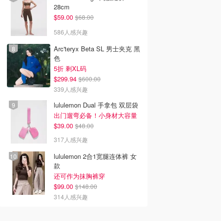
28cm
$59.00
$68.00
586人感兴趣
Arc'teryx Beta SL 男士夹克 黑
色
5折 剩XL码
$299.94
$600.00
339人感兴趣
lululemon Dual 手拿包 双层袋
出门遛弯必备！小身材大容量
$39.00
$48.00
317人感兴趣
lululemon 2合1宽腿连体裤 女
款
还可作为抹胸裤穿
$99.00
$148.00
314人感兴趣