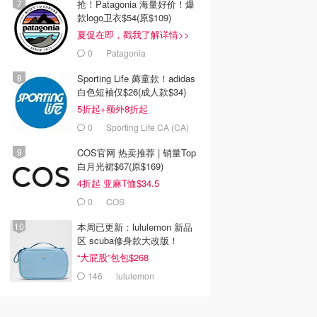
抢！Patagonia 海量好价！爆
款logo卫衣$54(原$109)
夏促在即，戳我了解详情>>
0
Patagonia
Sporting Life 薅童款！adidas
白色短袖仅$26(成人款$34)
5折起+额外8折起
0
Sporting Life CA (CA)
COS官网 热卖推荐 | 销量Top
白月光裙$67(原$169)
4折起 亚麻T恤$34.5
0
COS
本周已更新：lululemon 新品
区 scuba修身款大改版！
“大屁股”包包$268
146
lululemon