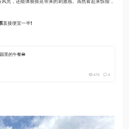
谷风光，还能体验摇晃带来的刺激感。虽然看起来惊险，
票
直接便宜一半❗️
公园里的午餐🍔
470
4