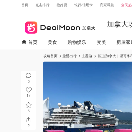
首页
点击排行
抢好货
银行/信用卡
商家导航
全民热
加拿大
首页
美食
购物娱乐
变美
房屋家
攻略首页
旅游出行
主题游
🇨🇦加拿大｜温哥
0
17
5
2