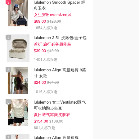
lululemon Smooth Spacer 经
典卫衣
女生穿出oversized风
$69.00
$128.00
1654人感兴趣
lululemon 3.5L 洗漱包/盒子包
首折 旅行必备超能装
$39.00
$48.00
1401人感兴趣
lululemon Align 高腰短裤 8英
寸 女款
$24.00
$64.00
1016人感兴趣
lululemon 女士Ventilated透气
可收纳跑步夹克
夏日透气凉爽皮肤衣
$134.00
$188.00
601人感兴趣
lululemon Align 高腰短裤