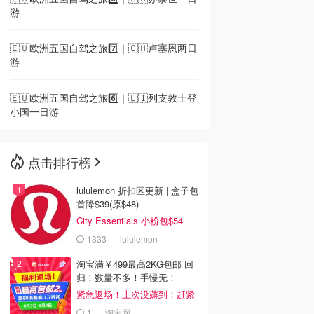
游
🇪🇺欧洲五国自驾之旅7️⃣｜🇨🇭卢塞恩两日
游
🇪🇺欧洲五国自驾之旅6️⃣｜🇱🇮列支敦士登
小国一日游
点击排行榜
lululemon 折扣区更新 | 盒子包
首降$39(原$48)
City Essentials 小粉包$54
1333
lululemon
淘宝满￥499最高2KG包邮 回
归！数量不多！手慢无！
紧急返场！上次没薅到！赶紧
冲
1
淘宝网