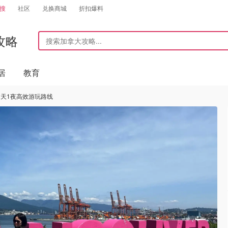
搜
社区
兑换商城
折扣爆料
攻略
居
教育
华2天1夜高效游玩路线