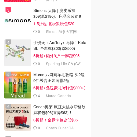
Simons 大降 | 麂皮乐福
$59(原$190)、床品套装$19
1.5折起 北极狐腰包$29
0
Simons加拿大官网
手慢无：Arc'teryx 再降！Beta
SL 冲锋衣$300(原$500)
5折起+额外9折 一脚蹬$95
0
Sporting Life CA (CA)
Murad 八哥薅羊毛攻略 买2送
9件🎁含正装面霜2瓶
6折起+叠送豪礼9件(值$300+)
4
Murad Canada
Coach奥莱 疯狂大跳水💥格纹
麻将包$96(直降$63)！
3折起！金标卡包史低$36
0
Coach Outlet CA