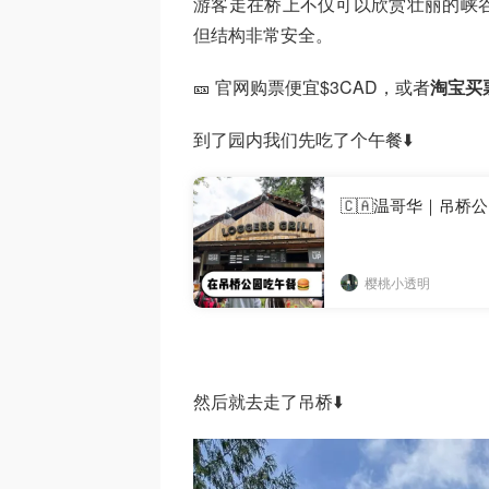
游客走在桥上不仅可以欣赏壮丽的峡
但结构非常安全。
🎫 官网购票便宜$3CAD，或者
淘宝买
到了园内我们先吃了个午餐⬇️
🇨🇦温哥华｜吊桥
樱桃小透明
然后就去走了吊桥⬇️