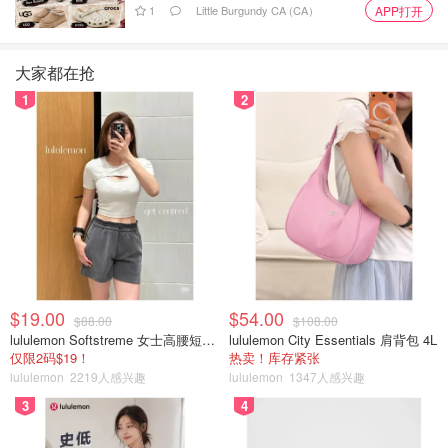
1
Little Burgundy CA (CA）
APP打开
大家都在抢
1
2
$19.00
$54.00
$88.00
$108.00
lululemon Softstreme 女士高腰短裤 10cm
lululemon City Essentials 肩背包 4L
仅限2码$19！
热卖！库存紧张
lululemon
2219人感兴趣
lululemon
1347人感兴趣
3
4