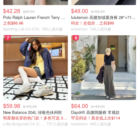
$42.28
$49.00
$89.50
$168.00
Polo Ralph Lauren French Terry 女童连帽卫衣 7-16码
lululemon 高腰加绒紧身裤 28"≈71cm 5个口袋
之前$66.96
码全！史低价，之前$99
Sporting Life CA (CA)
768人感兴趣
lululemon
746人感兴趣
7
8
$59.98
$64.00
$155.00
$148.00
New Balance 204L 绿银色休闲鞋
Daydrift 高腰阔腿裤 常规款
明星都在穿的热门款！多色可选 3.8折
罕见码全！真史低上次$114
Little Burgundy CA (CA）
737人感兴趣
lululemon
495人感兴趣