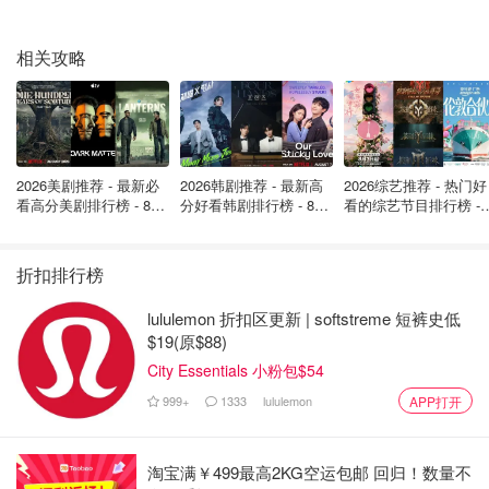
不少威尼斯当地居民对此表达不满。一方面是婚礼占据资
相关攻略
源、扰乱城市节奏，另一方面也有更深层的社会情绪。抗议
组织“No Space for Bezos”发起活动，甚至迫使原定于市中
心举办的婚后派对被移至城市边缘的船厂。绿色和平组织也
在圣马可广场拉起横幅：“你既然能包下威尼斯结婚，就该
多交点税。”
2026美剧推荐 - 最新必
2026韩剧推荐 - 最新高
2026综艺推荐 - 热门好
看高分美剧排行榜 - 8月
分好看韩剧排行榜 - 8月
看的综艺节目排行榜 - 
市政府虽然试图淡化影响，但民众的不满并非无的放矢。如
最新: 《​​足球教练 》第
最新：丁海寅《我的荒
月最新:《​​伦敦合伙人
今生活在威尼斯历史城区的居民不到五万人，在这座早已被
四季回归！
糖恋爱 》上线❣️
回归啦
游客“占领”的城市里，普通人的空间越来越小。
折扣排行榜
lululemon 折扣区更新 | softstreme 短裤史低
$19(原$88)
City Essentials 小粉包$54
999+
1333
lululemon
APP打开
淘宝满￥499最高2KG空运包邮 回归！数量不