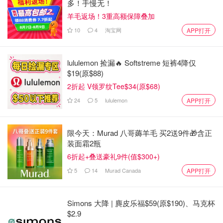
多！手慢无！
羊毛返场！3重高额保障叠加
10
4
淘宝网
APP打开
lululemon 捡漏🔥 Softstreme 短裤4降仅
一场婚礼，两种威尼斯
$19(原$88)
2折起 V领罗纹Tee$34(原$68)
贝索斯和桑切斯的婚礼，确实美得像电影，也让这座水上之
24
5
lululemon
APP打开
城再次成为全球焦点。但与此同时，它也照见了这座城市的
另一面，美丽背后的现实，富豪浪漫与市民愤怒之间的张
力。
限今天：Murad 八哥薅羊毛 买2送9件🎁含正
装面霜2瓶
当浪漫成为一种特权，威尼斯，是否还能是属于每一个人的
6折起+叠送豪礼9件(值$300+)
威尼斯？
5
14
Murad Canada
APP打开
来源、图片：cbsnews
Simons 大降 | 麂皮乐福$59(原$190)、马克杯
$2.9