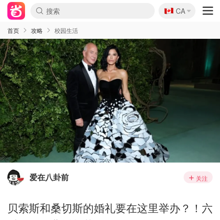
🇨🇦
CA
首页
攻略
校园生活
爱在八卦前
关注
贝索斯和桑切斯的婚礼要在这里举办？！六