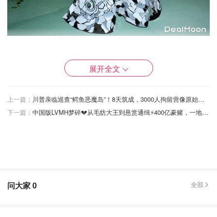
展开全文
婚礼规模盛大，费用吓人但也很“吓人”
根据意大利媒体和官员的说法，这场婚礼的预算可能高达
上一篇：
川普亲临巡查“鳄鱼恶魔岛”！8天筑成，3000人拘留营像原始监狱？
6400万到7600万美元。其中约80%的物资来自本地供应
下一篇：
中国版LVMH梦碎💔从毛纺大王到悬赏通缉⚡400亿豪赌，一地鸡毛。。
商，比如马拉诺岛的手工玻璃、威尼斯本地糕点等。婚礼现
场也许铺满了奢侈，但也确实给当地经济带来了短暂的“提
振”。
嘉宾阵容方面则几乎是一场好莱坞级别的红毯，预计将有
200位宾客出席，名单中包括莱昂纳多、卡戴珊、奥普拉、
问大家
0
全部
米克·贾格尔、奥兰多·布鲁姆、伊万卡等人。就连威尼斯机
场，都收到将近百架私人飞机的降落申请。