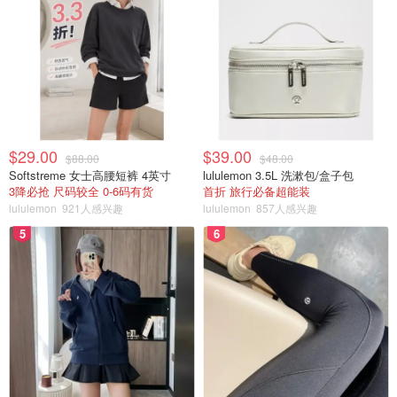
$29.00
$39.00
$88.00
$48.00
Softstreme 女士高腰短裤 4英寸
lululemon 3.5L 洗漱包/盒子包
3降必抢 尺码较全 0-6码有货
首折 旅行必备超能装
lululemon
921人感兴趣
lululemon
857人感兴趣
5
6