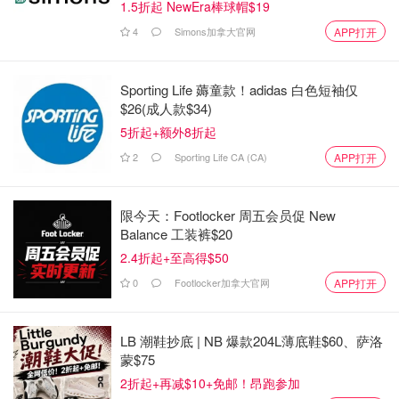
1.5折起 NewEra棒球帽$19
4
Simons加拿大官网
APP打开
Sporting Life 薅童款！adidas 白色短袖仅
$26(成人款$34)
5折起+额外8折起
2
Sporting Life CA (CA)
APP打开
限今天：Footlocker 周五会员促 New
Balance 工装裤$20
2.4折起+至高得$50
0
Footlocker加拿大官网
APP打开
LB 潮鞋抄底 | NB 爆款204L薄底鞋$60、萨洛
蒙$75
2折起+再减$10+免邮！昂跑参加