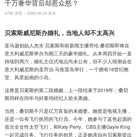
千万奢华背后却惹众怒？
4756 浏览
2025-06-24 发布
贝索斯威尼斯办婚礼，当地人却不太高兴
亚马逊创始人杰夫·贝索斯和前新闻主播劳伦·桑切斯即将在
意大利威尼斯举办为期三天的豪华婚礼。从本周四开始一直
持续到周六，婚礼主仪式地点尚未公布，但不少人猜测会在
意大利威尼斯的圣乔治·马焦雷岛举行，一个拥有16世纪教
堂、风景如画的小岛。
这将是贝索斯的第二段婚姻，上一段结束于2019年；桑切
斯同样在同年与好莱坞经纪人前夫离婚。
当然，桑切斯不只是亿万富翁的未婚妻。她曾是电视主播，
还是一位有飞行执照的飞行员。今年，她参与了蓝色起源的
首次全女性太空飞行，和Katy Perry、CBS主播Gayle King
一起完成任务。飞行任务的创意，正是她亲自向贝索斯提出