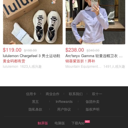
$119.00
$238.00
$198.00
$340.00
lululemon Chargefeel 3 男士运动鞋
Arc'teryx Gamma 轻量连帽卫衣 女款
黄金码都有货
锦葵紫首折！蹲补
lululemon
1623人感兴趣
Mountain Equipment Company
1491人感兴趣
信用卡
商业合作
联系我们
双十一
黑五
InRewards
饭团外卖
隐私条款
用户协议
版权声明
触屏版
电脑版
下载App