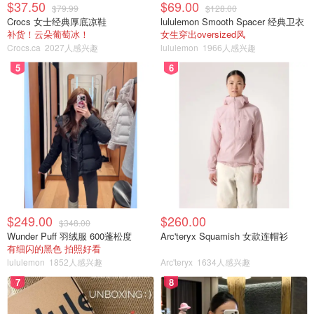
$37.50
$69.00
$79.99
$128.00
Crocs 女士经典厚底凉鞋
lululemon Smooth Spacer 经典卫衣
补货！云朵葡萄冰！
女生穿出oversized风
Crocs.ca
2027人感兴趣
lululemon
1966人感兴趣
5
6
$249.00
$260.00
$348.00
Wunder Puff 羽绒服 600蓬松度
Arc'teryx Squamish 女款连帽衫
有细闪的黑色 拍照好看
lululemon
1852人感兴趣
Arc'teryx
1634人感兴趣
7
8