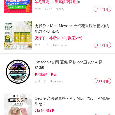
羊毛返场！3重高额保障叠加
21
17
淘宝网
APP打开
史低价：Mrs. Meyer’s 金银花香洗洁精 植物
配方 473mL×3
卖爆了！补货$8.7/3瓶(原$25)
2
1
Amazon.ca
APP打开
Patagonia官网 夏促 爆款logo卫衣$54(原
$109)
折扣区4.9折起
8
Patagonia
APP打开
Cettire 必买销量榜 - Miu Miu、YSL、MM6等
汇总！
5折起+叠9折