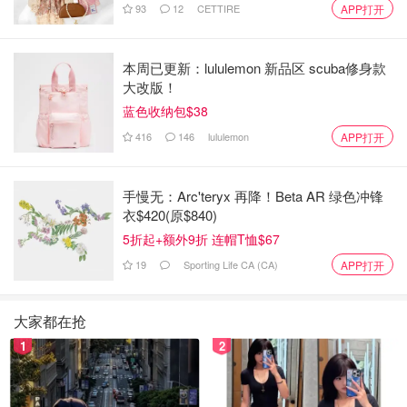
93
12
CETTIRE
APP打开
本周已更新：lululemon 新品区 scuba修身款
大改版！
蓝色收纳包$38
416
146
lululemon
APP打开
手慢无：Arc'teryx 再降！Beta AR 绿色冲锋
衣$420(原$840)
5折起+额外9折 连帽T恤$67
19
Sporting Life CA (CA)
APP打开
大家都在抢
1
2