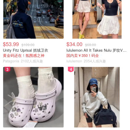
$53.99
$34.00
$109.00
$68.00
Unity Fitz Uprisal 抓绒卫衣
lululemon All It Takes Nulu 罗纹V领短袖T恤
黄金码还在！氛围感之神
国内卖￥350！码全
Patagonia
2102人感兴趣
lululemon
2054人感兴趣
3
4