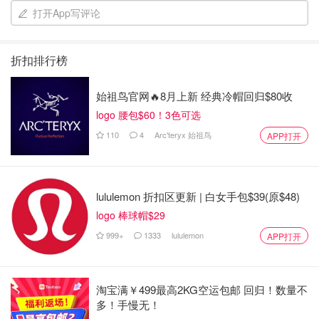
打开App写评论
折扣排行榜
始祖鸟官网🔥8月上新 经典冷帽回归$80收
logo 腰包$60！3色可选
110
4
Arc'teryx 始祖鸟
APP打开
lululemon 折扣区更新 | 白女手包$39(原$48)
logo 棒球帽$29
999+
1333
lululemon
APP打开
淘宝满￥499最高2KG空运包邮 回归！数量不
多！手慢无！