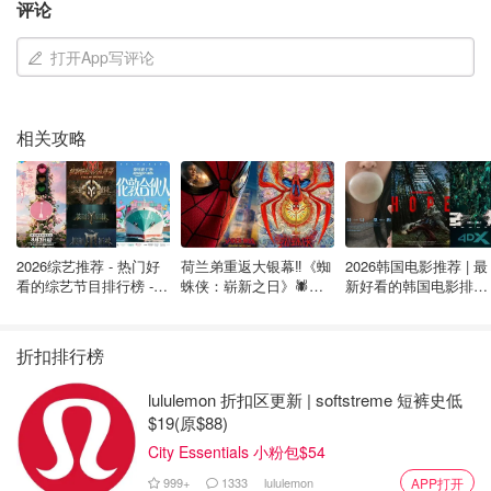
评论
打开App写评论
图片来自于@TikTok ，版权属于原作者
相关攻略
2026综艺推荐 - 热门好
荷兰弟重返大银幕‼️《蜘
2026韩国电影推荐 | 最
看的综艺节目排行榜 - 8
蛛侠：崭新之日》🕷️北
新好看的韩国电影排行
月最新:《​​伦敦合伙人》
美热映中❣️阵容豪华✨🤩
榜，必看盘点！8月最
回归啦
新！(持续更新）
折扣排行榜
lululemon 折扣区更新 | softstreme 短裤史低
$19(原$88)
City Essentials 小粉包$54
999+
1333
lululemon
APP打开