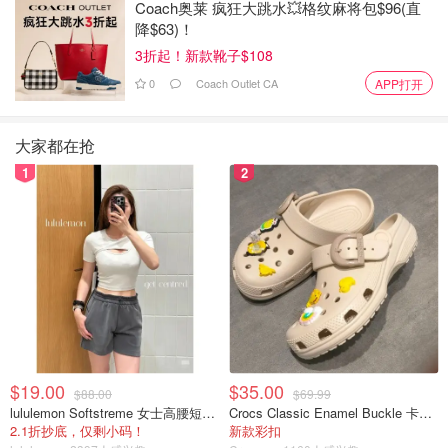
Coach奥莱 疯狂大跳水💥格纹麻将包$96(直
降$63)！
3折起！新款靴子$108
0
Coach Outlet CA
APP打开
大家都在抢
1
2
$19.00
$35.00
$88.00
$69.99
lululemon Softstreme 女士高腰短裤 10cm
Crocs Classic Enamel Buckle 卡骆驰布扣便鞋
2.1折抄底，仅剩小码！
新款彩扣