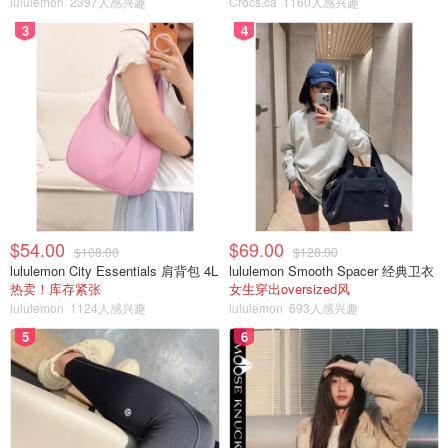
lululemon
2397人感兴趣
Crocs.ca
1160人感兴趣
3
4
$54.00
$69.00
$108.00
$128.00
lululemon City Essentials 肩背包 4L
lululemon Smooth Spacer 经典卫衣
热卖！库存紧张
女生穿出oversized风
lululemon
1124人感兴趣
lululemon
693人感兴趣
5
6