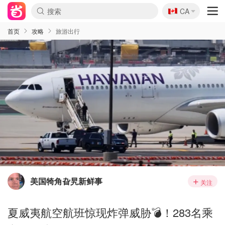
🇨🇦
CA
首页
攻略
旅游出行
美国犄角旮旯新鲜事
关注
夏威夷航空航班惊现炸弹威胁💣！283名乘