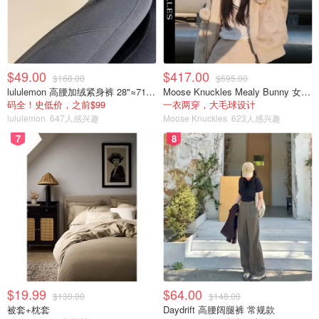
$49.00
$417.00
$168.00
$695.00
lululemon 高腰加绒紧身裤 28"≈71cm 5个口袋
Moose Knuckles Mealy Bunny 女士双面穿连帽外套
码全！史低价，之前$99
一衣两穿，大毛球设计
lululemon
647人感兴趣
Moose Knuckles
623人感兴趣
7
8
$19.99
$64.00
$130.00
$148.00
被套+枕套
Daydrift 高腰阔腿裤 常规款