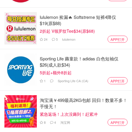
lululemon 捡漏🔥 Softstreme 短裤4降仅
$19(原$88)
2折起 V领罗纹Tee$34(原$68)
24
5
lululemon
APP打开
图片来自于@TikTok ，版权属于原作者
Sporting Life 薅童款！adidas 白色短袖仅
其余乘客则在工作人员引导下陆续撤离，并被安排乘车离开
$26(成人款$34)
现场。
5折起+额外8折起
1
Sporting Life CA (CA)
APP打开
据报道，飞机上并未来发现任何可疑物品。
无论言语是否是恶作剧，只要涉及飞安威胁那就不开玩笑，
淘宝满￥499最高2KG包邮 回归！数量不多！
这种"狼来了"的行为可能面临重罪指控！
手慢无！
紧急返场！上次没薅到！赶紧冲
来源/封面：thehill
8
4
淘宝网
APP打开