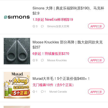
Simons 大降 | 麂皮乐福$59(原$190)、马克杯
$2.9
1.5折起 NewEra棒球帽$19
3
Simons加拿大官网
APP打开
Moose Knuckles 部分再降 | 魏大勋同款夹克
$237
6折起！羽绒服低至$270
9
Moose Knuckles
APP打开
Murad大羊毛！5个正装价值$400+！
无门槛薅10件（含5个正装）
1
1
Murad Canada
APP打开