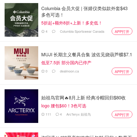
Columbia 会员大促 | 张婧仪类似款外套$43
多色可选！
5折起+额外8折+上新！多史低！
4
Columbia Sportswear Canada
APP打开
MUJI 长期主义餐具合集 波佐见烧葫芦蝶$7.1
低至7.5折 部分国内已停产
0
dealmoon.ca
APP打开
盒子侧面标注了产品信息
始祖鸟官网🔥8月上新 经典冷帽回归$80收
logo 腰包$60！3色可选
111
4
Arc'teryx 始祖鸟
APP打开