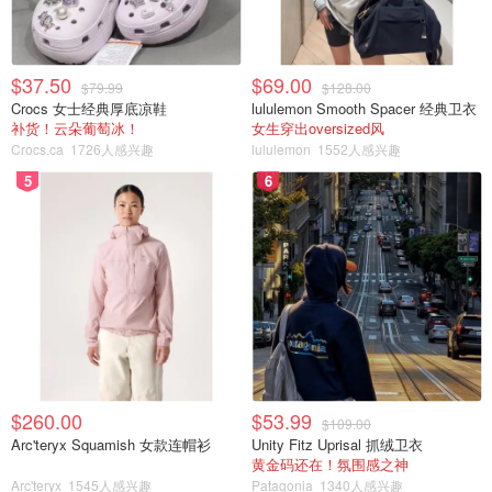
防尘袋/固定带/遥控器
CurrentBody Skin LED Neck & Décolletage Mask: Series 2
$37.50
$69.00
$79.99
$128.00
美容仪：主角登场～正面是白色logo，背面是透明硅胶材
Crocs 女士经典厚底凉鞋
lululemon Smooth Spacer 经典卫衣
质，柔软贴肤，佩戴舒适度满分。里面肉眼可见的发光点，
补货！云朵葡萄冰！
女生穿出oversized风
密度不低，可以覆盖皮肤各个区域。
Crocs.ca
1726人感兴趣
lululemon
1552人感兴趣
5
6
Multi-strap x 2：分别对应不同部位和松紧程度的两根松紧
带，帮助固定美容仪。
USB-C Charging Cord：充电线，方便日常使用，选用
Type-C通用接口，很贴心。
Storage Bag：白色收纳袋，摸起来有点像眼镜布的质地，
方便收纳和防尘，也适合旅行携带。
$260.00
$53.99
User Manual：图文并茂的说明书，里面有超多种语言的讲
$109.00
Arc'teryx Squamish 女款连帽衫
Unity Fitz Uprisal 抓绒卫衣
解，操作步骤一目了然。
黄金码还在！氛围感之神
Arc'teryx
1545人感兴趣
Patagonia
1340人感兴趣