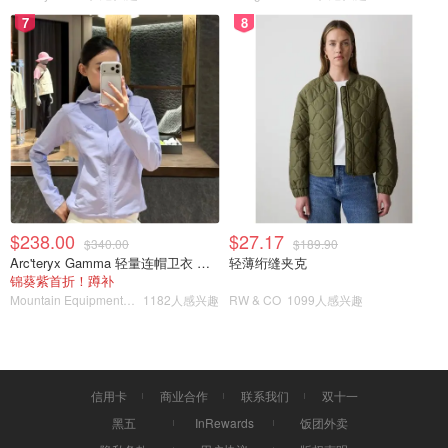
NFC Card：可以查看每台美容仪的光源测试结果，确保产
7
8
品效能精准，这个卡片堪称仪器界的“身份证”。
$238.00
$27.17
$340.00
$189.90
Arc'teryx Gamma 轻量连帽卫衣 女款
轻薄绗缝夹克
锦葵紫首折！蹲补
Mountain Equipment Company
1182人感兴趣
RW & CO
1099人感兴趣
内含ncf卡片
信用卡
商业合作
联系我们
双十一
整体设计以柔和线条和人体工学为主，颜值非常高，既有科
黑五
InRewards
饭团外卖
技感又不失温柔质地感。设计感很不错，拿它来送礼也很合