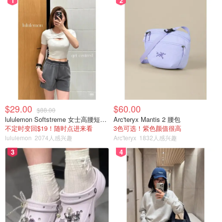
1
2
产品内容物
$29.00
$60.00
$88.00
lululemon Softstreme 女士高腰短裤 10cm
Arc'teryx Mantis 2 腰包
不定时变回$19！随时点进来看
3色可选！紫色颜值很高
lululemon
2074人感兴趣
Arc'teryx
1832人感兴趣
3
4