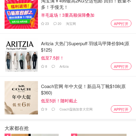
淘宝满￥499最高2KG空运包邮 回归！数量不
多！手慢无！
羊毛返场！3重高额保障叠加
23
20
淘宝网
APP打开
盒子背面的介绍
Aritzia 大热门Superpuff 羽绒马甲降价$94(原
$125)
低至7.5折！
产品外包装是极简的白色礼盒，质感高级，非常适合送礼或
8
Aritzia
APP打开
自己收藏。打开后可以看到6样物品：
Coach官网 年中大促！新品马丁靴$108(原
$360)
低至5折！随时截止
9
Coach蔻驰加拿大官网
APP打开
大家都在抢