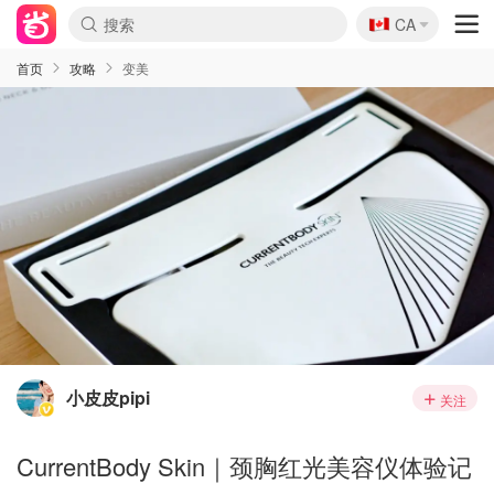
🇨🇦
CA
首页
攻略
变美
小皮皮pipi
关注
CurrentBody Skin｜颈胸红光美容仪体验记