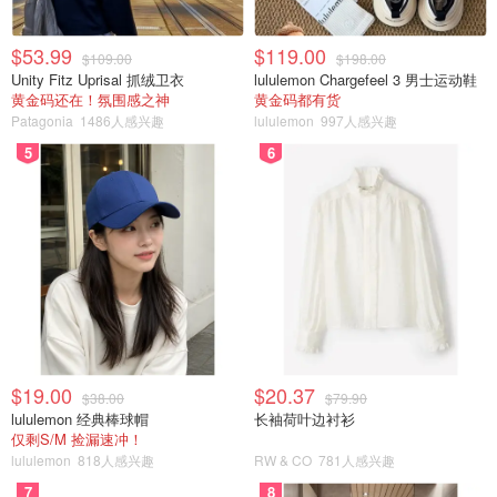
$53.99
$119.00
$109.00
$198.00
Unity Fitz Uprisal 抓绒卫衣
lululemon Chargefeel 3 男士运动鞋
黄金码还在！氛围感之神
黄金码都有货
Patagonia
1486人感兴趣
lululemon
997人感兴趣
5
6
$19.00
$20.37
$38.00
$79.90
lululemon 经典棒球帽
长袖荷叶边衬衫
仅剩S/M 捡漏速冲！
lululemon
818人感兴趣
RW & CO
781人感兴趣
7
8