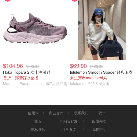
$104.96
$69.00
$149.95
$128.00
Hoka Hopara 2 女士溯溪鞋
lululemon Smooth Spacer 经典卫衣
首折！露营踩水必备
女生穿出oversized风
Mountain Equipment Company
607人感兴趣
lululemon
605人感兴趣
信用卡
商业合作
联系我们
双十一
黑五
InRewards
饭团外卖
隐私条款
用户协议
版权声明