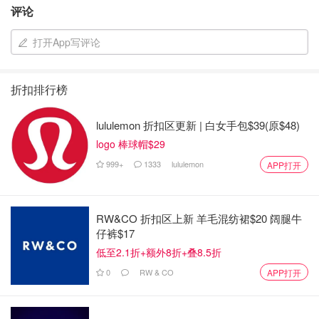
评论
打开App写评论
折扣排行榜
lululemon 折扣区更新 | 白女手包$39(原$48)
logo 棒球帽$29
999+
1333
lululemon
APP打开
RW&CO 折扣区上新 羊毛混纺裙$20 阔腿牛
仔裤$17
低至2.1折+额外8折+叠8.5折
0
RW & CO
APP打开