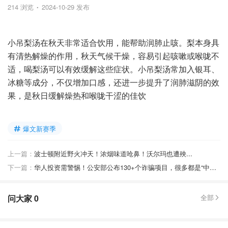
214 浏览
2024-10-29 发布
小吊梨汤在秋天非常适合饮用，能帮助润肺止咳。梨本身具
有清热解燥的作用，秋天气候干燥，容易引起咳嗽或喉咙不
适，喝梨汤可以有效缓解这些症状。小吊梨汤常加入银耳、
冰糖等成分，不仅增加口感，还进一步提升了润肺滋阴的效
果，是秋日缓解燥热和喉咙干涩的佳饮
爆文新赛季
上一篇：
波士顿附近野火冲天！浓烟味道呛鼻！沃尔玛也遭殃...
下一篇：
华人投资需警惕！公安部公布130+个诈骗项目，很多都是“中字头”！
问大家
0
全部