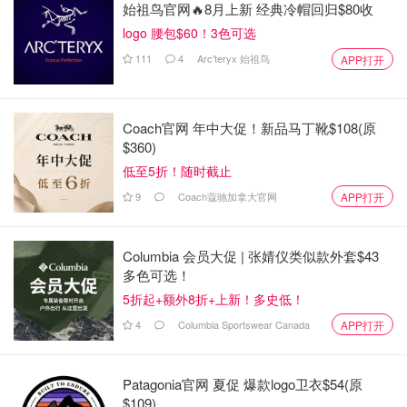
始祖鸟官网🔥8月上新 经典冷帽回归$80收
logo 腰包$60！3色可选
111
4
Arc'teryx 始祖鸟
APP打开
Coach官网 年中大促！新品马丁靴$108(原
$360)
低至5折！随时截止
9
Coach蔻驰加拿大官网
APP打开
Columbia 会员大促 | 张婧仪类似款外套$43
多色可选！
5折起+额外8折+上新！多史低！
4
Columbia Sportswear Canada
APP打开
Patagonia官网 夏促 爆款logo卫衣$54(原
$109)