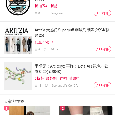
折扣区4.9折起
8
Patagonia
APP打开
Aritzia 大热门Superpuff 羽绒马甲降价$94(原
$125)
低至7.5折！
8
Aritzia
APP打开
手慢无：Arc'teryx 再降！Beta AR 绿色冲锋
衣$420(原$840)
5折起+额外9折 连帽T恤$67
19
Sporting Life CA (CA)
APP打开
大家都在抢
1
2