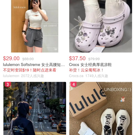
$29.00
$37.50
$88.00
$79.99
lululemon Softstreme 女士高腰短裤 10cm
Crocs 女士经典厚底凉鞋
不定时变回$19！随时点进来看
补货！云朵葡萄冰！
lululemon
2072人感兴趣
Crocs.ca
1749人感兴趣
3
4