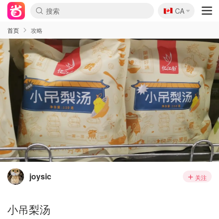
🇨🇦
CA
首页
攻略
joysic
关注
小吊梨汤