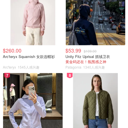
$260.00
$53.99
$109.00
Arc'teryx Squamish 女款连帽衫
Unity Fitz Uprisal 抓绒卫衣
黄金码还在！氛围感之神
Arc'teryx
1545人感兴趣
Patagonia
1340人感兴趣
7
8