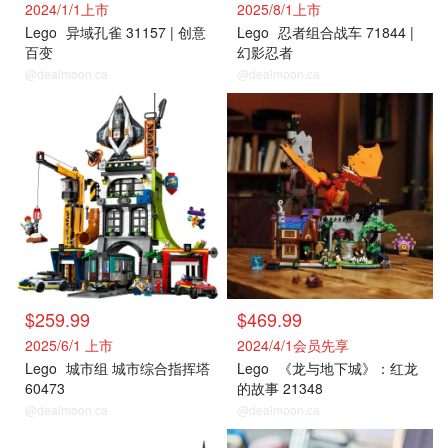
2024/1/1上市
2025/8/1上市
Lego
异域孔雀 31157 | 创意
Lego
忍者组合战车 71844 |
百变
幻影忍者
@dealmoon.ca
@dealmoon.ca
$259.99
$469.99
2025/6/1 上市
2024/4/1会员先享
Lego
城市组 城市综合指挥塔
Lego
《龙与地下城》：红龙
60473
的故事 21348
@dealmoon.ca
@dealmoon.ca