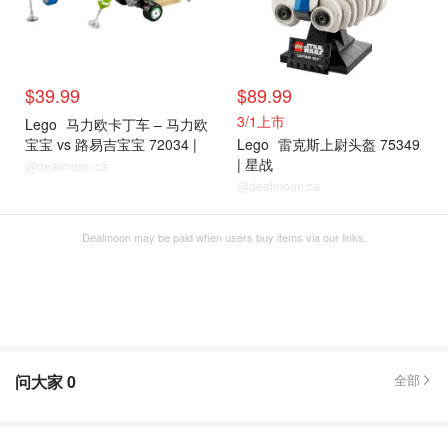
$39.99
$89.99
3/1上市
Lego
马力欧卡丁车 – 马力欧
宝宝 vs 路易吉宝宝 72034 |
Lego
雷克斯上尉头盔 75349
超级马力欧
| 星战
@dealmoon.ca
@dealmoon.ca
Dealmoon may be paid when users buy items via our links.
问大家
0
全部