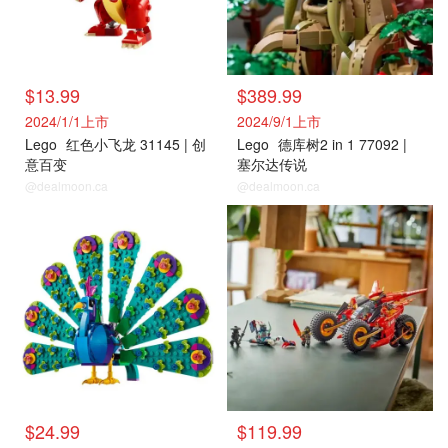
$13.99
$389.99
2024/1/1上市
2024/9/1上市
Lego
红色小飞龙 31145 | 创
Lego
德库树2 in 1 77092 |
意百变
塞尔达传说
@dealmoon.ca
@dealmoon.ca
$24.99
$119.99