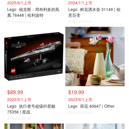
2025/6/1上市
2024/1/1上市
Lego
福克斯：邓布利多的凤
Lego
鲜花洒水壶 31149 | 创
凰 76448 | 哈利波特
意百变
@dealmoon.ca
@dealmoon.ca
$89.99
$19.99
2023/5/1上市
2023/6/1上市
Lego
执行者号超级歼星舰
Lego
荷花 40647 | Other
75356 | 星战
@dealmoon.ca
@dealmoon.ca