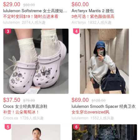
$29.00
$60.00
$88.00
lululemon Softstreme 女士高腰短裤 10cm
Arc'teryx Mantis 2 腰包
不定时变回$19！随时点进来看
3色可选！紫色颜值很高
lululemon
2074人感兴趣
Arc'teryx
1832人感兴趣
3
4
$37.50
$69.00
$79.99
$128.00
Crocs 女士经典厚底凉鞋
lululemon Smooth Spacer 经典卫衣
补货！云朵葡萄冰！
女生穿出oversized风
Crocs.ca
1726人感兴趣
lululemon
1552人感兴趣
5
6