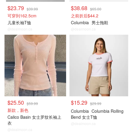
$23.79
$38.68
$39.99
$65.00
可穿到162.5cm
之前折后$44.2
儿童长袖T恤
Columbia
男士拖鞋
@dealmoon.ca
@dealmoon.ca
$25.50
$15.29
$59.99
$29.99
新款，新色
Columbia
Columbia Rolling
Calico Basin 女士罗纹长袖上
Bend 女士T恤
衣
@dealmoon.ca
@dealmoon.ca