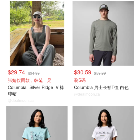
$29.74
$30.59
$34.99
$59.99
张婧仪同款，韩范十足
剩S码
Columbia
Silver Ridge IV 棒
Columbia 男士长袖T恤 白色
球帽
@dealmoon.ca
@dealmoon.ca