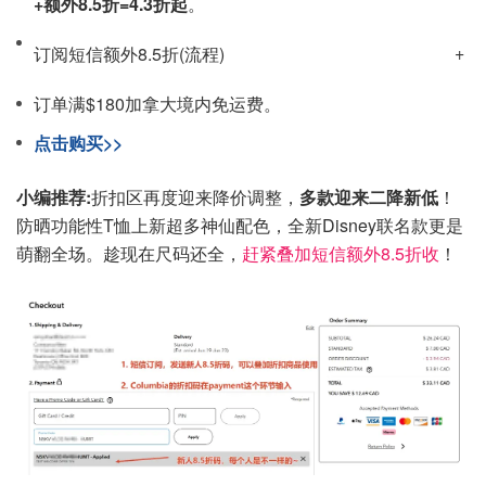
+额外8.5折=4.3折起
。
订阅短信额外8.5折(流程)
订单满$180加拿大境内免运费。
点击购买>>
小编推荐:
折扣区再度迎来降价调整，
多款迎来二降新低
！
防晒功能性T恤上新超多神仙配色，全新Disney联名款更是
萌翻全场。趁现在尺码还全，
赶紧叠加短信额外8.5折收
！