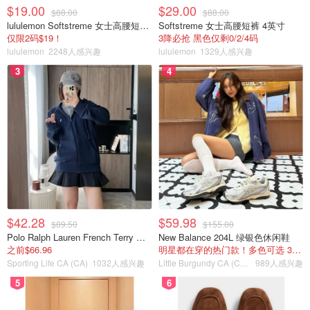
$19.00
$29.00
$88.00
$88.00
lululemon Softstreme 女士高腰短裤 10cm
Softstreme 女士高腰短裤 4英寸
仅限2码$19！
3降必抢 黑色仅剩0/2/4码
lululemon
2248人感兴趣
lululemon
1329人感兴趣
3
4
$42.28
$59.98
$89.50
$155.00
Polo Ralph Lauren French Terry 女童连帽卫衣 7-16码
New Balance 204L 绿银色休闲鞋
之前$66.96
明星都在穿的热门款！多色可选 3.8折
Sporting Life CA (CA)
1032人感兴趣
Little Burgundy CA (CA）
989人感兴趣
5
6