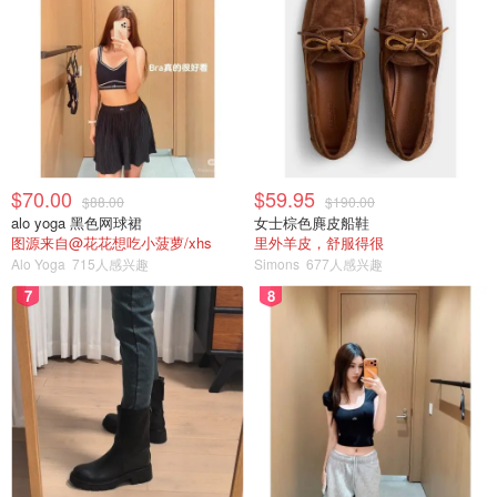
$70.00
$59.95
$88.00
$190.00
alo yoga 黑色网球裙
女士棕色麂皮船鞋
图源来自@花花想吃小菠萝/xhs
里外羊皮，舒服得很
Alo Yoga
715人感兴趣
Simons
677人感兴趣
7
8