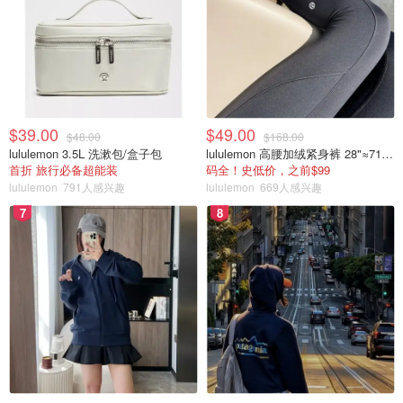
$39.00
$49.00
$48.00
$168.00
lululemon 3.5L 洗漱包/盒子包
lululemon 高腰加绒紧身裤 28"≈71cm 5个口袋
首折 旅行必备超能装
码全！史低价，之前$99
lululemon
791人感兴趣
lululemon
669人感兴趣
7
8