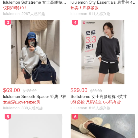
lululemon Softstreme 女士高腰短裤 10cm
lululemon City Essentials 肩背包 4L
仅限2码$19！
热卖！库存紧张
lululemon
2267人感兴趣
lululemon
911人感兴趣
3
4
$69.00
$29.00
$128.00
$88.00
lululemon Smooth Spacer 经典卫衣
Softstreme 女士高腰短裤 4英寸
女生穿出oversized风
3降必抢 尺码较全 0-6码有货
lululemon
839人感兴趣
lululemon
816人感兴趣
5
6