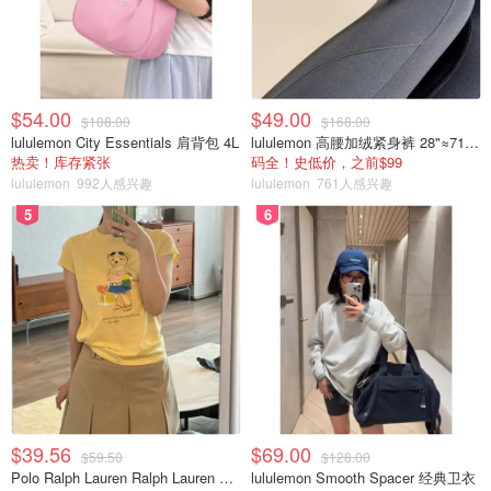
$54.00
$49.00
$108.00
$168.00
lululemon City Essentials 肩背包 4L
lululemon 高腰加绒紧身裤 28"≈71cm 5个口袋
热卖！库存紧张
码全！史低价，之前$99
lululemon
992人感兴趣
lululemon
761人感兴趣
5
6
$39.56
$69.00
$59.50
$128.00
Polo Ralph Lauren Ralph Lauren Polo Bear 女童棉T恤 染色 1件
lululemon Smooth Spacer 经典卫衣