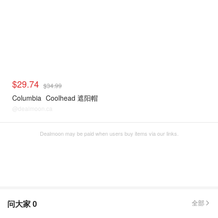
$29.74
$34.99
Columbia
Coolhead 遮阳帽
@dealmoon.ca
Dealmoon may be paid when users buy items via our links.
问大家
0
全部