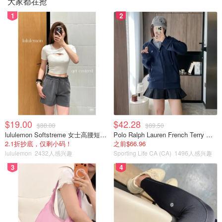
大家都在抢
1
2
$19.00
$42.28
$88.00
$89.50
lululemon Softstreme 女士高腰短裤 10cm
Polo Ralph Lauren French Terry 女童连帽卫衣 7-16码
2.1折抄底，仅剩小码！
之前$66.96
lululemon
2432人感兴趣
Sporting Life CA (CA)
1496人感兴趣
3
4