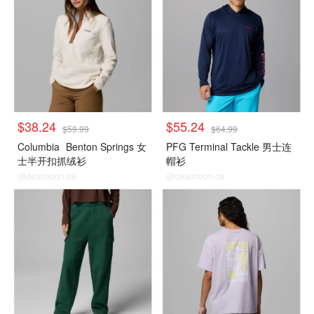
$38.24
$55.24
$59.99
$64.99
Columbia
Benton Springs 女
PFG Terminal Tackle 男士连
士半开扣抓绒衫
帽衫
@dealmoon.ca
@dealmoon.ca