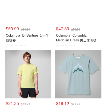
$50.99
$47.80
$99.99
$74.99
Columbia
DriVenture 女士半
Columbia
Columbia
拉链衫
Meridian Creek 男士休闲裤
@dealmoon.ca
@dealmoon.ca
$21.25
$19.12
$49.99
$29.99