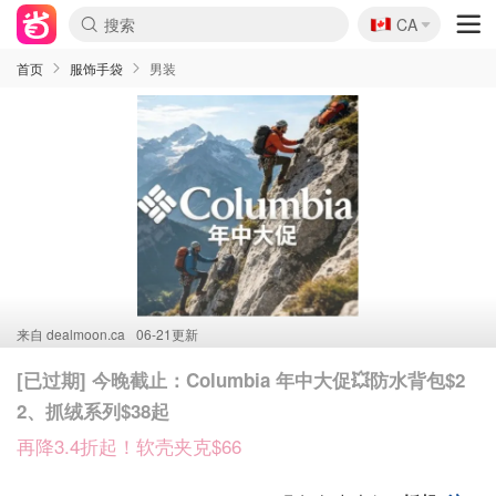
🇨🇦
CA
首页
服饰手袋
男装
来自
dealmoon.ca
06-21更新
[已过期] 今晚截止：Columbia 年中大促💥防水背包$2
2、抓绒系列$38起
再降3.4折起！软壳夹克$66