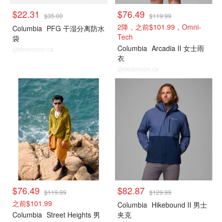
$22.31
$76.49
$35.00
$119.99
2降，之前$101.99，Omni-
Columbia
PFG 干湿分离防水
Tech
袋
Columbia
Arcadia II 女士雨
@dealmoon.ca
衣
@dealmoon.ca
$76.49
$82.87
$119.99
$129.99
之前$101.99
Columbia
Hikebound II 男士
Columbia
Street Heights 男
夹克