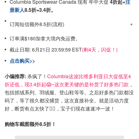
Columbia Sportswear Canada 现有 年中大促
4折起+
注
册新人
8.5折=3.4折。
订阅短信额外8.5折(流程)
订单满$180加拿大境内免运费。
截止日期: 6月21日 23:59:59 EST
(剩4天，闪促！)
点击购买>>
小编推荐:
杀疯了！
Columbia这波比维多利亚日大促低至4
折还低，现3.4折起😱~这次更关键的是补货了好多热门款
，
包括抓绒系列、羽绒服、登山鞋等等。之后好多热门款都没
码了，等了很久都没捕货，这次直接补全。就是活动力度
好，断货有点太快了😮‍💨，宝子们现在速速冲一波！
购物车截图额外8.5折！