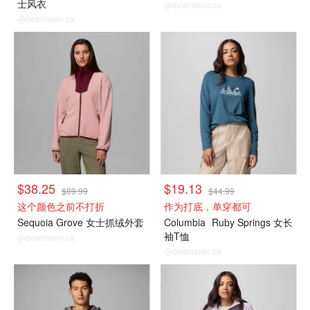
士风衣
@dealmoon.ca
@dealmoon.ca
$38.25
$19.13
$89.99
$44.99
这个颜色之前不打折
作为打底，单穿都可
Sequoia Grove 女士抓绒外套
Columbia
Ruby Springs 女长
袖T恤
@dealmoon.ca
@dealmoon.ca