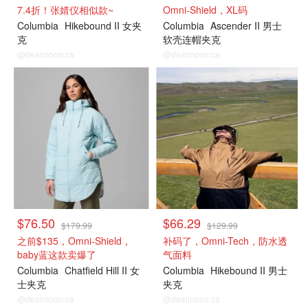
7.4折！张婧仪相似款~
Omni-Shield，XL码
Columbia
Hikebound II 女夹
Columbia
Ascender II 男士
克
软壳连帽夹克
@dealmoon.ca
@dealmoon.ca
$76.50
$66.29
$179.99
$129.99
之前$135，Omni-Shield，
补码了，Omni-Tech，防水透
baby蓝这款卖爆了
气面料
Columbia
Chatfield Hill II 女
Columbia
Hikebound II 男士
士夹克
夹克
@dealmoon.ca
@dealmoon.ca