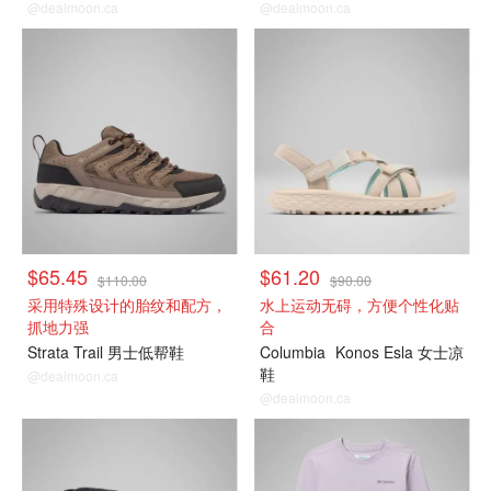
@dealmoon.ca
@dealmoon.ca
$65.45
$61.20
$110.00
$90.00
采用特殊设计的胎纹和配方，
水上运动无碍，方便个性化贴
抓地力强
合
Strata Trail 男士低帮鞋
Columbia
Konos Esla 女士凉
鞋
@dealmoon.ca
@dealmoon.ca