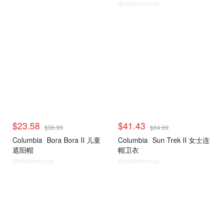
@dealmoon.ca
$23.58
$41.43
$36.99
$64.99
Columbia
Bora Bora II 儿童
Columbia
Sun Trek II 女士连
遮阳帽
帽卫衣
@dealmoon.ca
@dealmoon.ca