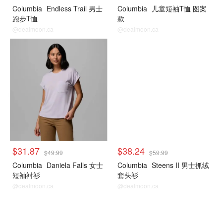
Columbia
Endless Trail 男士
Columbia
儿童短袖T恤 图案
跑步T恤
款
@dealmoon.ca
@dealmoon.ca
$31.87
$38.24
$49.99
$59.99
Columbia
Daniela Falls 女士
Columbia
Steens II 男士抓绒
短袖衬衫
套头衫
@dealmoon.ca
@dealmoon.ca