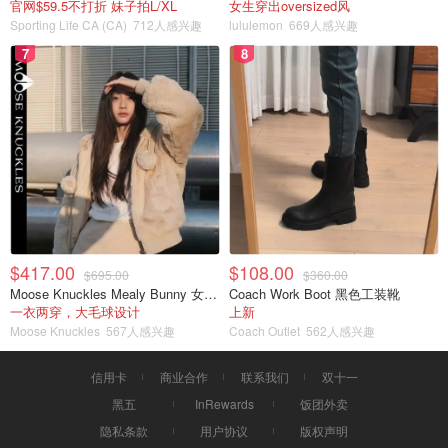
官网$59.5不打折 妹子拍L/XL
女生穿出oversized风
Sporting Life CA (CA)
712人感兴趣
lululemon
669人感兴趣
7
8
$417.00
$108.00
$695.00
$360.00
Moose Knuckles Mealy Bunny 女士双面穿连帽外套
Coach Work Boot 黑色工装靴
一衣两穿，大毛球设计
上新
Moose Knuckles
567人感兴趣
Coach Outlet
562人感兴趣
信用卡
商业合作
联系我们
双十一
黑五
InRewards
饭团外卖
隐私条款
用户协议
版权声明