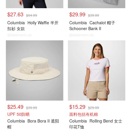
$27.63
$29.99
$64.99
$39.99
Columbia
Holly Waffle 半开
Columbia
Cachalot 帽子
扣衫 女款
Schooner Bank II
@dealmoon.ca
@dealmoon.ca
$25.49
$15.29
$39.99
$29.99
UPF 50防晒
面料包括有机棉
Columbia
Bora Bora II 遮阳
Columbia
Rolling Bend 女士
帽
印花T恤