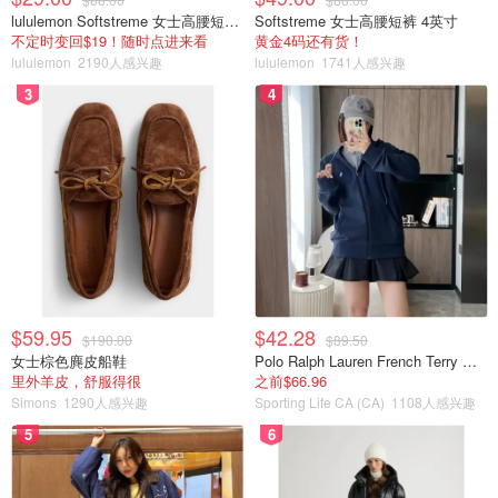
lululemon Softstreme 女士高腰短裤 10cm
Softstreme 女士高腰短裤 4英寸
不定时变回$19！随时点进来看
黄金4码还有货！
lululemon
2190人感兴趣
lululemon
1741人感兴趣
3
4
$59.95
$42.28
$190.00
$89.50
女士棕色麂皮船鞋
Polo Ralph Lauren French Terry 女童连帽卫衣 7-16码
里外羊皮，舒服得很
之前$66.96
Simons
1290人感兴趣
Sporting Life CA (CA)
1108人感兴趣
5
6