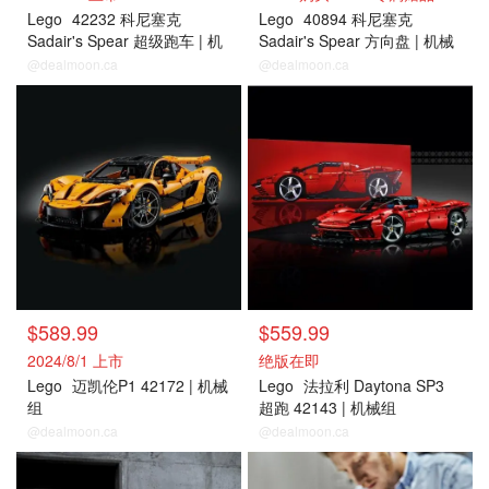
Lego
42232 科尼塞克
Lego
40894 科尼塞克
Sadair's Spear 超级跑车 | 机
Sadair's Spear 方向盘 | 机械
械组
组
@dealmoon.ca
@dealmoon.ca
$589.99
$559.99
2024/8/1 上市
绝版在即
Lego
迈凯伦P1 42172 | 机械
Lego
法拉利 Daytona SP3
组
超跑 42143 | 机械组
@dealmoon.ca
@dealmoon.ca