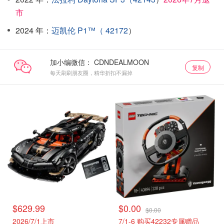
市
2024 年：
迈凯伦 P1™（ 42172
）
加小编微信：
复制
每天刷刷朋友圈，精华折扣不漏掉
$629.99
$0.00
$0.00
2026/7/1上市
7/1-6 购买42232专属赠品