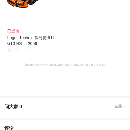
已退市
Lego
Technic 保时捷 911
GT3 RS - 42056
@dealmoon.ca
Dealmoon may be paid when users buy items via our links.
问大家
0
全部
评论