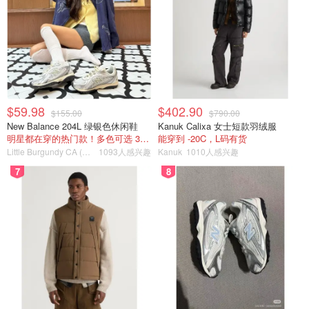
$59.98
$402.90
$155.00
$790.00
New Balance 204L 绿银色休闲鞋
Kanuk Calixa 女士短款羽绒服
明星都在穿的热门款！多色可选 3.8折
能穿到 -20C，L码有货
Little Burgundy CA (CA）
1093人感兴趣
Kanuk
1010人感兴趣
7
8