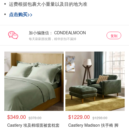
运费根据包裹大小重量以及目的地为准
点击购买>>
加小编微信：
复制
每天刷刷朋友圈，精华折扣不漏掉
$349.00
$1229.00
$378.00
$1298.00
Castlery 埃及棉缎面被套枕套
Castlery Madison 扶手椅 脚