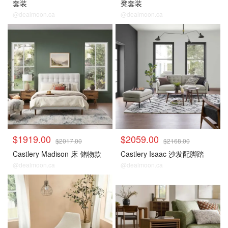
套装
凳套装
@dealmoon.ca
@dealmoon.ca
$1919.00
$2059.00
$2017.00
$2168.00
Castlery Madison 床 储物款
Castlery Isaac 沙发配脚踏
@dealmoon.ca
@dealmoon.ca