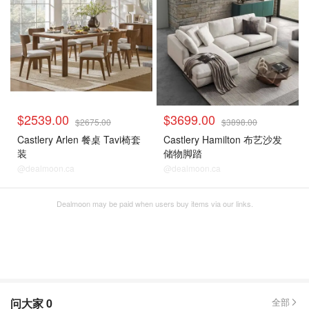
$2539.00
$3699.00
$2675.00
$3898.00
Castlery Arlen 餐桌 Tavi椅套
Castlery Hamilton 布艺沙发
装
储物脚踏
@dealmoon.ca
@dealmoon.ca
Dealmoon may be paid when users buy items via our links.
问大家
0
全部