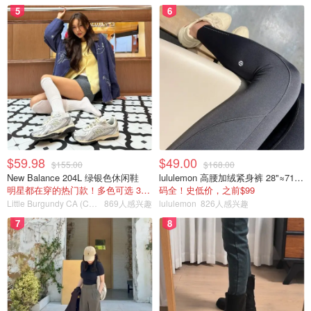
5
6
$59.98
$49.00
$155.00
$168.00
New Balance 204L 绿银色休闲鞋
lululemon 高腰加绒紧身裤 28"≈71cm 5个口袋
明星都在穿的热门款！多色可选 3.8折
码全！史低价，之前$99
Little Burgundy CA (CA）
869人感兴趣
lululemon
826人感兴趣
7
8