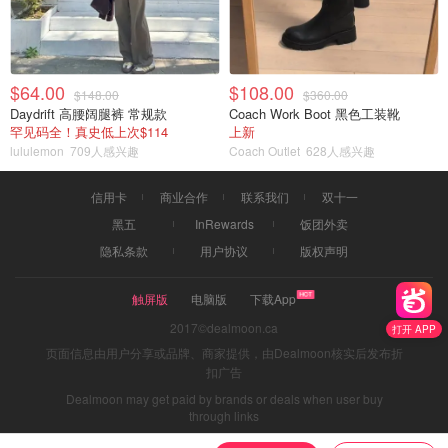
$64.00
$108.00
$148.00
$360.00
Daydrift 高腰阔腿裤 常规款
Coach Work Boot 黑色工装靴
罕见码全！真史低上次$114
上新
lululemon
709人感兴趣
Coach Outlet
628人感兴趣
信用卡
商业合作
联系我们
双十一
黑五
InRewards
饭团外卖
隐私条款
用户协议
版权声明
触屏版
电脑版
下载App
2017©dealmoon.ca
打开 APP
页面信息由用户分享或品牌、商家提供，由Dealmoon核实后发布折
扣广告
Dealmoon may get paid by brands or deals when user buy
through links