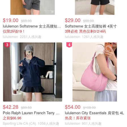
$19.00
$29.00
$88.00
$88.00
lululemon Softstreme 女士高腰短裤 10cm
Softstreme 女士高腰短裤 4英寸
仅限2码$19！
3降必抢 黑色仅剩0/2/4码
lululemon
2251人感兴趣
lululemon
1261人感兴趣
3
4
$42.28
$54.00
$89.50
$108.00
Polo Ralph Lauren French Terry 女童连帽卫衣 7-16码
lululemon City Essentials 肩背包 4L
之前$66.96
热卖！库存紧张
Sporting Life CA (CA)
1056人感兴趣
lululemon
901人感兴趣