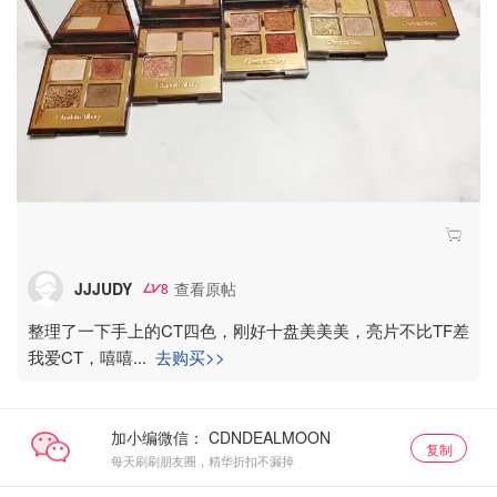
JJJUDY
查看原帖
8
整理了一下手上的CT四色，刚好十盘美美美，亮片不比TF差
我爱CT，嘻嘻
...
去购买>>
加小编微信：
复制
每天刷刷朋友圈，精华折扣不漏掉