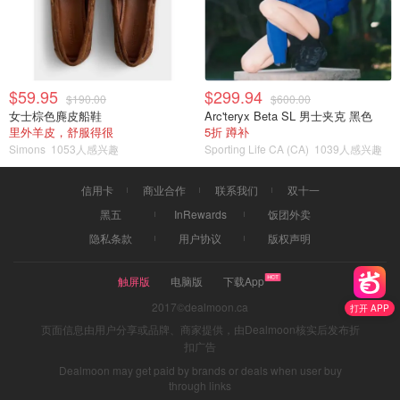
$59.95
$299.94
$190.00
$600.00
女士棕色麂皮船鞋
Arc'teryx Beta SL 男士夹克 黑色
里外羊皮，舒服得很
5折 蹲补
Simons
1053人感兴趣
Sporting Life CA (CA)
1039人感兴趣
信用卡
商业合作
联系我们
双十一
黑五
InRewards
饭团外卖
隐私条款
用户协议
版权声明
触屏版
电脑版
下载App
2017©dealmoon.ca
打开 APP
页面信息由用户分享或品牌、商家提供，由Dealmoon核实后发布折
扣广告
Dealmoon may get paid by brands or deals when user buy
through links