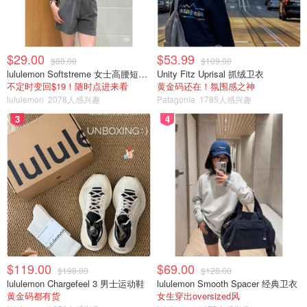
$29.00
$53.99
$88.00
$109.00
lululemon Softstreme 女士高腰短裤 10cm
Unity Fitz Uprisal 抓绒卫衣
不定时变回$19！随时点进来看
黄金码还在！氛围感之神
lululemon
2078人感兴趣
Patagonia
1785人感兴趣
3
4
$119.00
$69.00
$198.00
$128.00
lululemon Chargefeel 3 男士运动鞋
lululemon Smooth Spacer 经典卫衣
黄金码都有货
女生穿出oversized风