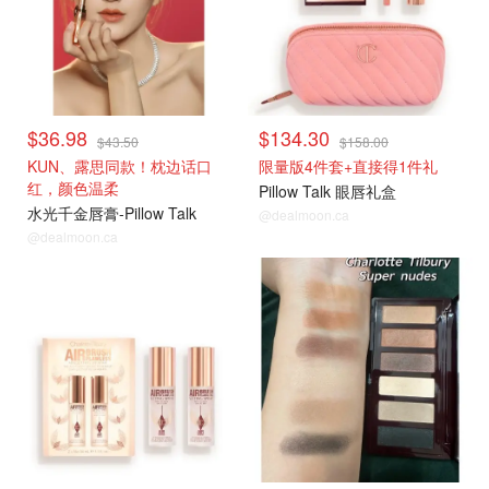
$36.98
$134.30
$43.50
$158.00
KUN、露思同款！枕边话口
限量版4件套+直接得1件礼
红，颜色温柔
Pillow Talk 眼唇礼盒
水光千金唇膏-Pillow Talk
@dealmoon.ca
@dealmoon.ca