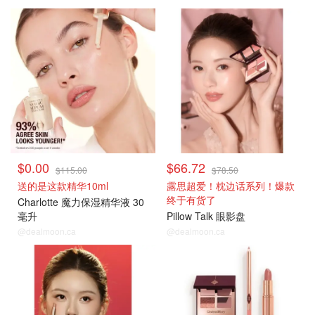
$0.00
$66.72
$115.00
$78.50
送的是这款精华10ml
露思超爱！枕边话系列！爆款
终于有货了
Charlotte 魔力保湿精华液 30
毫升
Pillow Talk 眼影盘
@dealmoon.ca
@dealmoon.ca