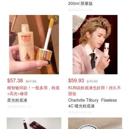
200ml 限量版
@dealmoon.ca
$57.38
$59.93
$67.50
$70.50
柳智敏同款！一瓶多用，粉底
KUN说粉底液也好用！持久不
+高光+修容
脱妆
星光粉底液
Charlotte Tilbury
Flawless
4C 哑光粉底液
@dealmoon.ca
@dealmoon.ca