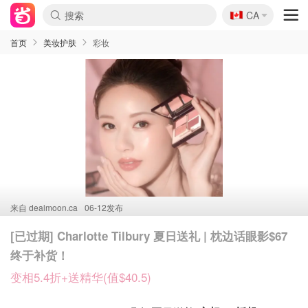
🇨🇦
CA
首页
美妆护肤
彩妆
来自
dealmoon.ca
06-12发布
[已过期] Charlotte Tilbury 夏日送礼 | 枕边话眼影$67
终于补货！
变相5.4折+送精华(值$40.5)