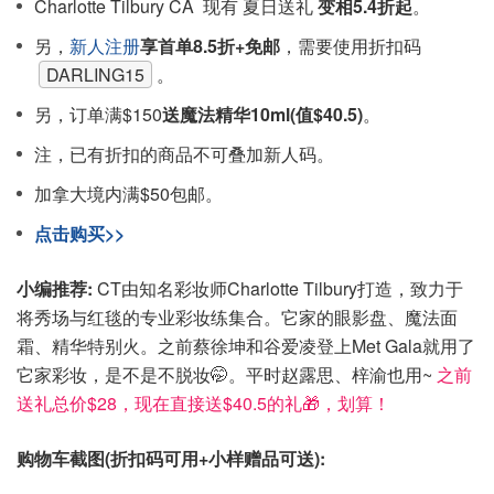
Charlotte Tilbury CA 现有 夏日送礼
变相5.4折起
。
另，
新人注册
享首单8.5折+免邮
，需要使用折扣码
DARLING15
。
另，订单满$150
送魔法精华10ml(值$40.5)
。
注，已有折扣的商品不可叠加新人码。
加拿大境内满$50包邮。
点击购买>>
小编推荐:
CT由知名彩妆师Charlotte Tilbury打造，致力于
将秀场与红毯的专业彩妆练集合。它家的眼影盘、魔法面
霜、精华特别火。之前蔡徐坤和谷爱凌登上Met Gala就用了
它家彩妆，是不是不脱妆🤭。平时赵露思、梓渝也用~
之前
送礼总价$28，现在直接送$40.5的礼🎁，划算！
购物车截图(折扣码可用+小样赠品可送):