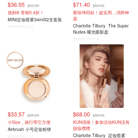
$36.55
$71.40
$43.00
$84.00
值$68 变相5.4折！
蔡徐坤同款！超实用，消肿神
器
MINI定妆喷雾34mlX2支套装
Charlotte Tilbury
The Super
@dealmoon.ca
Nudes 哑光眼影盘
@dealmoon.ca
$33.57
$68.00
$39.50
$80.00
小Size，旅行带它方便
KUN强推！参加活动KUN没有
脱妆嘿嘿
Airbrush 小号定妆粉饼
Charlotte Tilbury
定妆喷雾
@dealmoon.ca