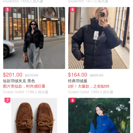
lululemon
1656人感兴趣
lululemon
1477人感兴趣
5
6
$201.00
$164.00
$670.00
$820.00
短款羽绒夹克 黑色
经典羽绒服
图片类似款，时尚感巨重
2折！大爆款，之前$205
Coach Outlet
1188人感兴趣
Coach Outlet
1093人感兴趣
7
8