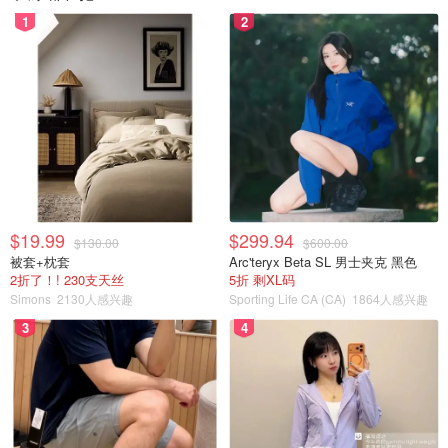
1
2
$19.99
$299.94
$130.00
$600.00
被套+枕套
Arc'teryx Beta SL 男士夹克 黑色
2折了！! 230支天丝
5折 剩XL码
Simons
2130人感兴趣
Sporting Life CA (CA)
1864人感兴趣
3
4