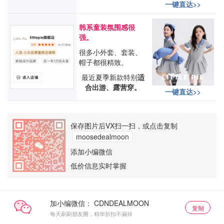
一键直达>>
韩系童装氛围感很
强。
很多小外套、套装、
帽子都很精致。
最近夏季新款特别
适
合出游、露营穿。
一键直达>>
保存图片后VX扫一扫，或点击复制
moosedealmoon
添加小编微信
低价信息实时掌握
加小编微信：
复制
每天刷刷朋友圈，精华折扣不漏掉