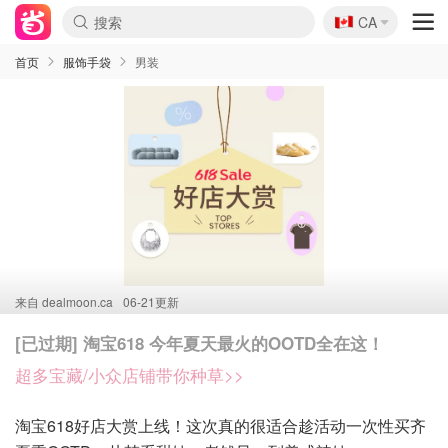
🇨🇦
CA
首页
服饰手袋
男装
来自
dealmoon.ca
06-21更新
[已过期] 淘宝618 今年夏天最火的OOTD全在这！
超多宝藏/小众店铺带你种草>>
淘宝618好店大赏上线！这次真的很适合趁活动一次性买齐