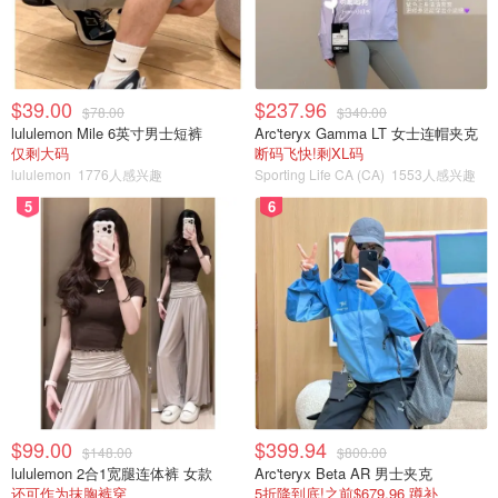
$39.00
$237.96
$78.00
$340.00
lululemon Mile 6英寸男士短裤
Arc'teryx Gamma LT 女士连帽夹克
仅剩大码
断码飞快!剩XL码
lululemon
1776人感兴趣
Sporting Life CA (CA)
1553人感兴趣
5
6
$99.00
$399.94
$148.00
$800.00
lululemon 2合1宽腿连体裤 女款
Arc'teryx Beta AR 男士夹克
还可作为抹胸裤穿
5折降到底!之前$679.96 蹲补