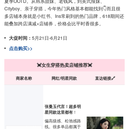
夏季OOTD。从韩系甜妹、老钱风，到美式辣妹、
Cityboy、亲子穿搭，今年热门风格基本都能找到👇而且很
多店铺本身就是小红书、Ins常刷到的热门品牌，618期间还
能叠加跨店满减+店铺券，价格会比平时香很多。
大促时间：
5月21日-6月21日
点击购买>>
💓女生穿搭热卖店铺推荐💓
商家名称
网红/明星同款
直达链接🔗
张曼玉代言！超多明
星同款这里都有
！
偏高级感、松弛感路
线。很多单品都属于