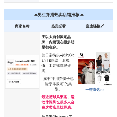
🧢男生穿搭热卖店铺推荐🧢
商家名称
热卖必看
直达链接🔗
王以太自创国潮品
牌！内娱现在很多明
星都在穿。
偏日常街头+简约Cle
an Fit路线，卫衣、T
恤、工装裤都很好
搭。
属于“不用费脑子也
能穿得很潮”的类
型。
一键直达>>
最近足球风穿搭、运
动休闲风也很多人会
在这类店里找灵感。
偏日系Cityboy+工