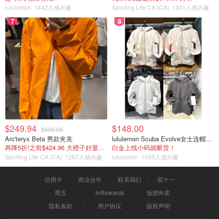
lululemon
1442人感兴趣
Sporting Life CA (CA)
1301人感兴趣
7
8
$249.94
$148.00
$500.00
Arc'teryx Beta 男款夹克
lululemon Scuba Evolve女士连帽卫衣 全拉链
再降5折!之前$424.96 大橙子好显白 蹲补
白金上线小码就断货！
Sporting Life CA (CA)
1263人感兴趣
lululemon
1095人感兴趣
信用卡
商业合作
联系我们
双十一
黑五
InRewards
饭团外卖
隐私条款
用户协议
版权声明