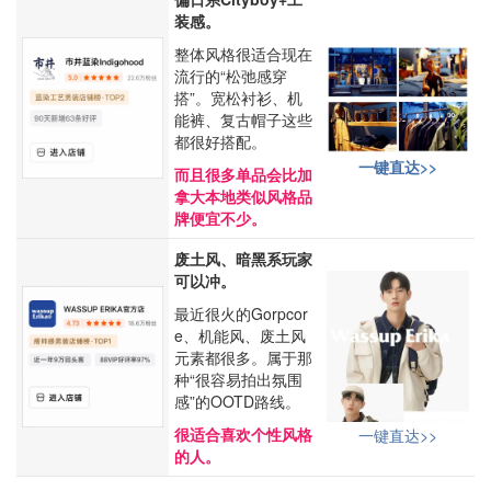
装感。
整体风格很适合现在
流行的“松弛感穿
搭”。宽松衬衫、机
能裤、复古帽子这些
都很好搭配。
一键直达>>
而且很多单品会比加
拿大本地类似风格品
牌便宜不少。
废土风、暗黑系玩家
可以冲。
最近很火的Gorpcor
e、机能风、废土风
元素都很多。属于那
种“很容易拍出氛围
感”的OOTD路线。
很适合喜欢个性风格
一键直达>>
的人。