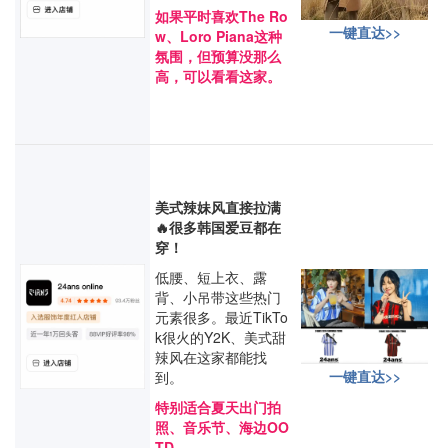
如果平时喜欢The Ro
一键直达>>
w、Loro Piana这种
氛围，但预算没那么
高，可以看看这家。
美式辣妹风直接拉满
🔥很多韩国爱豆都在
穿！
低腰、短上衣、露
背、小吊带这些热门
元素很多。最近TikTo
k很火的Y2K、美式甜
辣风在这家都能找
一键直达>>
到。
特别适合夏天出门拍
照、音乐节、海边OO
TD。