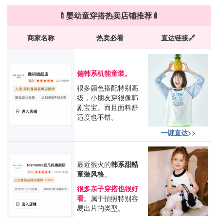
🍼婴幼童穿搭热卖店铺推荐🍼
商家名称
热卖必看
直达链接🔗
偏韩系机能童装。
很多颜色搭配特别高
级，小朋友穿很像韩
剧宝宝。而且面料舒
适度也不错。
一键直达>>
最近很火的
韩系甜酷
童装风格
。
很多亲子穿搭也很好
看
。属于拍照特别容
易出片的类型。