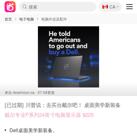
🇨🇦
CA
首页
电子电脑
电脑外设及配件
来自
dealmoon.ca
07-08更新
[已过期] 川普说：去买台戴尔吧！ 桌面美学新装备
戴尔专业P系列24英寸电脑显示器 $225
Dell桌面美学新装备。