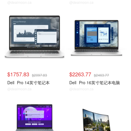
@dealmoon.ca
@dealmoon.ca
$1757.83
$2263.77
$2097.83
$2463.77
Dell
Pro 14英寸笔记本
Dell
Pro 16英寸笔记本电脑
@dealmoon.ca
@dealmoon.ca