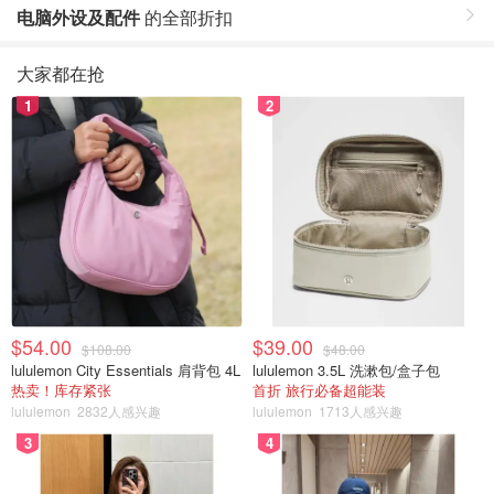
电脑外设及配件
的全部折扣
大家都在抢
1
2
$54.00
$39.00
$108.00
$48.00
lululemon City Essentials 肩背包 4L
lululemon 3.5L 洗漱包/盒子包
热卖！库存紧张
首折 旅行必备超能装
lululemon
2832人感兴趣
lululemon
1713人感兴趣
3
4