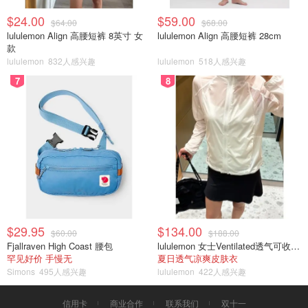
$24.00
$59.00
$64.00
$68.00
lululemon Align 高腰短裤 8英寸 女
lululemon Align 高腰短裤 28cm
款
lululemon
832人感兴趣
lululemon
518人感兴趣
7
8
$29.95
$134.00
$60.00
$188.00
Fjallraven High Coast 腰包
lululemon 女士Ventilated透气可收纳跑步夹克
罕见好价 手慢无
夏日透气凉爽皮肤衣
Simons
495人感兴趣
lululemon
422人感兴趣
信用卡
商业合作
联系我们
双十一