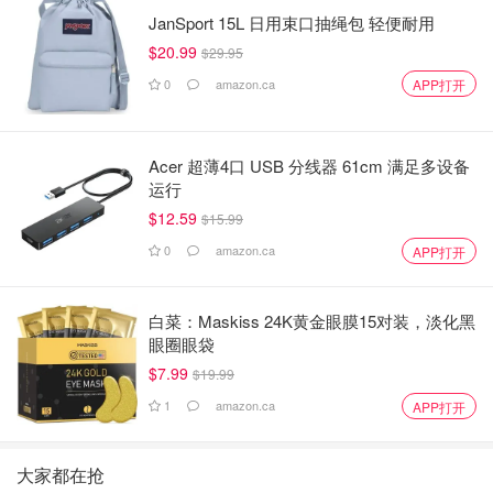
JanSport 15L 日用束口抽绳包 轻便耐用
$20.99
$29.95
0
amazon.ca
APP打开
Acer 超薄4口 USB 分线器 61cm 满足多设备
运行
$12.59
$15.99
0
amazon.ca
APP打开
白菜：Maskiss 24K黄金眼膜15对装，淡化黑
眼圈眼袋
$7.99
$19.99
1
amazon.ca
APP打开
大家都在抢