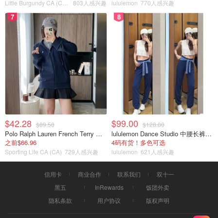
Little Burgundy CA (CA）
803人感兴趣
lululemon
770人感兴趣
7
8
$42.28
$99.00
$89.50
$128.00
Polo Ralph Lauren French Terry 女童连帽卫衣 7-16码
lululemon Dance Studio 中腰长裤 女装常规款
之前$66.96
4码有货！多色可选
Sporting Life CA (CA)
729人感兴趣
lululemon
621人感兴趣
信用卡
商业合作
联系我们
双十一
黑五
InRewards
饭团外卖
隐私条款
用户协议
版权声明