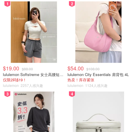
1
2
$19.00
$54.00
$88.00
$108.00
lululemon Softstreme 女士高腰短裤 10cm
lululemon City Essentials 肩背包 4L
仅限2码$19！
热卖！库存紧张
lululemon
2257人感兴趣
lululemon
1124人感兴趣
3
4