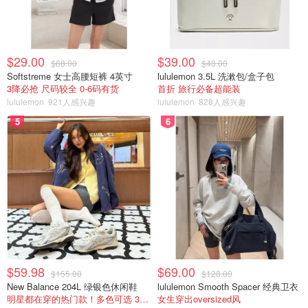
$29.00
$39.00
$88.00
$48.00
Softstreme 女士高腰短裤 4英寸
lululemon 3.5L 洗漱包/盒子包
3降必抢 尺码较全 0-6码有货
首折 旅行必备超能装
lululemon
921人感兴趣
lululemon
828人感兴趣
5
6
$59.98
$69.00
$155.00
$128.00
New Balance 204L 绿银色休闲鞋
lululemon Smooth Spacer 经典卫衣
明星都在穿的热门款！多色可选 3.8折
女生穿出oversized风