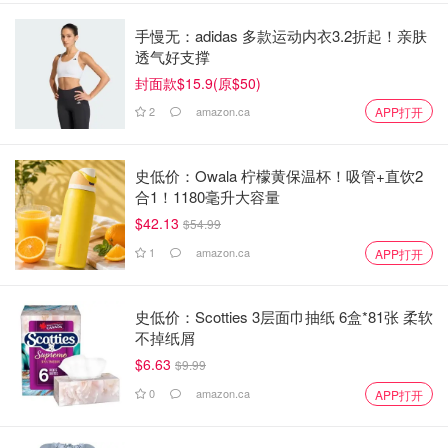
手慢无：adidas 多款运动内衣3.2折起！亲肤
透气好支撑
封面款$15.9(原$50)
2
amazon.ca
APP打开
史低价：Owala 柠檬黄保温杯！吸管+直饮2
合1！1180毫升大容量
$42.13
$54.99
1
amazon.ca
APP打开
史低价：Scotties 3层面巾抽纸 6盒*81张 柔软
不掉纸屑
$6.63
$9.99
0
amazon.ca
APP打开