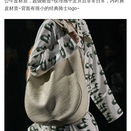
公牛皮材质，超级耐造~纹理感十足并且非常日常，内衬麂
皮材质~背面有很小的经典骑士logo~