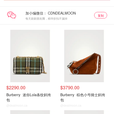
加小编微信：
复制
每天刷刷朋友圈，精华折扣不漏掉
包包推荐
包包推荐
$2290.00
$3790.00
Burberry
迷你Lola条纹斜挎
Burberry
棕色小号骑士斜挎
包
包
@dealmoon.ca
@dealmoon.ca