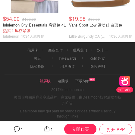
$54.00
$19.98
$108.00
$90.00
lululemon City Essentials 肩背包 4L
Vans Sport Low 运动鞋 白蓝色
热卖！库存紧张
lululemon
1034人感兴趣
Little Burgundy CA (CA）
1030人感兴趣
信用卡
商业合作
联系我们
双十一
黑五
InRewards
饭团外卖
隐私条款
用户协议
版权声明
触屏版
电脑版
下载App
2017©dealmoon.ca
打开 APP
页面信息由用户分享或品牌、商家提供，由Dealmoon核实后发布折
扣广告
Dealmoon may get paid by brands or deals when user buy
through links
立即购买
1
1
打开 APP