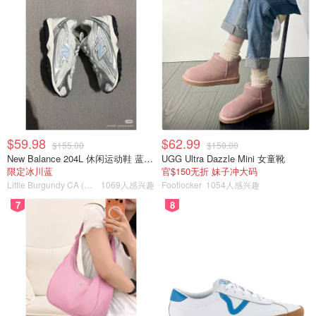
$59.98
$62.99
$155.00
$150.00
New Balance 204L 休闲运动鞋 蓝银色
UGG Ultra Dazzle Mini 女童靴
限定冰川蓝
官$150无折 妹子冲大码
Little Burgundy CA (CA）
1069人感兴趣
Footlocker
1054人感兴趣
7
8