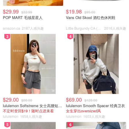
$29.99
$19.98
$33.99
$95.00
POP MART 毛绒星星人
Vans Old Skool 酒红色休闲鞋
amazon.ca
2187人感兴趣
Little Burgundy CA (CA）
2016人感兴趣
3
4
$29.00
$69.00
$88.00
$128.00
lululemon Softstreme 女士高腰短裤 10cm
lululemon Smooth Spacer 经典卫衣
不定时变回$19！随时点进来看
女生穿出oversized风
lululemon
1658人感兴趣
lululemon
1603人感兴趣
5
6